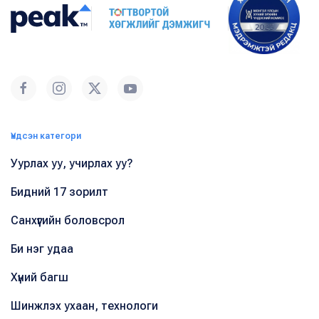
Үндсэн категори
Уурлах уу, учирлах уу?
Бидний 17 зорилт
Санхүүгийн боловсрол
Би нэг удаа
Хүний багш
Шинжлэх ухаан, технологи