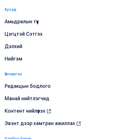
Бусад
Амьдралын түүх
Цэгцтэй Сэтгэх
Дэлхий
Нийгэм
Үйлчилгээ
Редакцын бодлого
Манай нийтлэгчид
Контент нийлүүлэх
Эвэнт дээр хамтран ажиллах
Холбоо барих