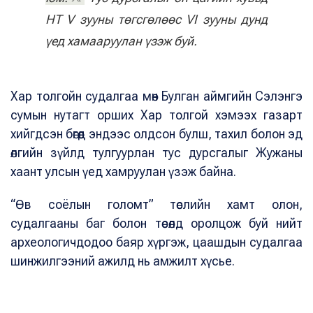
НТ V зууны төгсгөлөөс VI зууны дунд
үед хамааруулан үзэж буй.
Хар толгойн судалгаа мөн Булган аймгийн Сэлэнгэ
сумын нутагт орших Хар толгой хэмээх газарт
хийгдсэн бөгөөд эндээс олдсон булш, тахил болон эд
өлгийн зүйлд тулгуурлан тус дурсгалыг Жужаны
хаант улсын үед хамруулан үзэж байна.
“Өв соёлын голомт” төслийн хамт олон,
судалгааны баг болон төсөлд оролцож буй нийт
археологичдодоо баяр хүргэж, цаашдын судалгаа
шинжилгээний ажилд нь амжилт хүсье.