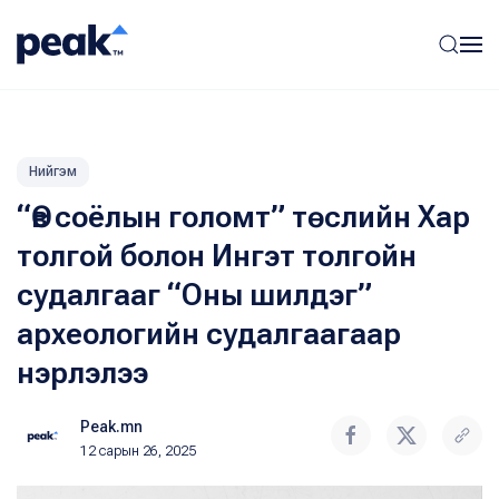
Нийгэм
“Өв соёлын голомт” төслийн Хар
толгой болон Ингэт толгойн
судалгааг “Оны шилдэг”
археологийн судалгаагаар
нэрлэлээ
Peak.mn
12 сарын 26, 2025