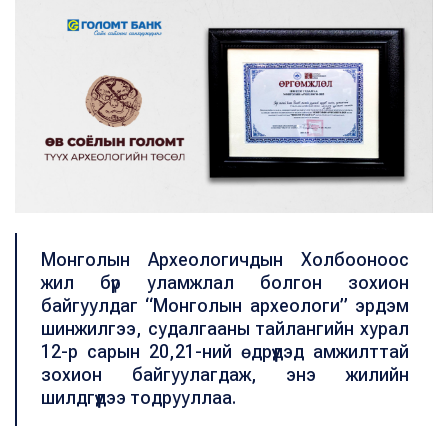
Монголын Археологичдын Холбооноос
жил бүр уламжлал болгон зохион
байгуулдаг “Монголын археологи” эрдэм
шинжилгээ, судалгааны тайлангийн хурал
12-р сарын 20,21-ний өдрүүдэд амжилттай
зохион байгуулагдаж, энэ жилийн
шилдгүүдээ тодрууллаа.