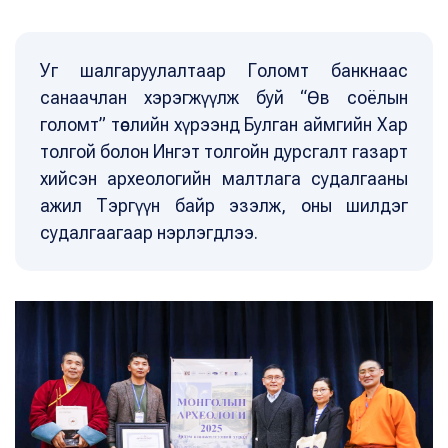
Уг шалгаруулалтаар Голомт банкнаас
санаачлан хэрэгжүүлж буй “Өв соёлын
голомт” төслийн хүрээнд Булган аймгийн Хар
толгой болон Ингэт толгойн дурсгалт газарт
хийсэн археологийн малтлага судалгааны
ажил Тэргүүн байр эзэлж, оны шилдэг
судалгаагаар нэрлэгдлээ.