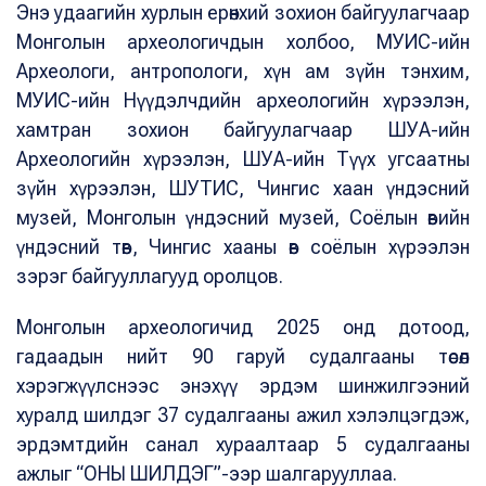
Энэ удаагийн хурлын ерөнхий зохион байгуулагчаар
Монголын археологичдын холбоо, МУИС-ийн
Археологи, антропологи, хүн ам зүйн тэнхим,
МУИС-ийн Нүүдэлчдийн археологийн хүрээлэн,
хамтран зохион байгуулагчаар ШУА-ийн
Археологийн хүрээлэн, ШУА-ийн Түүх угсаатны
зүйн хүрээлэн, ШУТИС, Чингис хаан үндэсний
музей, Монголын үндэсний музей, Соёлын өвийн
үндэсний төв, Чингис хааны өв соёлын хүрээлэн
зэрэг байгууллагууд оролцов.
Монголын археологичид 2025 онд дотоод,
гадаадын нийт 90 гаруй судалгааны төсөл
хэрэгжүүлснээс энэхүү эрдэм шинжилгээний
хуралд шилдэг 37 судалгааны ажил хэлэлцэгдэж,
эрдэмтдийн санал хураалтаар 5 судалгааны
ажлыг “ОНЫ ШИЛДЭГ”-ээр шалгарууллаа.