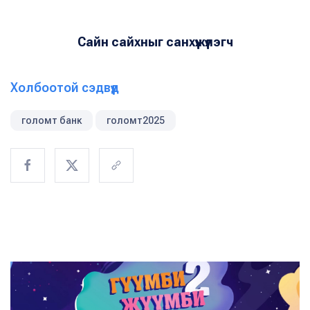
Сайн сайхныг санхүүжүүлэгч
Холбоотой сэдвүүд
голомт банк
голомт2025