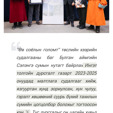
“Өв соёлын голомт” төслийн хээрийн
судалгааны баг Булган аймгийн
Сэлэнгэ сумын нутагт байрлах
Ингэт
толгойн дурсгалт газарт 2023-2025
онуудад малтлага судалгааг хийж,
язгууртан хүнд зориулсан, хүн чулуу,
гэрэлт хөшөөний суурь бүхий тахилын
сүмийн цогцолбор болохыг тогтоосон
юм.
Тус дурсгалыг он цагийн хувьд