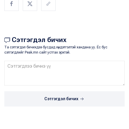
Сэтгэгдэл бичих
Та сэтгэгдэл бичихдээ бусдад хүндэтгэлтэй хандана уу. Ёс бус
сэтгэгдлийг Peak.mn сайт устгах эрхтэй.
Сэтгэгдэл бичих