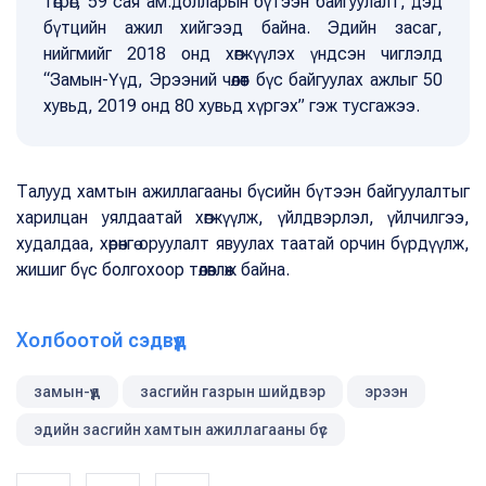
төгрөг, 59 сая ам.долларын бүтээн байгуулалт, дэд
бүтцийн ажил хийгээд байна. Эдийн засаг,
нийгмийг 2018 онд хөгжүүлэх үндсэн чиглэлд
“Замын-Үүд, Эрээний чөлөөт бүс байгуулах ажлыг 50
хувьд, 2019 онд 80 хувьд хүргэх” гэж тусгажээ.
Талууд хамтын ажиллагааны бүсийн бүтээн байгуулалтыг
харилцан уялдаатай хөгжүүлж, үйлдвэрлэл, үйлчилгээ,
худалдаа, хөрөнгө оруулалт явуулах таатай орчин бүрдүүлж,
жишиг бүс болгохоор төлөвлөж байна.
Холбоотой сэдвүүд
замын-үүд
засгийн газрын шийдвэр
эрээн
эдийн засгийн хамтын ажиллагааны бүс