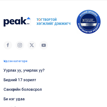
Үндсэн категори
Уурлах уу, учирлах уу?
Бидний 17 зорилт
Санхүүгийн боловсрол
Би нэг удаа