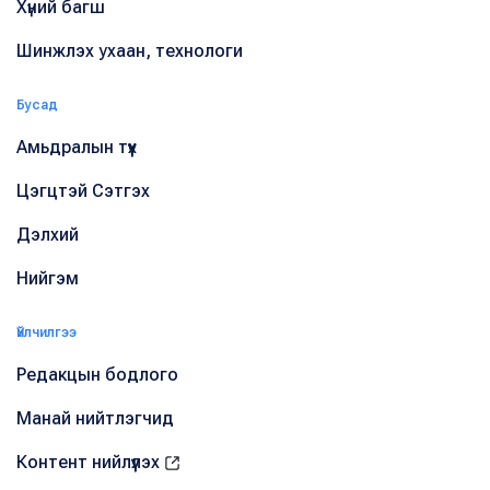
Хүний багш
Шинжлэх ухаан, технологи
Бусад
Амьдралын түүх
Цэгцтэй Сэтгэх
Дэлхий
Нийгэм
Үйлчилгээ
Редакцын бодлого
Манай нийтлэгчид
Контент нийлүүлэх