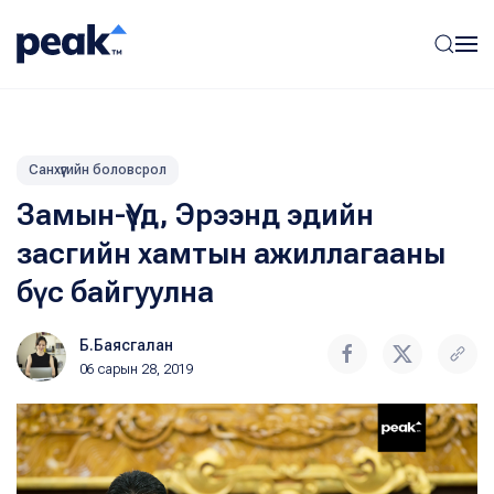
Санхүүгийн боловсрол
Замын-Үүд, Эрээнд эдийн
засгийн хамтын ажиллагааны
бүс байгуулна
Б.Баясгалан
06 сарын 28, 2019