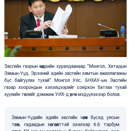
Засгийн газрын өнөөдрийн хуралдаанаар “Монгол, Хятадын
Замын-Үүд, Эрээний эдийн засгийн хамтын ажиллагааны
бүс байгуулах тухай” Монгол Улс, БНХАУ-ын Засгийн
газар хоорондын хэлэлцээрийг соёрхон батлах тухай
хуулийн төслийг дэмжиж УИХ-д өргөн мэдүүлэхээр болов.
Замын-Үүдийн эдийн засгийн чөлөөт бүсэд улсын
төсөв, гадаадын хөнгөлөлттэй зээлээр 6.6 тэрбум