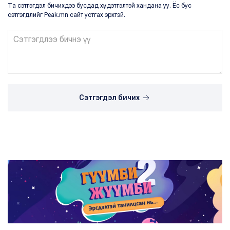
Та сэтгэгдэл бичихдээ бусдад хүндэтгэлтэй хандана уу. Ёс бус
сэтгэгдлийг Peak.mn сайт устгах эрхтэй.
Сэтгэгдэл бичих