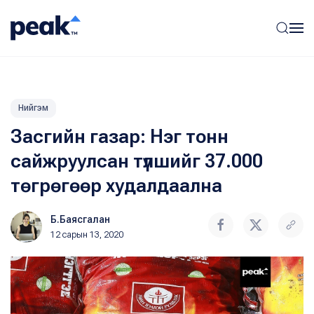
Нийгэм
Засгийн газар: Нэг тонн
сайжруулсан түлшийг 37.000
төгрөгөөр худалдаална
Б.Баясгалан
12 сарын 13, 2020