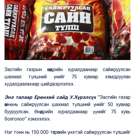
Засгийн газрын өнөөдрийн хуралдаанаар сайжруулсан
шахмал түлшний үнийг 75 хувиар хямдруулан
худалдаалахаар шийдвэрлэлээ.
Энэ талаар Ерөнхий сайд У.Хүрэлсүх
"Засгийн газар
өмнө нь сайжруулсан шахмал түлшний үнийг 50 хувиар
бууруулсан. Өнөөдрийн хуралдаанаар үүнийг 75 хувь
болголоо" хэмээлээ.
Нэг тонн нь 150.000 төгрөгийн үнэтэй сайжруулсан түлшийг