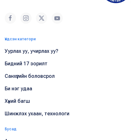
Үндсэн категори
Уурлах уу, учирлах уу?
Бидний 17 зорилт
Санхүүгийн боловсрол
Би нэг удаа
Хүний багш
Шинжлэх ухаан, технологи
Бусад