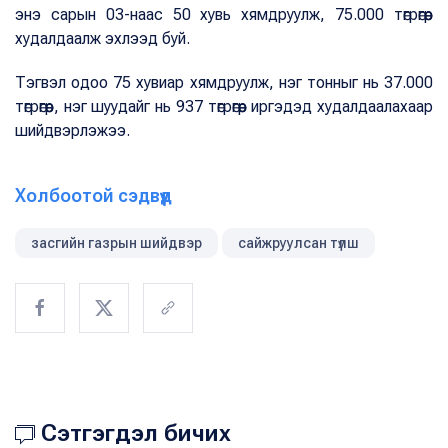
энэ сарын 03-наас 50 хувь хямдруулж, 75.000 төгрөгөөр
худалдаалж эхлээд буй.
Тэгвэл одоо 75 хувиар хямдруулж, нэг тонныг нь 37.000
төгрөгөөр, нэг шуудайг нь 937 төгрөгөөр иргэдэд худалдаалахаар
шийдвэрлэжээ.
Холбоотой сэдвүүд
засгийн газрын шийдвэр
сайжруулсан түлш
Сэтгэгдэл бичих