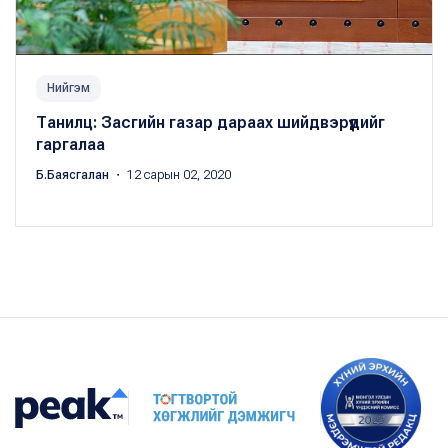
Нийгэм
Танилц: Засгийн газар дараах шийдвэрүүдийг
гаргалаа
Б.Баясгалан
・ 12 сарын 02, 2020