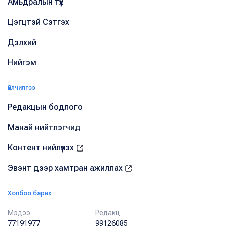
Амьдралын түүх
Цэгцтэй Сэтгэх
Дэлхий
Нийгэм
Үйлчилгээ
Редакцын бодлого
Манай нийтлэгчид
Контент нийлүүлэх
Эвэнт дээр хамтран ажиллах
Холбоо барих
Мэдээ
Редакц
77191977
99126085