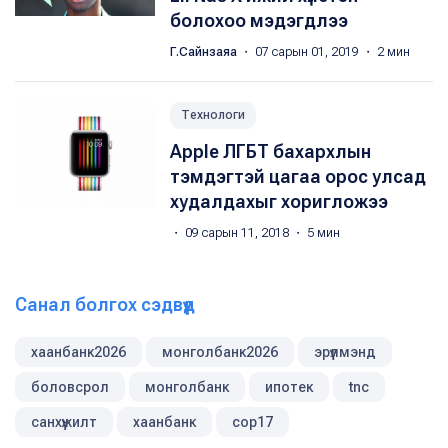
болохоо мэдэгдлээ
Г.Сайнзаяа
・ 07 сарын 01, 2019 ・ 2 мин
Технологи
Apple ЛГБТ бахархлын
тэмдэгтэй цагаа орос улсад
худалдахыг хоригложээ
・ 09 сарын 11, 2018 ・ 5 мин
Санал болгох сэдвүүд
хаанбанк2026
монголбанк2026
эрүүлмэнд
боловсрол
монголбанк
ипотек
tnc
санхүүжилт
хаанбанк
cop17