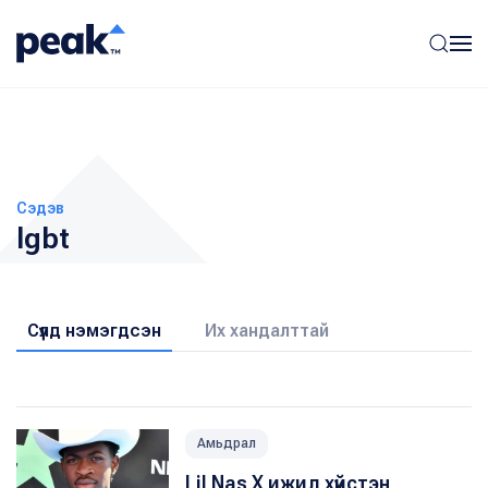
Сэдэв
lgbt
Сүүлд нэмэгдсэн
Их хандалттай
Амьдрал
Lil Nas X ижил хүйстэн