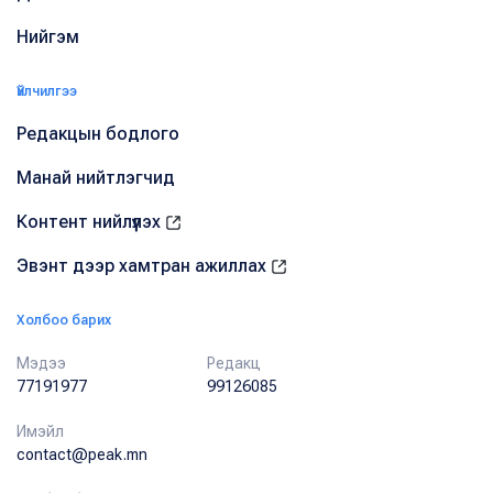
Нийгэм
Үйлчилгээ
Редакцын бодлого
Манай нийтлэгчид
Контент нийлүүлэх
Эвэнт дээр хамтран ажиллах
Холбоо барих
Мэдээ
Редакц
77191977
99126085
Имэйл
contact@peak.mn