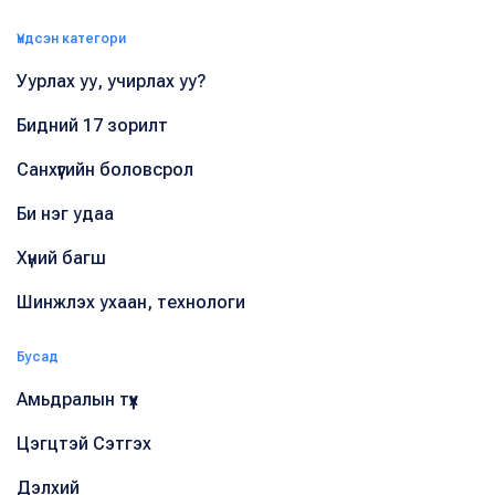
Үндсэн категори
Уурлах уу, учирлах уу?
Бидний 17 зорилт
Санхүүгийн боловсрол
Би нэг удаа
Хүний багш
Шинжлэх ухаан, технологи
Бусад
Амьдралын түүх
Цэгцтэй Сэтгэх
Дэлхий