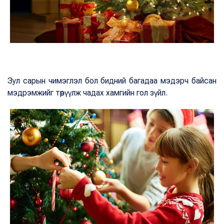
Зул сарын чимэглэл бол бидний багадаа мэдэрч байсан
мэдрэмжийг төрүүлж чадах хамгийн гол зүйл.