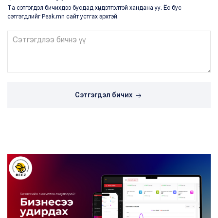
Та сэтгэгдэл бичихдээ бусдад хүндэтгэлтэй хандана уу. Ёс бус
сэтгэгдлийг Peak.mn сайт устгах эрхтэй.
Сэтгэгдэл бичих