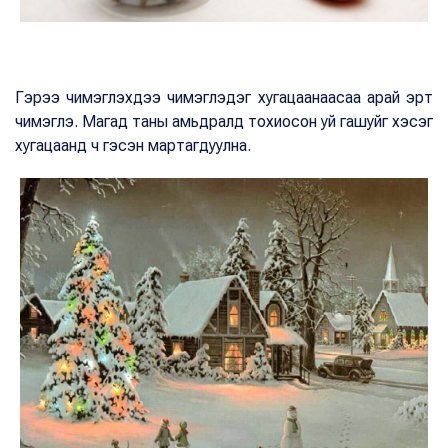
Гэрээ чимэглэхдээ чимэглэдэг хугацаанаасаа арай эрт
чимэглэ. Магад таны амьдралд тохиосон уй гашуйг хэсэг
хугацаанд ч гэсэн мартагдуулна.