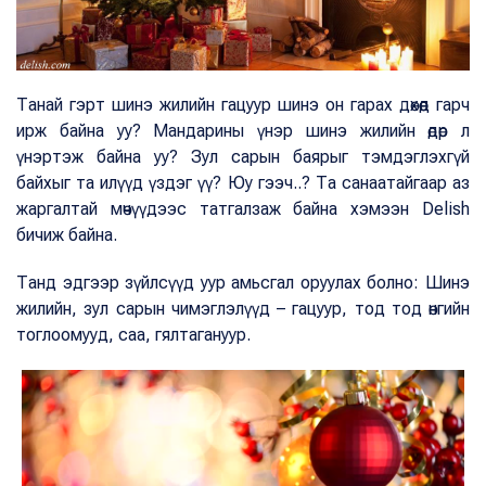
Танай гэрт шинэ жилийн гацуур шинэ он гарах дөхөөд гарч
ирж байна уу? Мандарины үнэр шинэ жилийн өдөр л
үнэртэж байна уу? Зул сарын баярыг тэмдэглэхгүй
байхыг та илүүд үздэг үү? Юу гээч..? Та санаатайгаар аз
жаргалтай мөчүүдээс татгалзаж байна хэмээн Delish
бичиж байна.
Танд эдгээр зүйлсүүд уур амьсгал оруулах болно: Шинэ
жилийн, зул сарын чимэглэлүүд – гацуур, тод тод өнгийн
тоглоомууд, саа, гялтагануур.