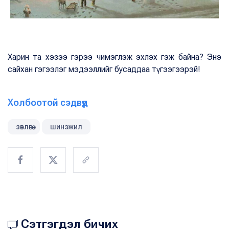
Харин та хэзээ гэрээ чимэглэж эхлэх гэж байна? Энэ
сайхан гэгээлэг мэдээллийг бусаддаа түгээгээрэй!
Холбоотой сэдвүүд
зөвлөгөө
шинэжил
Сэтгэгдэл бичих