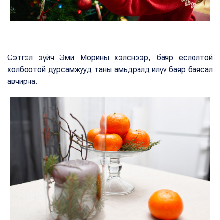
Сэтгэл зүйч Эми Морины хэлснээр, баяр ёслолтой
холбоотой дурсамжууд таны амьдралд илүү баяр баясал
авчирна.