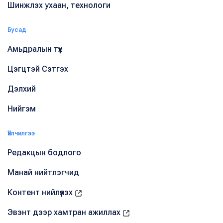
Шинжлэх ухаан, технологи
Бусад
Амьдралын түүх
Цэгцтэй Сэтгэх
Дэлхий
Нийгэм
Үйлчилгээ
Редакцын бодлого
Манай нийтлэгчид
Контент нийлүүлэх
Эвэнт дээр хамтран ажиллах