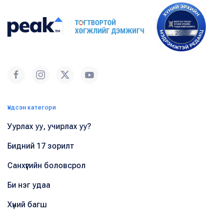
Үндсэн категори
Уурлах уу, учирлах уу?
Бидний 17 зорилт
Санхүүгийн боловсрол
Би нэг удаа
Хүний багш