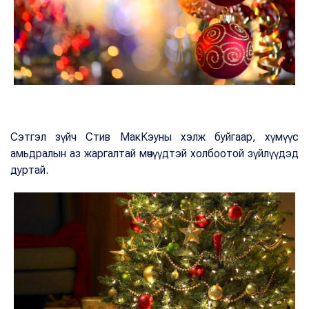
Сэтгэл зүйч Стив МакКэуны хэлж буйгаар, хүмүүс
амьдралын аз жаргалтай мөчүүдтэй холбоотой зүйлүүдэд
дуртай.