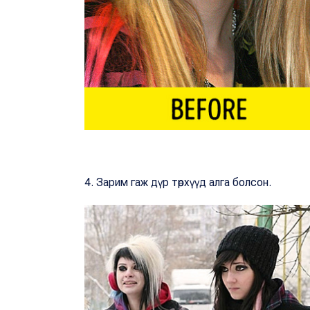
4. Зарим гаж дүр төрхүүд алга болсон.