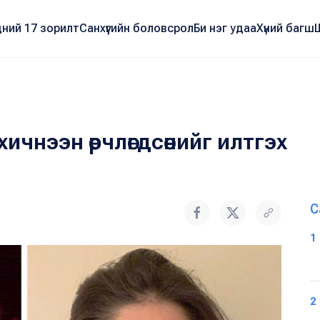
ний 17 зорилт
Санхүүгийн боловсрол
Би нэг удаа
Хүний багш
ичнээн өөрчлөгдсөнийг илтгэх
С
1
2