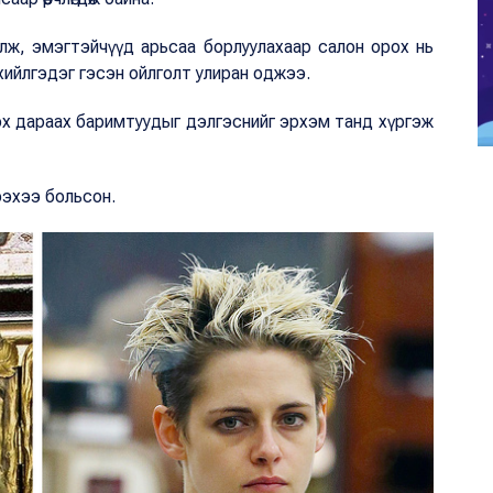
лж, эмэгтэйчүүд арьсаа борлуулахаар салон орох нь
ийлгэдэг гэсэн ойлголт улиран оджээ.
отлох дараах баримтуудыг дэлгэснийг эрхэм танд хүргэж
ээхээ больсон.