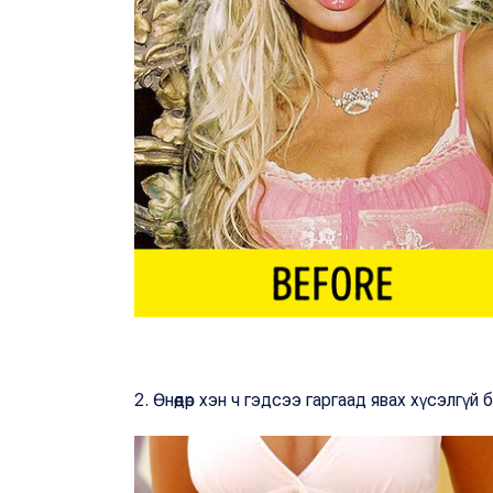
2. Өнөөдөр хэн ч гэдсээ гаргаад явах хүсэлгүй 