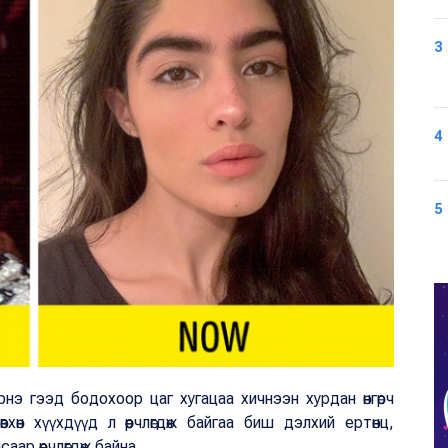
3
4
5
рнэ гээд бодохоор цаг хугацаа хичнээн хурдан өнгөрч
хөн хүүхдүүд л өөрчлөгдөж байгаа биш дэлхий ертөнц,
аар өөрчлөгдөж байна.