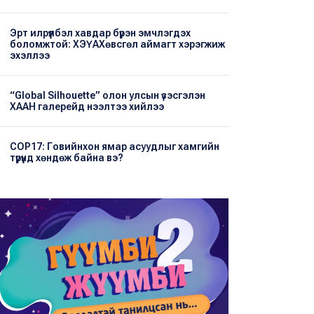
Эрт илрүүлбэл хавдар бүрэн эмчлэгдэх
боломжтой: ХЭҮА​Хөвсгөл аймагт хэрэгжиж
эхэллээ
“Global Silhouette” олон улсын үзэсгэлэн
ХААН галерейд нээлтээ хийлээ
COP17: Говийнхон ямар асуудлыг хамгийн
түрүүнд хөндөж байна вэ?