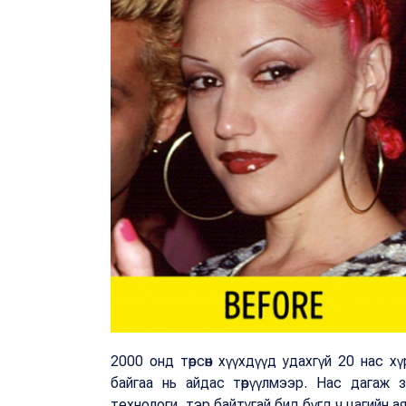
2000 онд төрсөн хүүхдүүд удахгүй 20 нас хү
байгаа нь айдас төрүүлмээр. Нас дагаж зөв
технологи, тэр байтугай бид бүгд ч цагийн аяс