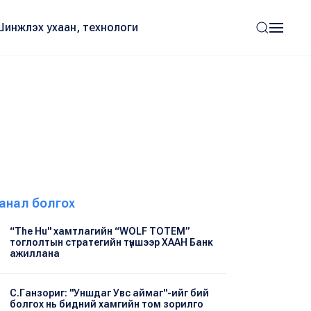
Шинжлэх ухаан, технологи
анал болгох
“The Hu" хамтлагийн “WOLF TOTEM”
тоглолтын стратегийн түншээр ХААН Банк
ажиллана
С.Ганзориг: "Уншдаг Увс аймаг"-ийг бий
болгох нь бидний хамгийн том зорилго