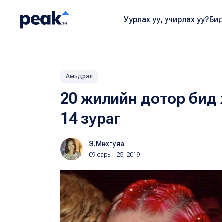
Уурлах уу, учирлах уу?
Бид
Амьдрал
20 жилийн дотор бид х
14 зураг
Э.Мөнхтуяа
09 сарын 25, 2019