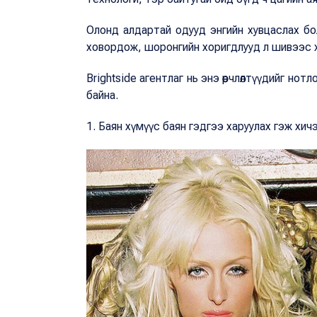
Олонд алдартай одууд энгийн хувцаслах бо
ховордож, шоронгийн хоригдлууд л шивээс х
Brightside агентлаг нь энэ өөрчлөлтүүдийг н
байна.
1. Баян хүмүүс баян гэдгээ харуулах гэж хич