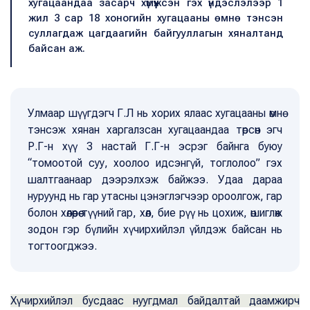
хугацаандаа засарч хүмүүжсэн гэх үндэслэлээр 1
жил 3 сар 18 хоногийн хугацааны өмнө тэнсэн
суллагдаж цагдаагийн байгууллагын хяналтанд
байсан аж.
Улмаар шүүгдэгч Г.Л нь хорих ялаас хугацааны өмнө
тэнсэж хянан харгалзсан хугацаандаа төрсөн эгч
Р.Г-н хүү 3 настай Г.Г-н эсрэг байнга буюу
“томоотой суу, хоолоо идсэнгүй, тоглолоо” гэх
шалтгаанаар дээрэлхэж байжээ. Удаа дараа
нуруунд нь гар утасны цэнэглэгчээр ороолгож, гар
болон хөлөөрөө түүний гар, хөл, бие рүү нь цохиж, өшиглөж
зодон гэр бүлийн хүчирхийлэл үйлдэж байсан нь
тогтоогджээ.
Хүчирхийлэл бусдаас нуугдмал байдалтай даамжирч