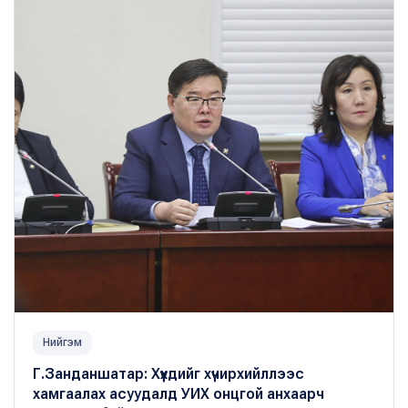
Нийгэм
Г.Занданшатар: Хүүхдийг хүчирхийллээс
хамгаалах асуудалд УИХ онцгой анхаарч