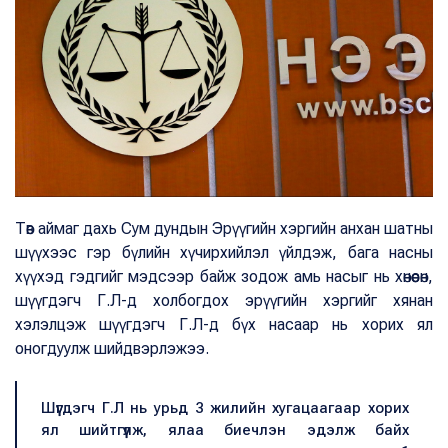
Төв аймаг дахь Сум дундын Эрүүгийн хэргийн анхан шатны
шүүхээс гэр бүлийн хүчирхийлэл үйлдэж, бага насны
хүүхэд гэдгийг мэдсээр байж зодож амь насыг нь хөнөөсөн,
шүүгдэгч Г.Л-д холбогдох эрүүгийн хэргийг хянан
хэлэлцэж шүүгдэгч Г.Л-д бүх насаар нь хорих ял
оногдуулж шийдвэрлэжээ.
Шүүгдэгч Г.Л нь урьд 3 жилийн хугацаагаар хорих
ял шийтгүүлж, ялаа биечлэн эдэлж байх