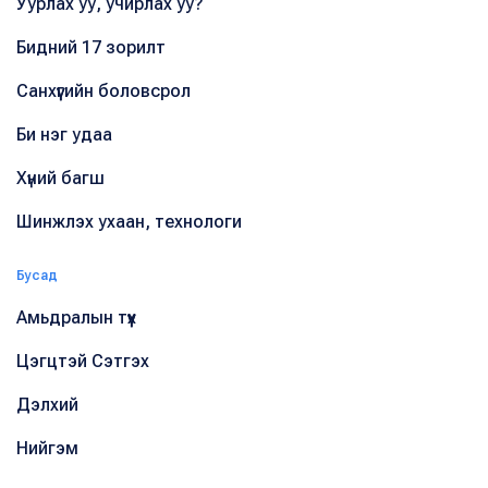
Уурлах уу, учирлах уу?
Бидний 17 зорилт
Санхүүгийн боловсрол
Би нэг удаа
Хүний багш
Шинжлэх ухаан, технологи
Бусад
Амьдралын түүх
Цэгцтэй Сэтгэх
Дэлхий
Нийгэм