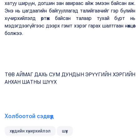
хатуу ширүүн, догшин зан авираас айж эмээн байсан аж.
Энэ нь цагдаагийн байгууллагад талийгаачийг гэр бүлийн
хүчирхийлэлд өртөж байсан талаар тухай бүрт нь
мэдэгдээгүйгээс дээрх гэмт хэрэг гарах шалтгаан нөхцөл
болжээ.
ТӨВ АЙМАГ ДАХЬ СУМ ДУНДЫН ЭРҮҮГИЙН ХЭРГИЙН
АНХАН ШАТНЫ ШҮҮХ
Холбоотой сэдвүүд
хүүхдийн хүчирхийлэл
шүүх