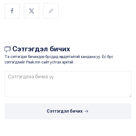
Сэтгэгдэл бичих
Та сэтгэгдэл бичихдээ бусдад хүндэтгэлтэй хандана уу. Ёс бус
сэтгэгдлийг Peak.mn сайт устгах эрхтэй.
Сэтгэгдэл бичих