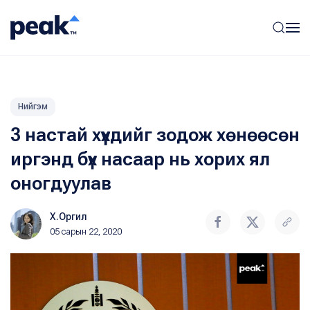
Нийгэм
3 настай хүүхдийг зодож хөнөөсөн
иргэнд бүх насаар нь хорих ял
оногдуулав
Х.Оргил
05 сарын 22, 2020