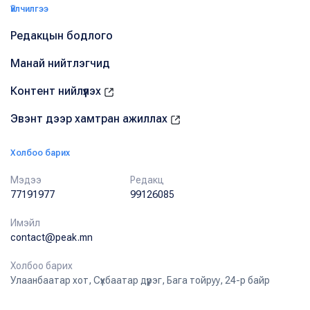
Үйлчилгээ
Редакцын бодлого
Манай нийтлэгчид
Контент нийлүүлэх
Эвэнт дээр хамтран ажиллах
Холбоо барих
Мэдээ
Редакц
77191977
99126085
Имэйл
contact@peak.mn
Холбоо барих
Улаанбаатар хот, Сүхбаатар дүүрэг, Бага тойруу, 24-р байр