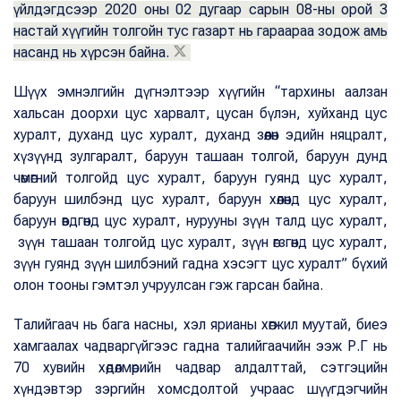
үйлдэгдсээр 2020 оны 02 дугаар сарын 08-ны орой 3
настай хүүгийн толгойн тус газарт нь гараараа зодож амь
насанд нь хүрсэн байна.
Шүүх эмнэлгийн дүгнэлтээр хүүгийн “тархины аалзан
хальсан доорхи цус харвалт, цусан бүлэн, хуйханд цус
хуралт, духанд цус хуралт, духанд зөөлөн эдийн няцралт,
хүзүүнд зулгаралт, баруун ташаан толгой, баруун дунд
чөмөгний толгойд цус хуралт, баруун гуянд цус хуралт,
баруун шилбэнд цус хуралт, баруун хөлөнд цус хуралт,
баруун өвдгөнд цус хуралт, нурууны зүүн талд цус хуралт,
зүүн ташаан толгойд цус хуралт, зүүн өгзгөнд цус хуралт,
зүүн гуянд зүүн шилбэний гадна хэсэгт цус хуралт” бүхий
олон тооны гэмтэл учруулсан гэж гарсан байна.
Талийгаач нь бага насны, хэл ярианы хөгжил муутай, биеэ
хамгаалах чадваргүйгээс гадна талийгаачийн ээж Р.Г нь
70 хувийн хөдөлмөрийн чадвар алдалттай, сэтгэцийн
хүндэвтэр зэргийн хомсдолтой учраас шүүгдэгчийн