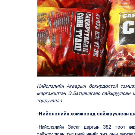
Нийслэлийн Агаарын бохирдолтой тэмцэ
мэргэжилтэн Э.Батцэцэгээс сайжруулсан 
тодрууллаа.
-Нийслэлийн хэмжээнд сайжруулсан шах
-Нийслэлийн Засаг даргын 382 тоот өвөл
сайжруулсан түлшний нөөцийг энэ оны зурга