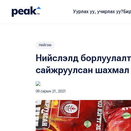
Уурлах уу, учирлах уу?
Бид
Нийгэм
Нийслэлд борлуулалт
сайжруулсан шахмал 
09 сарын 21, 2021