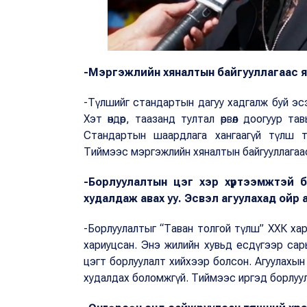
-Мэргэжлийн хяналтын байгууллагаас я
-Түлшийг стандартын дагуу хадгалж буй эсэ
Хэт өндөр, таазанд тултал өрвөл доогуур т
Стандартын шаардлага хангаагүй түлш т
Тиймээс мэргэжлийн хяналтын байгууллагаас
-Борлуулалтын цэг хэр хүртээмжтэй 
худалдаж авах уу. Эсвэл агуулахад ойр 
-Борлуулалтыг “Таван толгой түлш” ХХК хари
хариуцсан. Энэ жилийн хувьд есдүгээр сар
цэгт борлуулалт хийхээр болсон. Агуулахын 
худалдах боломжгүй. Тиймээс иргэд борлуул