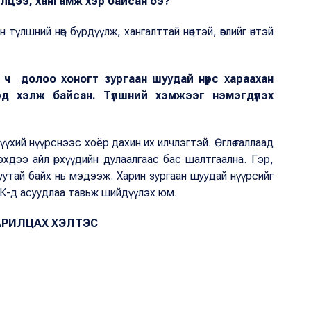
элцээ, хангамж хэр байсан бэ?
үлшний нөөц бүрдүүлж, хангалттай нөөцтэй, өвлийг өнтэй
ч долоо хоногт зургаан шуудай нүүрс хараахан
эд хэлж байсан. Түлшний хэмжээг нэмэгдүүлэх
хий нүүрснээс хоёр дахин их илчлэгтэй. Өглөө галлаад
хдээ айл өрхүүдийн дулаалгаас бас шалтгаална. Гэр,
уутай байх нь мэдээж. Харин зургаан шуудай нүүрсийг
ХК-д асуудлаа тавьж шийдүүлэх юм.
РИЛЦАХ ХЭЛТЭС