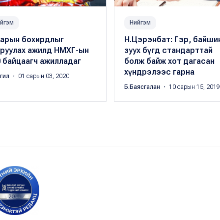
йгэм
Нийгэм
аарын бохирдлыг
Н.Цэрэнбат: Гэр, байши
уруулах ажилд НМХГ-ын
зуух бүгд стандарттай
 байцаагч ажилладаг
болж байж хот дагасан
хүндрэлээс гарна
ргил
・ 01 сарын 03, 2020
Б.Баясгалан
・ 10 сарын 15, 2019