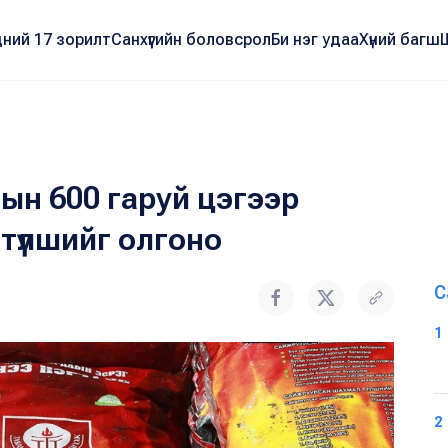
ний 17 зорилт
Санхүүгийн боловсрол
Би нэг удаа
Хүний багш
ын 600 гаруй цэгээр
түлшийг олгоно
С
1
2