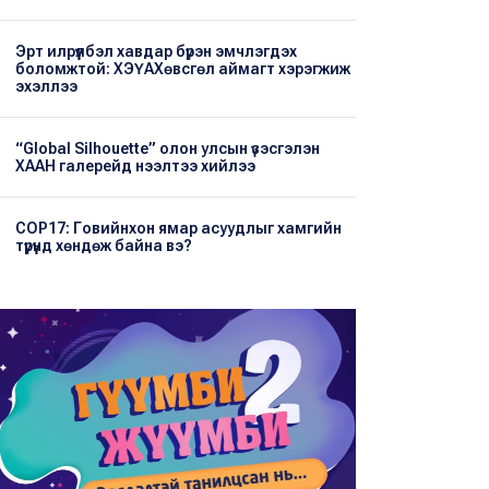
Эрт илрүүлбэл хавдар бүрэн эмчлэгдэх
боломжтой: ХЭҮА​Хөвсгөл аймагт хэрэгжиж
эхэллээ
“Global Silhouette” олон улсын үзэсгэлэн
ХААН галерейд нээлтээ хийлээ
COP17: Говийнхон ямар асуудлыг хамгийн
түрүүнд хөндөж байна вэ?