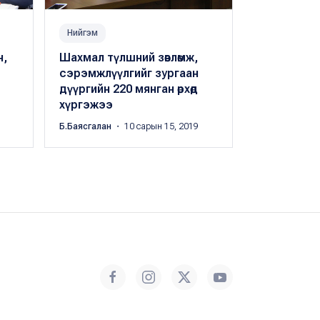
Нийгэм
Нийгэм
н,
Шахмал түлшний зөвлөмж,
Өнгөрсөн шө
сэрэмжлүүлгийг зургаан
түүхий нүү
дүүргийн 220 мянган өрхөд
ирэхийг за
хүргэжээ
илрүүлжээ
Б.Баясгалан
・ 10 сарын 15, 2019
Б.Баясгалан
・