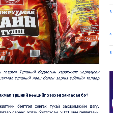
3
4
5
х газрын Түлшний бодлогын хэрэгжилт хариуцсан
шахмал түлшний нөөц болон зарим зүйлийн талаар
мал түлшний нөөцийг хэрхэн хангасан бэ?
жилтийн бэлтгэл хангах тухай захирамжийн дагуу
адугаар сараас эхлэн бэлтгэсэн. 2021 оны галлагааны