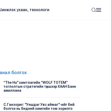
Шинжлэх ухаан, технологи
анал болгох
“The Hu" хамтлагийн “WOLF TOTEM”
тоглолтын стратегийн түншээр ХААН Банк
ажиллана
С.Ганзориг: "Уншдаг Увс аймаг"-ийг бий
болгох нь бидний хамгийн том зорилго