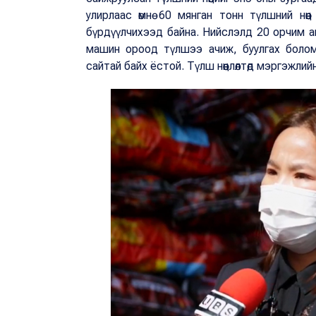
улирлаас өмнө 60 мянган тонн түлшний нө
бүрдүүлчихээд байна. Нийслэлд 20 орчим агуу
машин ороод түлшээ ачиж, буулгах болом
сайтай байх ёстой. Түлш нөөцлөлтөд мэргэжли