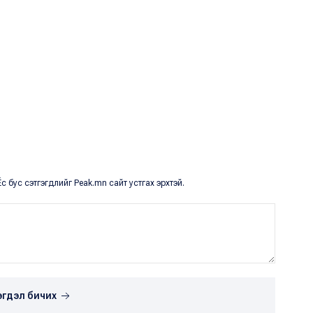
с бус сэтгэгдлийг Peak.mn сайт устгах эрхтэй.
эгдэл бичих