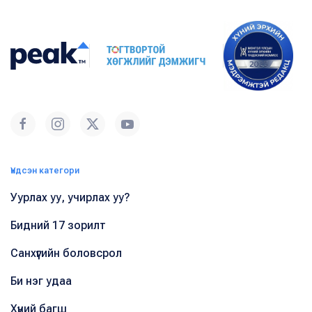
Үндсэн категори
Уурлах уу, учирлах уу?
Бидний 17 зорилт
Санхүүгийн боловсрол
Би нэг удаа
Хүний багш