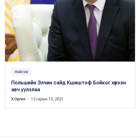
Нийгэм
Польшийн Элчин сайд Кшиштоф Бойког хүлээн
авч уулзлаа
Х.Оргил
・ 12 сарын 10, 2021