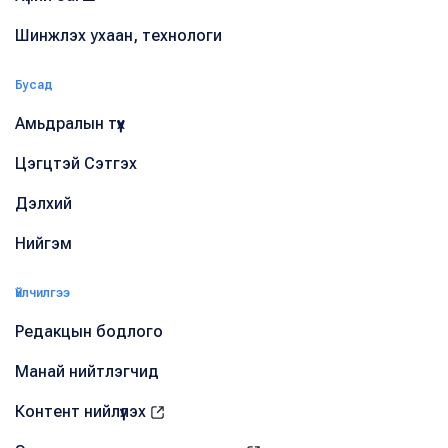
Шинжлэх ухаан, технологи
Бусад
Амьдралын түүх
Цэгцтэй Сэтгэх
Дэлхий
Нийгэм
Үйлчилгээ
Редакцын бодлого
Манай нийтлэгчид
Контент нийлүүлэх