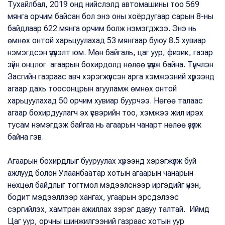
Тухайлбал, 2019 онд нийслэлд автомашины тоо 569
мянга орчим байсан бол энэ оны хоёрдугаар сарын 8-ны
байдлаар 622 мянга орчим болж нэмэгджээ. Энэ нь
өмнөх онтой харьцуулахад 53 мянгаар буюу 8.5 хувиар
нэмэгдсэн үзүүлэлт юм. Мөн байгаль, цаг уур, физик, газар
зүйн онцлог агаарын бохирдолд нөлөө үзүүлж байна. Түүнчлэн
Засгийн газраас авч хэрэгжүүлсэн арга хэмжээний хүрээнд
агаар дахь тоосонцрын агууламж өмнөх онтой
харьцуулахад 50 орчим хувиар буурчээ. Нөгөө талаас
агаар бохирдуулагч эх үүсвэрийн тоо, хэмжээ жил ирэх
тусам нэмэгдэж байгаа нь агаарын чанарт нөлөө үзүүлж
байна гэв.
Агаарын бохирдлыг бууруулах хүрээнд хэрэгжүүлж буй
ажлууд болон Улаанбаатар хотын агаарын чанарын
нөхцөл байдлыг тогтмол мэдээлснээр иргэдийг үнэн,
бодит мэдээллээр хангах, угаарын эрсдэлээс
сэргийлэх, хамтран ажиллах зэрэг давуу талтай. Иймд
Цаг уур, орчны шинжилгээний газраас хотын уур