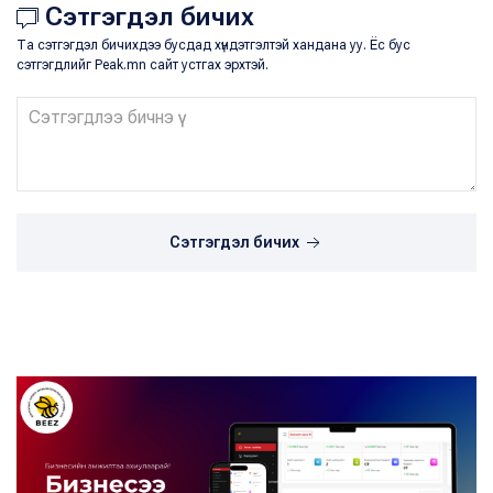
Сэтгэгдэл бичих
Та сэтгэгдэл бичихдээ бусдад хүндэтгэлтэй хандана уу. Ёс бус
сэтгэгдлийг Peak.mn сайт устгах эрхтэй.
Сэтгэгдэл бичих