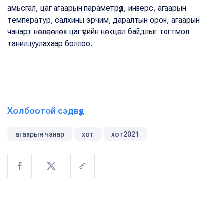
амьсгал, цаг агаарын параметрүүд, инверс, агаарын
температур, салхины эрчим, даралтын орон, агаарын
чанарт нөлөөлөх цаг үеийн нөхцөл байдлыг тогтмол
танилцуулахаар боллоо.
Холбоотой сэдвүүд
агаарын чанар
хот
хот2021