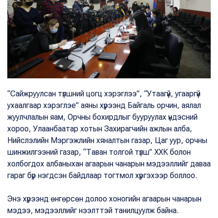
“Сайжруулсан түлшний цогц хэрэглээ”, “Утаагүй, угааргүй
ухаалгаар хэрэглэе” аяны хүрээнд Байгаль орчин, аялал
жуулчлалын яам, Орчны бохирдлыг бууруулах үндэсний
хороо, Улаанбаатар хотын Захирагчийн ажлын алба,
Нийслэлийн Мэргэжлийн хяналтын газар, Цаг уур, орчны
шинжилгээний газар, “Таван толгой түлш” ХХК болон
холбогдох албаныхан агаарын чанарын мэдээллийг даваа
гараг бүр нэгдсэн байдлаар тогтмол хүргэхээр боллоо.
Энэ хүрээнд өнгөрсөн долоо хоногийн агаарын чанарын
мэдээ, мэдээллийг нээлттэй танилцуулж байна.