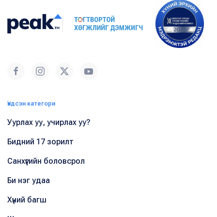
Үндсэн категори
Уурлах уу, учирлах уу?
Бидний 17 зорилт
Санхүүгийн боловсрол
Би нэг удаа
Хүний багш