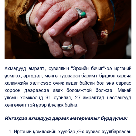
Ахмадууд амралт, сувиллын "Эрхийн бичиг"-ээ иргэний
үнэмлэх, өргөдөл, мөнгө тушаасан баримт бүрдүүлэн харьяа
халамжийн хэлтсээс очиж авдаг байсан бол энэ сараас
хороон дээрээсээ авах боломжтой болжээ. Манай
улсын хэмжээнд 31 сувилал, 27 амралтад настангууд
хөнгөлөлттэй үнээр үйлчлүүлж байна.
Ингэхдээ ахмадууд дараах материалыг бүрдүүлнэ:
Иргэний үнэмлэхийн хуулбар /Эх хувиас хуулбарласан