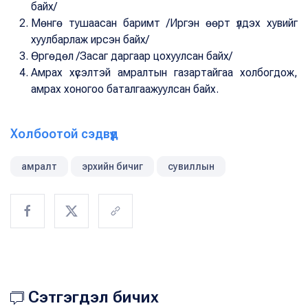
байх/
Мөнгө тушаасан баримт /Иргэн өөрт үлдэх хувийг
хуулбарлаж ирсэн байх/
Өргөдөл /Засаг даргаар цохуулсан байх/
Амрах хүсэлтэй амралтын газартайгаа холбогдож,
амрах хоногоо баталгаажуулсан байх.
Холбоотой сэдвүүд
амралт
эрхийн бичиг
сувиллын
Сэтгэгдэл бичих