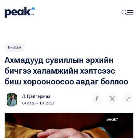
Нийгэм
Ахмадууд сувиллын эрхийн
бичгээ халамжийн хэлтсээс
биш хорооноосоо авдаг боллоо
Л.Дэлгэрмаа
04 сарын 18, 2023