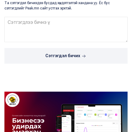
Та сэтгэгдэл бичихдээ бусдад хүндэтгэлтэй хандана уу. Ёс бус
сэтгэгдлийг Peak.mn сайт устгах эрхтэй.
Сэтгэгдэл бичих