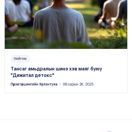
Нийгэм
Тансаг амьдралын шинэ хэв маяг буюу
"Дижитал детокс"
Пүрэвтүвшингийн Хүслэнтуяа
・ 08 сарын 26, 2025