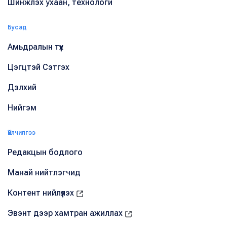
Шинжлэх ухаан, технологи
Бусад
Амьдралын түүх
Цэгцтэй Сэтгэх
Дэлхий
Нийгэм
Үйлчилгээ
Редакцын бодлого
Манай нийтлэгчид
Контент нийлүүлэх
Эвэнт дээр хамтран ажиллах