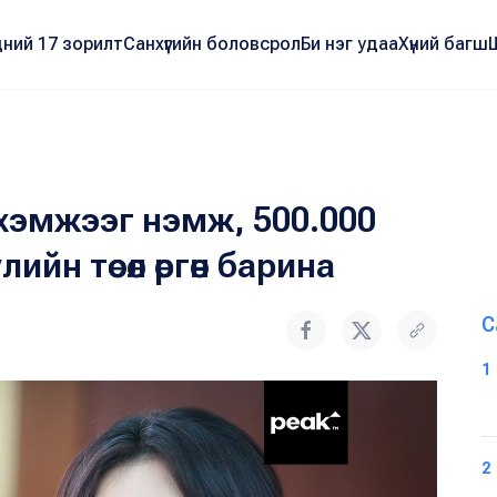
ний 17 зорилт
Санхүүгийн боловсрол
Би нэг удаа
Хүний багш
хэмжээг нэмж, 500.000
улийн төсөл өргөн барина
С
1
2