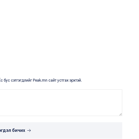
с бус сэтгэгдлийг Peak.mn сайт устгах эрхтэй.
эгдэл бичих