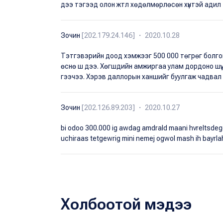
дээ тэгээд олон жтл хөдөлмөрлөсөн хүнтэй адил 
Зочин
[202.179.24.146] ・ 2020.10.28
Тэтгэвэрийн доод хэмжээг 500 000 төгрөг болговол 
өснө ш дээ. Хөгшдийн амжиргаа улам дордоно шүү
гээчээ. Хэрэв даллорын ханшийг буулгаж чадвал бүх
Зочин
[202.126.89.203] ・ 2020.10.27
bi odoo 300.000 ig awdag amdrald maani hvreltsdeg
uchiraas tetgewrig mini nemej ogwol mash ih bayrla
Холбоотой мэдээ