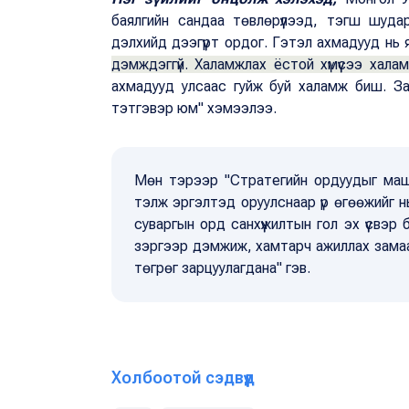
баялгийн сандаа төвлөрүүлээд, тэгш шуда
дэлхийд дээгүүрт ордог. Гэтэл ахмадууд нь 
дэмждэггүй. Халамжлах ёстой хүмүүсээ хала
ахмадууд улсаас гуйж буй халамж биш. За
тэтгэвэр юм" хэмээлээ.
Мөн тэрээр "Стратегийн ордуудыг маш
тэлж эргэлтэд оруулснаар үр өгөөжийг нь 
суваргын орд санхүүжилтын гол эх үүсвэр
зэргээр дэмжиж, хамтарч ажиллах замаа
төгрөг зарцуулагдана" гэв.
Холбоотой сэдвүүд