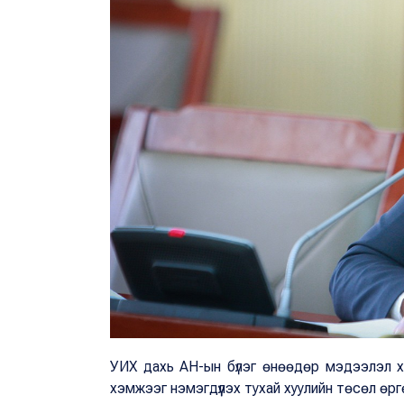
УИХ дахь АН-ын бүлэг өнөөдөр мэдээлэл х
хэмжээг нэмэгдүүлэх тухай хуулийн төсөл өр