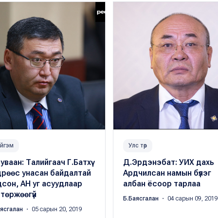
йгэм
Улс төр
уваан: Талийгаач Г.Батхүү
Д.Эрдэнэбат: УИХ дахь
дрөөс унасан байдалтай
Ардчилсан намын бүлэг
сон, АН уг асуудлаар
албан ёсоор тарлаа
төржөөгүй
Б.Баясгалан
・ 04 сарын 09, 2019
аясгалан
・ 05 сарын 20, 2019