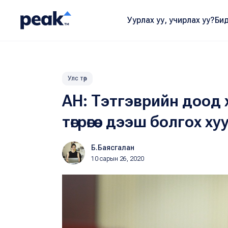
Уурлах уу, учирлах уу?
Бид
Улс төр
АН: Тэтгэврийн доод 
төгрөгөөс дээш болгох ху
Б.Баясгалан
10 сарын 26, 2020