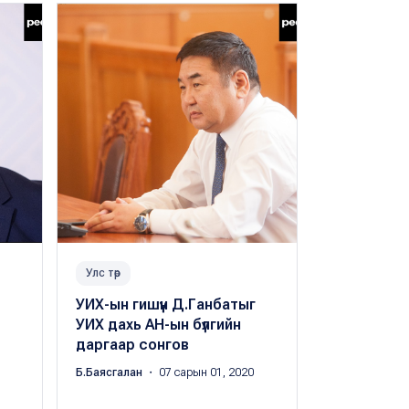
Улс төр
Улс төр
УИХ-ын гишүүн Д.Ганбатыг
НИТХ дахь
УИХ дахь АН-ын бүлгийн
даргаар Р.
даргаар сонгов
бүлгийн да
Д.Пүрэвда
Б.Баясгалан
・ 07 сарын 01, 2020
Б.Баясгалан
・