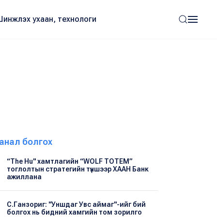
Шинжлэх ухаан, технологи
анал болгох
“The Hu" хамтлагийн “WOLF TOTEM”
тоглолтын стратегийн түншээр ХААН Банк
ажиллана
С.Ганзориг: "Уншдаг Увс аймаг"-ийг бий
болгох нь бидний хамгийн том зорилго