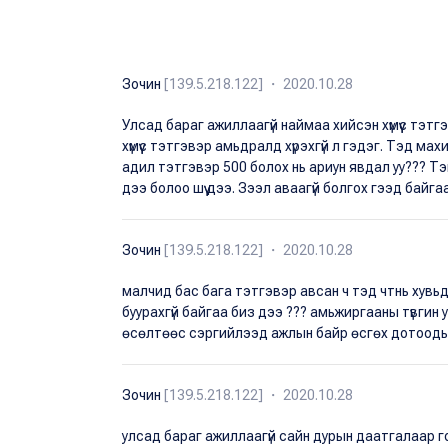
Зочин
[139.5.218.122] ・ 2020.10.28
Улсад бараг ажиллаагүй наймаа хийсэн хүмүүс тэтг
хүмүүс тэтгэвэр амьдралд хүрэхгүй л гэдэг. Тэд мах
адил тэтгэвэр 500 болох нь ариун явдал уу??? Тэг
дээ болоо шүү дээ. Зээл аваагүй болгох гээд байгаа 
Зочин
[139.5.218.122] ・ 2020.10.28
малчид бас бага тэтгэвэр авсан ч тэд чтнь хувьдаа 
буурахгүй байгаа биз дээ ??? амьжиргааны түвгин
өсөлтөөс сэргийлээд ажлын байр өсгөх дотооды
Зочин
[139.5.218.122] ・ 2020.10.28
улсад бараг ажиллаагүй сайн дурын даатгалаар гол