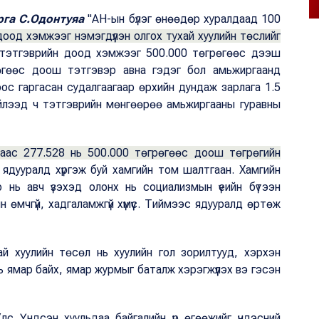
рга С.Одонтуяа
"АН-ын бүлэг өнөөдөр хуралдаад 100
оод хэмжээг нэмэгдүүлэн олгох тухай хуулийн төслийг
тэтгэврийн доод хэмжээг 500.000 төгрөгөөс дээш
өгөөс доош тэтгэвэр авна гэдэг бол амьжиргаанд
оос гаргасан судалгаагаар өрхийн дундаж зарлага 1.5
ийлээд ч тэтгэврийн мөнгөөрөө амьжиргааны гуравны
гаас 277.528 нь 500.000 төгрөгөөс доош төгрөгийн
ядууралд хүргэж буй хамгийн том шалтгаан. Хамгийн
р нь авч үзэхэд олонх нь социализмын үеийн бүтээн
 өмчгүй, хадгаламжгүй хүмүүс. Тиймээс ядууралд өртөж
ай хуулийн төсөл нь хуулийн гол зорилтууд, хэрхэн
ээ нь ямар байх, ямар журмыг баталж хэрэгжүүлэх вэ гэсэн
лс Үндсэн хуульдаа байгалийн үр өгөөжийг үндэсний