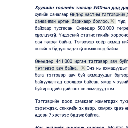
Хуулийн төслийн талаар УИХ-ын дэд да
хувийн саналаар
Өндөр настны тэтгэврийн д
санаачлан өргөн барихаар боллоо.
Үүнд 
байхаар тусгасан. Өнөөдөр 500.000 төгр
хүрэлцэхгүй. Үндэсний статистикийн хороон
сая төгрөг байна. Тэгэхээр хоёр ахмад н
нэгийг ч бүрдүүлж чадахгүй хэмжээнд байна.
Өнөөдөр 441.000 иргэн тэтгэвэр авч буй
тэтгэвэр авч байна.
Энэ нь ахмадуудыг 
бага тэтгэвэр авч буй ахмадуудыг бүлгээ
байгуулалтад оролцож байсан, ямар ч хувийн
буй иргэдийн дийлэнх нь ахмадууд юм.
Тэтгэврийн доод хэмжээг нэмэгдүүлэх тух
хэрэгжүүлэх, санхүүгийн эх үүсвэр, хамрах хүр
үндсэн 7 хэсгээс бүрдэж байгаа.
Нэг зүйлийг онцолж хэлэхэд,
Монгол У