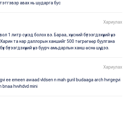
тэтгэвэр авах нь шударга бус
Хариулах
1 литр сүү хэд болох вэ. Бараа, хүнсний бүтээгдэхүүний үнэ
. Харин та нар даллорын ханшийг 500 төгрөгөөр буулгана
 бүтээгдэхүүний үнэ буурч амьдарлын ханш өснө шүү дээ.
Хариулах
gvi ee emeen awaad vldsen n mah guril budaaga arch hvrgegvi
h bnaa hvvhdvd mini