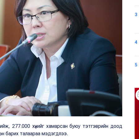
3
4
5
ийж, 277.000 хүнийг хамарсан буюу тэтгэврийн доод
гөн барих талаараа мэдэгдлээ.