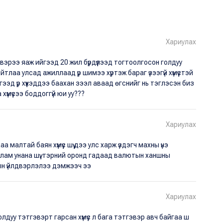
Хариулах
эвэрээ яаж ийгээд 20 жил бүрдүүлээд тогтоолгосон голдуу
ийтлаа улсад ажиллаад үр шимээ хүртэж бараг үзээгүй хүмүүстэй
ээд үр хүүхэддээ баахан зээл аваад өгснийг нь тэглэсэн биз
хүмүүсээ боддоггүй юи уу???
Хариулах
малтай баян хүмүүс шүү дээ улс харж үздэгч махны үнэ
 улам унана шүү. тэрний оронд гадаад валютын ханшны
н үйлдвэрлэлээ дэмжээч ээ
Хариулах
дуу тэтгэвэрт гарсан хүмүүс л бага тэтгэвэр авч байгаа ш