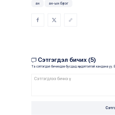
ан
ан-ын бүлэг
Сэтгэгдэл бичих (5)
Та сэтгэгдэл бичихдээ бусдад хүндэтгэлтэй хандана уу. Ё
Сэтг