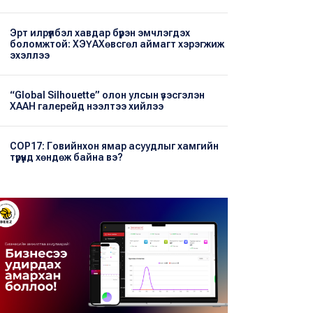
Эрт илрүүлбэл хавдар бүрэн эмчлэгдэх
боломжтой: ХЭҮА​Хөвсгөл аймагт хэрэгжиж
эхэллээ
“Global Silhouette” олон улсын үзэсгэлэн
ХААН галерейд нээлтээ хийлээ
COP17: Говийнхон ямар асуудлыг хамгийн
түрүүнд хөндөж байна вэ?