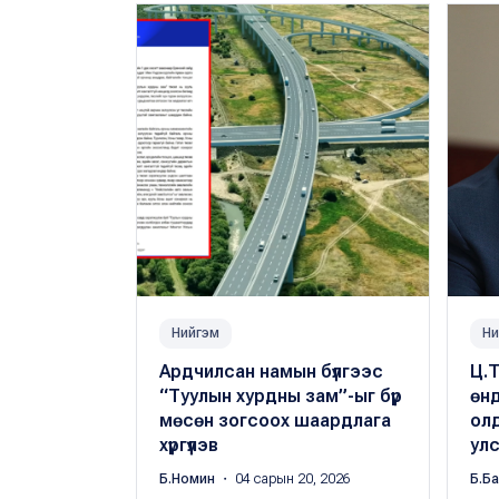
Нийгэм
Ни
Ардчилсан намын бүлгээс
Ц.Т
“Туулын хурдны зам”-ыг бүр
өн
мөсөн зогсоох шаардлага
олд
хүргүүлэв
улс
Б.Номин
・ 04 сарын 20, 2026
Б.Б