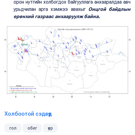
орон нутгийн холбогдох байгууллага анхааралдаа авч
урьдчилан арга хэмжээ авахыг
Онцгой байдлын
ерөнхий газраас анхааруулж байна.
Холбоотой сэдвүүд
гол
обег
үер