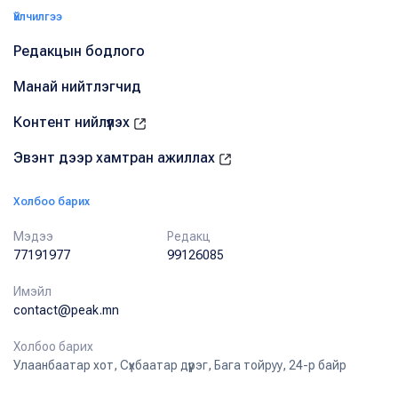
Үйлчилгээ
Редакцын бодлого
Манай нийтлэгчид
Контент нийлүүлэх
Эвэнт дээр хамтран ажиллах
Холбоо барих
Мэдээ
Редакц
77191977
99126085
Имэйл
contact@peak.mn
Холбоо барих
Улаанбаатар хот, Сүхбаатар дүүрэг, Бага тойруу, 24-р байр