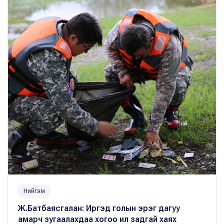
Нийгэм
Ж.Батбаясгалан: Иргэд голын эрэг дагуу
амарч зугаалахдаа хогоо ил задгай хаях