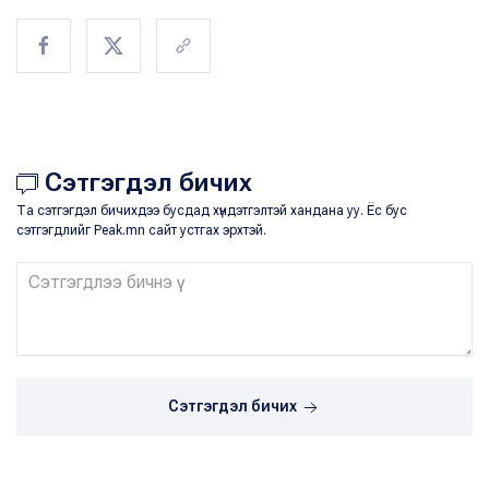
Сэтгэгдэл бичих
Та сэтгэгдэл бичихдээ бусдад хүндэтгэлтэй хандана уу. Ёс бус
сэтгэгдлийг Peak.mn сайт устгах эрхтэй.
Сэтгэгдэл бичих