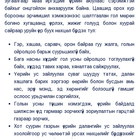
зугаалгаар яваа иргэдийг үерийн аюулаас сэрэмжтэй
байхыг онцгойлон анхааруулж байна. Цаашид орох хур
борооны эрчимшил хэмжээнээс шалтгаалан гол мөрөн
богино хугацаанд үерлэх, жижиг голууд болон хуурай
сайраар уруйн үер буух нөхцөл бүрдэх тул:
Гэр, хашаа, саравч, орон байраа гуу жалга, голын
ойролцоо барьж суурьшихгүй байх,
Бага насны хүүхдийг гол усны ойролцоо тоглуулахгүй
байх, хүүхдэд тавих хараа, хяналтаа сайжруулах,
Үерийн ус зайлуулах суваг шуудуу татах, далан
хашлага барих зэргээр өөрийн болон бусдын амь
нас, эрүүл мэнд, эд хөрөнгийг болзошгүй гамшиг
ослоос урьдчилан сэргийлэх,
Голын усны түвшин нэмэгдэж, үерийн байдалд
шилжсэн үед гармаар зорчихгүй зориулалтын гарцтай
газраар зорчих,
Хот суурин газрын үерийн далангийн ус зайлуулах
хоолойгоор ус чөлөөтэй урсах нөхцөлийг бүрдүүлэхийг