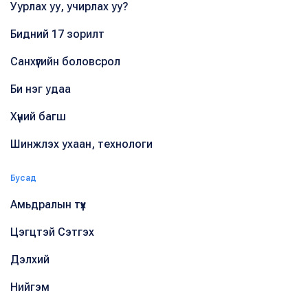
Уурлах уу, учирлах уу?
Бидний 17 зорилт
Санхүүгийн боловсрол
Би нэг удаа
Хүний багш
Шинжлэх ухаан, технологи
Бусад
Амьдралын түүх
Цэгцтэй Сэтгэх
Дэлхий
Нийгэм