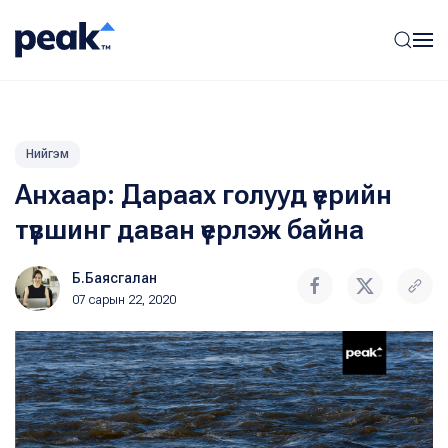
Нийгэм
Анхаар: Дараах голууд үерийн
түвшинг даван үерлэж байна
Б.Баясгалан
07 сарын 22, 2020