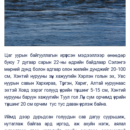
Цаг уурын байгууллагын ирүүлсэн мэдээллээр өнөөдөр
буюу 7 дугаар сарын 22-ны өдрийн байдлаар Сэлэнгэ
мөрний дунд болон адгаар олон жилийн дунджийг 20-100
см, Хэнтий нурууны зүүн хажуугийн Хэрлэн голын эх, Увс
нуурын савын Хархираа, Түргэн, Хариг, Алтай нуруунаас
эхтэй Ховд зэрэг голууд үерийн түвшинг 5-15 см, Хэнтий
нурууны баруун хажуугийн Туул гол Лүн сум орчимд үерийн
түвшинг 20 см орчим тус тус даван үерлэж байна.
Иймд дээр дурьдсан голуудын сав дагуу суурьшиж,
нутаглаж байгаа ард иргэд, аж ахуйн нэгж, аялал