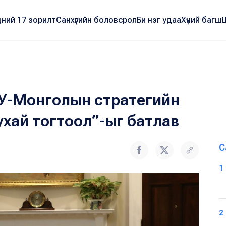
ний 17 зорилт
Санхүүгийн боловсрол
Би нэг удаа
Хүний багш
У-Монголын стратегийн
тухай тогтоол”-ыг батлав
С
1
2