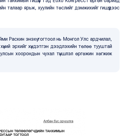
дийн танхимын гишүүн Тэд Ёохо Конгресст өргөн бариад
йн талаар ярьж, хуулийн төслийг дэмжихийг гишүүдээс
ми Раскин энэхүү тогтоол нь Монгол Улс ардчилал,
 хүний эрхийг хүндэтгэн дээдлэхийн төлөө тууштай
 улсын хоорондын чухал түншлэл өргөжин хөгжиж