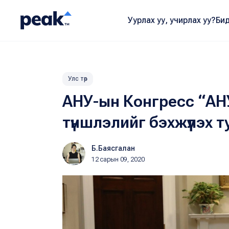
Уурлах уу, учирлах уу?
Бид
Улс төр
АНУ-ын Конгресс “АН
түншлэлийг бэхжүүлэх 
Б.Баясгалан
12 сарын 09, 2020