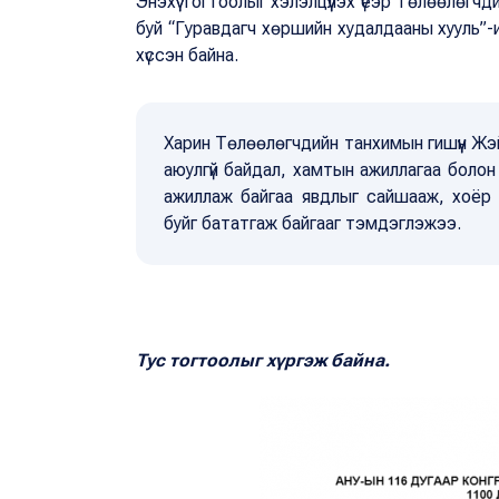
Энэхүү тогтоолыг хэлэлцүүлэх үеэр Төлөөлөгч
буй “Гуравдагч хөршийн худалдааны хууль”-и
хүссэн байна.
Харин Төлөөлөгчдийн танхимын гишүүн Жэй
аюулгүй байдал, хамтын ажиллагаа болон
ажиллаж байгаа явдлыг сайшааж, хоёр
буйг бататгаж байгааг тэмдэглэжээ.
Тус тогтоолыг хүргэж байна.