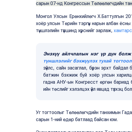
сарын 07-нд Конгрессын Төлөөлөгчдийн тан
Монгол Улсын Ерөнхийлөгч Х.Баттулгын 20
хоёр улсын Төрийн тэргүүн нарын албан ёсны
түншлэлийн түвшинд хүрснийг зарлаж,
хамтарс
Энэхүү айлчлалын нэг үр дүн болж
түншлэлийг бэхжүүлэх тухай тогтоол
зүйлс, сайн засаглал, бүрэн эрхт байдал
батжин бэхжиж буй хоёр улсын харилцааг 
гадна АНУ-ын Конгресст өргөн бариад б
ийн төслийг хэлэлцэх үйл явцад түлхэц бо
Уг тогтоолыг Төлөөлөгчдийн танхимын Гада
сарын 1-ний өдөр батлаад байсан юм.