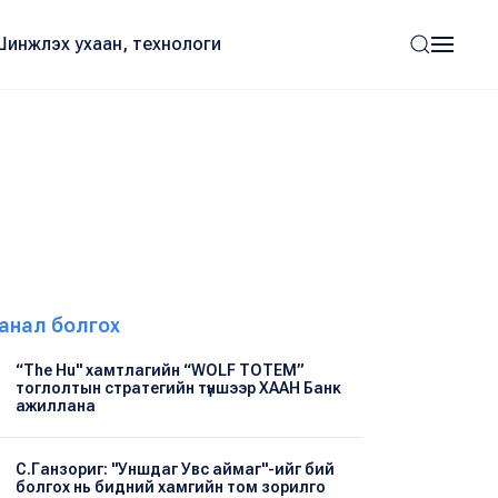
Шинжлэх ухаан, технологи
анал болгох
“The Hu" хамтлагийн “WOLF TOTEM”
тоглолтын стратегийн түншээр ХААН Банк
ажиллана
С.Ганзориг: "Уншдаг Увс аймаг"-ийг бий
болгох нь бидний хамгийн том зорилго