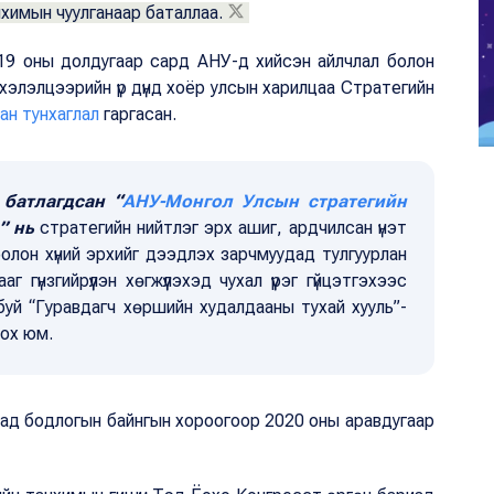
химын чуулганаар баталлаа.
19 оны долдугаар сард АНУ-д хийсэн айлчлал болон
 хэлэлцээрийн үр дүнд хоёр улсын харилцаа Стратегийн
ан тунхаглал
гаргасан.
 батлагдсан “
АНУ-Монгол Улсын стратегийн
” нь
стратегийн нийтлэг эрх ашиг, ардчилсан үнэт
 болон хүний эрхийг дээдлэх зарчмуудад тулгуурлан
гүнзгийрүүлэн хөгжүүлэхэд чухал үүрэг гүйцэтгэхээс
уй “Гуравдагч хөршийн худалдааны тухай хууль”-
лох юм.
ад бодлогын байнгын хороогоор 2020 оны аравдугаар