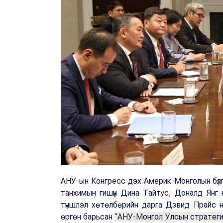
АНУ-ын Конгресс дэх Америк-Монголын бүлгэ
танхимын гишүүн Дина Тайтус, Доналд Янг 
түншлэл хөтөлбөрийн дарга Дэвид Прайс 
өргөн барьсан
“АНУ-Монгол Улсын стратегийн