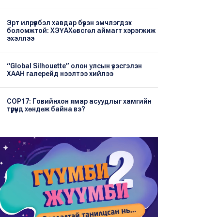
Эрт илрүүлбэл хавдар бүрэн эмчлэгдэх
боломжтой: ХЭҮА​Хөвсгөл аймагт хэрэгжиж
эхэллээ
“Global Silhouette” олон улсын үзэсгэлэн
ХААН галерейд нээлтээ хийлээ
COP17: Говийнхон ямар асуудлыг хамгийн
түрүүнд хөндөж байна вэ?