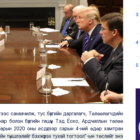
3
4
5
эс санаачилж, тус бүлгийн даргалагч, Төлөөлөгчдийн
нар болон бүлгийн гишүүн Тэд Ёохо, Ардчиллын төлөө
нарын 2020 оны есдүгээр сарын 4-ний өдөр хамтран
 түншлэлийг бэхжүүлэх тухай тогтоол”-ын төслийг энэ