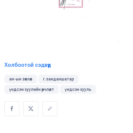
Холбоотой сэдвүүд
ан-ын зөвлөл
г.занданшатар
үндсэн хуулийн өөрчлөлт
үндсэн хууль