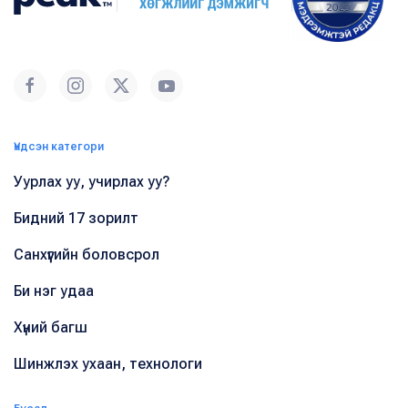
Үндсэн категори
Уурлах уу, учирлах уу?
Бидний 17 зорилт
Санхүүгийн боловсрол
Би нэг удаа
Хүний багш
Шинжлэх ухаан, технологи