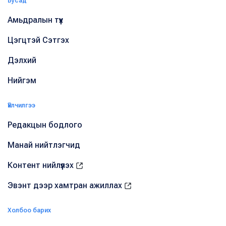
Бусад
Амьдралын түүх
Цэгцтэй Сэтгэх
Дэлхий
Нийгэм
Үйлчилгээ
Редакцын бодлого
Манай нийтлэгчид
Контент нийлүүлэх
Эвэнт дээр хамтран ажиллах
Холбоо барих