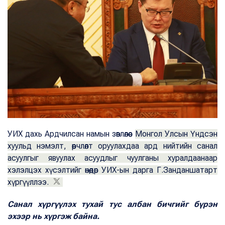
УИХ дахь Ардчилсан намын зөвлөлөөс
Монгол Улсын Үндсэн
хуульд нэмэлт, өөрчлөлт оруулахдаа ард нийтийн санал
асуулгыг явуулах асуудлыг чуулганы хуралдаанаар
хэлэлцэх хүсэлтийг өнөөдөр УИХ-ын дарга Г.Занданшатарт
хүргүүллээ.
Санал хүргүүлэх тухай тус албан бичгийг бүрэн
эхээр нь хүргэж байна.