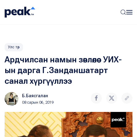
Улс төр
Ардчилсан намын зөвлөлөөс УИХ-
ын дарга Г.Занданшатарт
санал хүргүүллээ
Б.Баясгалан
08 сарын 06, 2019