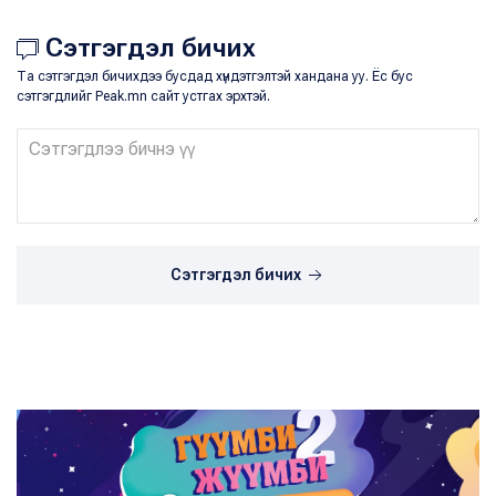
Сэтгэгдэл бичих
Та сэтгэгдэл бичихдээ бусдад хүндэтгэлтэй хандана уу. Ёс бус
сэтгэгдлийг Peak.mn сайт устгах эрхтэй.
Сэтгэгдэл бичих