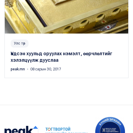
Улс төр
Үндсэн хуульд оруулах нэмэлт, өөрчлөлтийг
хэлэлцүүлж дууслаа
peak.mn
・ 08 сарын 30, 2017