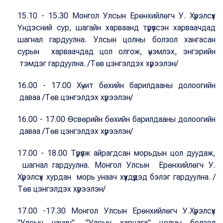
15.10 - 15.30 Монгол Улсын Ерөнхийлөгч У. Хүрэлсүх
Үндэсний сур, шагайн харваанд түрүүлсэн харваачдад
шагнал гардуулна. Улсын цолны болзол хангасан
сурын харваачдад цол олгож, үнэмлэх, энгэрийн
тэмдэг гардуулна. /Төв цэнгэлдэх хүрээлэн/
16.00 - 17.00 Хүчит бөхийн барилдааны долоогийн
даваа /Төв цэнгэлдэх хүрээлэн/
16.00 - 17.00 Өсвөрийн бөхийн барилдааны долоогийн
даваа /Төв цэнгэлдэх хүрээлэн/
17.00 - 18.00 Түрүүлж айрагдсан морьдын цол дуудаж,
шагнал гардуулна. Монгол Улсын Ерөнхийлөгч У.
Хүрэлсүх хурдан морь унаач хүүхдүүдэд бэлэг гардуулна. /
Төв цэнгэлдэх хүрээлэн/
17.00 -17.30 Монгол Улсын Ерөнхийлөгч У.Хүрэлсүх
"Улсын начин", "Улсын харцага" цолны болзол