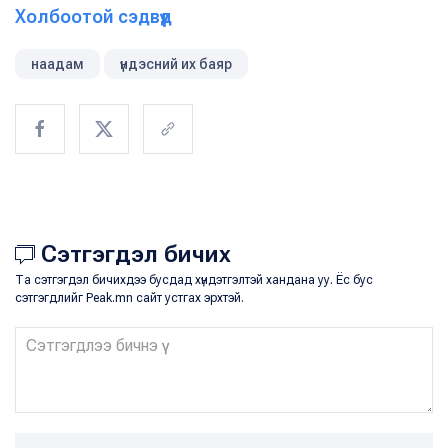
Холбоотой сэдвүүд
наадам
үндэсний их баяр
Сэтгэгдэл бичих
Та сэтгэгдэл бичихдээ бусдад хүндэтгэлтэй хандана уу. Ёс бус
сэтгэгдлийг Peak.mn сайт устгах эрхтэй.