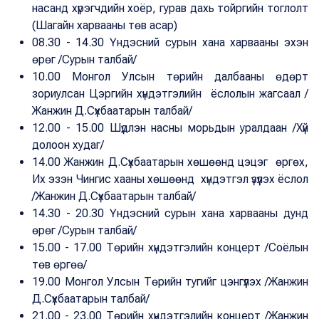
насанд хүрэгчдийн хоёр, гурав дахь тойргийн тоглолт
(Шагайн харвааны төв асар)
08.30 - 14.30 Үндэсний сурын хана харвааны эхэн
өрөг /Сурын талбай/
10.00 Монгол Улсын төрийн далбааны өдөрт
зориулсан Цэргийн хүндэтгэлийн ёслолын жагсаал /
Жанжин Д.Сүхбаатарын талбай/
12.00 - 15.00 Шүдлэн насны морьдын уралдаан /Хүй
долоон худаг/
14.00 Жанжин Д.Сүхбаатарын хөшөөнд цэцэг өргөх,
Их эзэн Чингис хааны хөшөөнд хүндэтгэл үзүүлэх ёслол
/Жанжин Д.Сүхбаатарын талбай/
14.30 - 20.30 Үндэсний сурын хана харвааны дунд
өрөг /Сурын талбай/
15.00 - 17.00 Төрийн хүндэтгэлийн концерт /Соёлын
төв өргөө/
19.00 Монгол Улсын Төрийн тугийг цэнгүүлэх /Жанжин
Д.Сүхбаатарын талбай/
21.00 - 23.00 Төрийн хүндэтгэлийн концерт /Жанжин