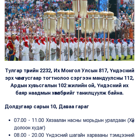
Тулгар төрийн 2232, Их Монгол Улсын 817, Үндэсний
эрх чөлөө тусгаар тогтнолоо сэргээн мандуулсны 112,
Ардын хувьсгалын 102 жилийн ой, Үндэсний их
баяр наадмын хөтөлбөрийг танилцуулж байна.
Долдугаар сарын 10, Даваа гараг
07.00 - 11.00 Хязаалан насны морьдын уралдаан (Хүй
долоон худаг)
08.00 - 20.00 Үндэсний шагайн харвааны тэмцээний