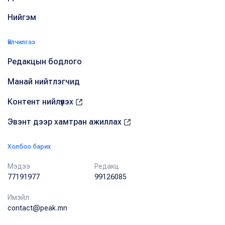
Нийгэм
Үйлчилгээ
Редакцын бодлого
Манай нийтлэгчид
Контент нийлүүлэх
Эвэнт дээр хамтран ажиллах
Холбоо барих
Мэдээ
Редакц
77191977
99126085
Имэйл
contact@peak.mn