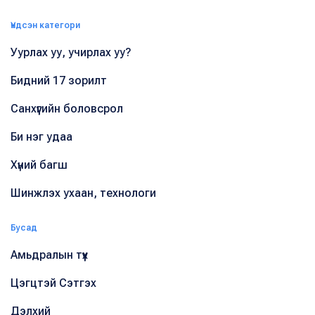
Үндсэн категори
Уурлах уу, учирлах уу?
Бидний 17 зорилт
Санхүүгийн боловсрол
Би нэг удаа
Хүний багш
Шинжлэх ухаан, технологи
Бусад
Амьдралын түүх
Цэгцтэй Сэтгэх
Дэлхий