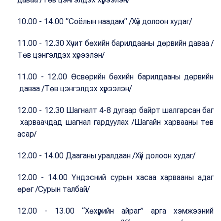
10.00 - 14.00 “Соёлын наадам” /Хүй долоон худаг/
11.00 - 12.30 Хүчит бөхийн барилдааны дөрвийн даваа /
Төв цэнгэлдэх хүрээлэн/
11.00 - 12.00 Өсвөрийн бөхийн барилдааны дөрвийн
даваа /Төв цэнгэлдэх хүрээлэн/
12.00 - 12.30 Шагналт 4-8 дугаар байрт шалгарсан баг
харваачдад шагнал гардуулах /Шагайн харвааны төв
асар/
12.00 - 14.00 Дааганы уралдаан /Хүй долоон худаг/
12.00 - 14.00 Үндэсний сурын хасаа харвааны адаг
өрөг /Сурын талбай/
12.00 - 13.00 “Хөхүүрийн айраг” арга хэмжээний