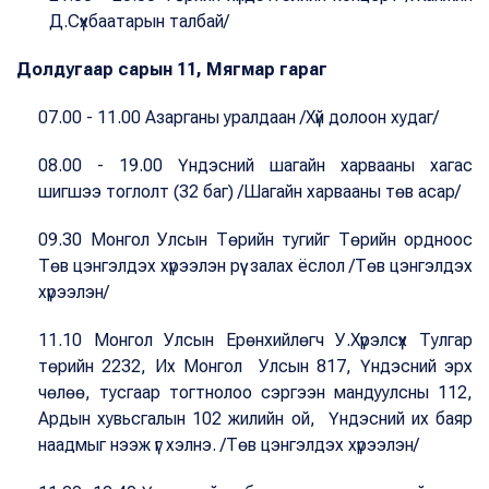
Д.Сүхбаатарын талбай/
Долдугаар сарын 11, Мягмар гараг
07.00 - 11.00 Азарганы уралдаан /Хүй долоон худаг/
08.00 - 19.00 Үндэсний шагайн харвааны хагас
шигшээ тоглолт (32 баг) /Шагайн харвааны төв асар/
09.30 Монгол Улсын Төрийн тугийг Төрийн ордноос
Төв цэнгэлдэх хүрээлэн рүү залах ёслол /Төв цэнгэлдэх
хүрээлэн/
11.10 Монгол Улсын Ерөнхийлөгч У.Хүрэлсүх Тулгар
төрийн 2232, Их Монгол Улсын 817, Үндэсний эрх
чөлөө, тусгаар тогтнолоо сэргээн мандуулсны 112,
Ардын хувьсгалын 102 жилийн ой, Үндэсний их баяр
наадмыг нээж үг хэлнэ. /Төв цэнгэлдэх хүрээлэн/