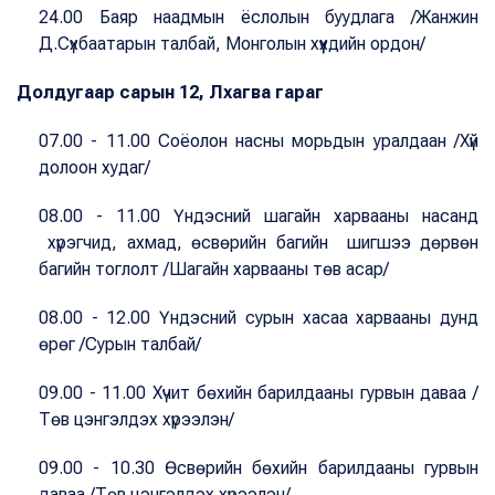
24.00 Баяр наадмын ёслолын буудлага /Жанжин
Д.Сүхбаатарын талбай, Монголын хүүхдийн ордон/
Долдугаар сарын 12, Лхагва гараг
07.00 - 11.00 Соёолон насны морьдын уралдаан /Хүй
долоон худаг/
08.00 - 11.00 Үндэсний шагайн харвааны насанд
хүрэгчид, ахмад, өсвөрийн багийн шигшээ дөрвөн
багийн тоглолт /Шагайн харвааны төв асар/
08.00 - 12.00 Үндэсний сурын хасаа харвааны дунд
өрөг /Сурын талбай/
09.00 - 11.00 Хүчит бөхийн барилдааны гурвын даваа /
Төв цэнгэлдэх хүрээлэн/
09.00 - 10.30 Өсвөрийн бөхийн барилдааны гурвын
даваа /Төв цэнгэлдэх хүрээлэн/