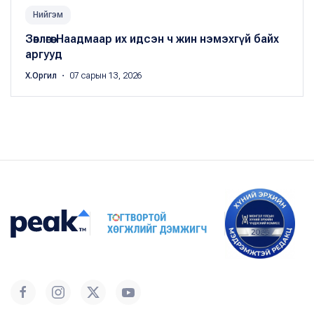
Нийгэм
Зөвлөгөө: Наадмаар их идсэн ч жин нэмэхгүй байх
аргууд
Х.Оргил
・ 07 сарын 13, 2026