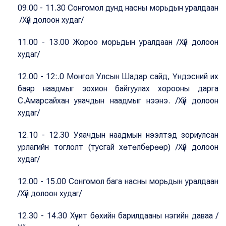
09.00 - 11.30 Сонгомол дунд насны морьдын уралдаан
/Хүй долоон худаг/
11.00 - 13.00 Жороо морьдын уралдаан /Хүй долоон
худаг/
12.00 - 12:.0 Монгол Улсын Шадар сайд, Үндэсний их
баяр наадмыг зохион байгуулах хорооны дарга
С.Амарсайхан уяачдын наадмыг нээнэ. /Хүй долоон
худаг/
12.10 - 12.30 Уяачдын наадмын нээлтэд зориулсан
урлагийн тоглолт (тусгай хөтөлбөрөөр) /Хүй долоон
худаг/
12.00 - 15.00 Сонгомол бага насны морьдын уралдаан
/Хүй долоон худаг/
12.30 - 14.30 Хүчит бөхийн барилдааны нэгийн даваа /