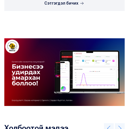
Сэтгэгдэл бичих
Холбоотой мэдээ