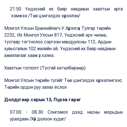
21.50 Үндэсний их баяр наадмын хаалтын арга
хэмжээ /Төв цэнгэлдэх хүрээлэн/
Монгол Улсын Ерөнхийлөгч У.Хүрэлсүх Тулгар төрийн
2232, Их Монгол Улсын 817, Үндэсний эрх чөлөө,
тусгаар тогтнолоо сэргээн мандуулсны 112, Ардын
хувьсгалын 102 жилийн ой, Үндэсний их баяр наадмын
ажиллагааг хааж үг хэлнэ.
Хаалтын тоглолт (Тусгай хөтөлбөрөөр)
Монгол Улсын төрийн тугийг Төв цэнгэлдэх хүрээлэнгээс
Төрийн ордон руу залах ёслол
Долдугаар сарын 13, Пүрэв гараг
07.00 - 08.30 Сонгомол дээд насны морьдын
уралдаан /Хүй долоон худаг/