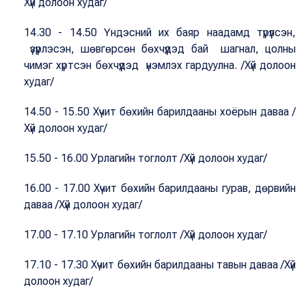
Хүй долоон худаг/
14.30 - 14.50 Үндэсний их баяр наадамд түрүүлсэн,
үзүүрлэсэн, шөвгөрсөн бөхчүүдэд бай шагнал, цолны
чимэг хүртсэн бөхчүүдэд үнэмлэх гардуулна. /Хүй долоон
худаг/
14.50 - 15.50 Хүчит бөхийн барилдааны хоёрын даваа /
Хүй долоон худаг/
15.50 - 16.00 Урлагийн тоглолт /Хүй долоон худаг/
16.00 - 17.00 Хүчит бөхийн барилдааны гурав, дөрвийн
даваа /Хүй долоон худаг/
17.00 - 17.10 Урлагийн тоглолт /Хүй долоон худаг/
17.10 - 17.30 Хүчит бөхийн барилдааны тавын даваа /Хүй
долоон худаг/