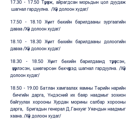
17.30 - 17.50 Түрүүлж, айрагдсан морьдын цол дуудаж
шагнал гардуулна. /Хүй долоон худаг/
17.50 - 18.10 Хүчит бөхийн барилдааны зургаагийн
даваа /Хүй долоон худаг/
18.10 - 18.30 Хүчит бөхийн барилдааны долоогийн
даваа /Хүй долоон худаг/
18.30 - 18.50 Хүчит бөхийн барилдаанд түрүүлсэн,
үзүүрлэсэн, шөвгөрсөн бөхчүүдэд шагнал гардуулна. /Хүй
долоон худаг/
18.50 - 19.00 Батлан хамгаалах яамны Төрийн нарийн
бичгийн дарга, Үндэсний их баяр наадмыг зохион
байгуулах хорооны Хурдан морины салбар хорооны
дарга, Бригадын генерал Д.Ганхуяг Уяачдын наадмыг
хаана. /Хүй долоон худаг/