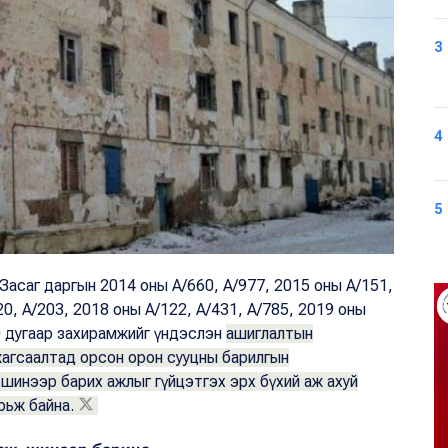
3
4
5
 Засаг даргын 2014 оны А/660, А/977, 2015 оны А/151,
20, А/203, 2018 оны А/122, А/431, А/785, 2019 оны
30 дугаар захирамжийг үндэслэн
ашиглалтын
жагсаалтад орсон орон сууцны барилгын
 шинээр барих ажлыг гүйцэтгэх эрх бүхий аж ахуй
рьж байна.