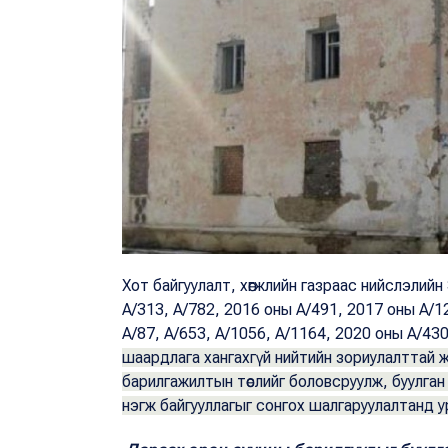
Хот байгуулалт, хөгжлийн газраас нийслэлийн
А/313, А/782, 2016 оны А/491, 2017 оны А/1
А/87, А/653, А/1056, А/1164, 2020 оны А/4
шаардлага хангахгүй нийтийн зориулалттай 
барилгажилтын төслийг боловсруулж, буулган
нэгж байгууллагыг сонгох шалгаруулалтанд у