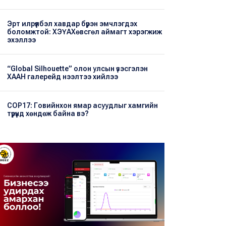
Эрт илрүүлбэл хавдар бүрэн эмчлэгдэх
боломжтой: ХЭҮА​Хөвсгөл аймагт хэрэгжиж
эхэллээ
“Global Silhouette” олон улсын үзэсгэлэн
ХААН галерейд нээлтээ хийлээ
COP17: Говийнхон ямар асуудлыг хамгийн
түрүүнд хөндөж байна вэ?