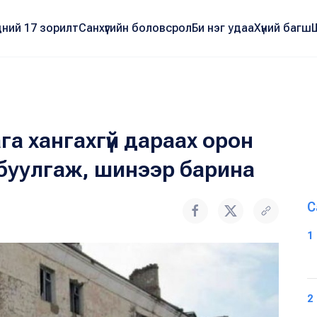
ний 17 зорилт
Санхүүгийн боловсрол
Би нэг удаа
Хүний багш
 хангахгүй дараах орон
буулгаж, шинээр барина
С
1
2