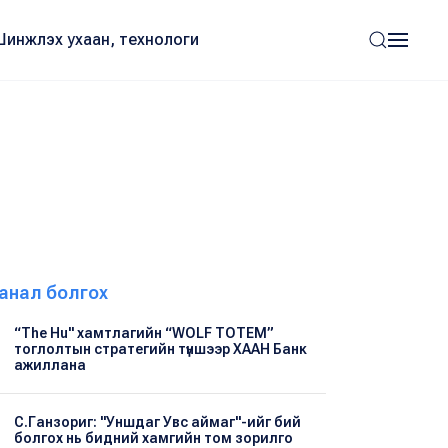
Шинжлэх ухаан, технологи
анал болгох
“The Hu" хамтлагийн “WOLF TOTEM”
тоглолтын стратегийн түншээр ХААН Банк
ажиллана
С.Ганзориг: "Уншдаг Увс аймаг"-ийг бий
болгох нь бидний хамгийн том зорилго