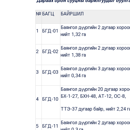
Дараах орон сууцны барилгуудыг буулг
№
БАГЦ
БАЙРШИЛ
Баянгол дүүргийн 2 дугаар хороон
1
БГД-01
нийт 1,32 га
Баянгол дүүргийн 2 дугаар хороон
2
БГД-02
нийт 1,38 га
Баянгол дүүргийн 3 дугаар хороо
3
БГД-03
нийт 0,34 га
Баянгол дүүргийн 20 дугаар хор
БХ-1-27, БХН-48, АТ-12, ОС-8,
4
БГД-10
ТТЭ-37 дугаар байр, нийт 2,24 г
Баянгол дүүргийн 2 дугаар хороо
5
БГД-11
нийт 0,3 га