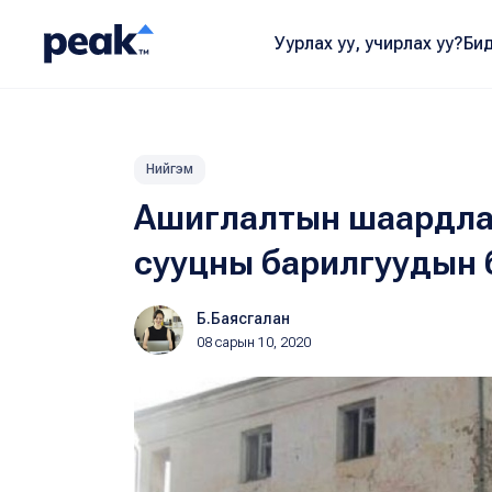
Уурлах уу, учирлах уу?
Бид
Нийгэм
Ашиглалтын шаардлага
сууцны барилгуудын 
Б.Баясгалан
08 сарын 10, 2020