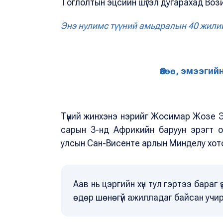
Тоглолтын эцсийн шүгэл дугарахад Воз
Энэ нулимс түүний амьдралын 40 жилий
Өвөө, эмээгий
Түүний жинхэнэ нэрийг Жосимар Жозе 
сарын 3-нд Африкийн баруун эрэгт 
улсын Сан-Висенте арлын Минделу хот
Аав нь цэргийн хүн тул гэртээ бараг
өдөр шөнөгүй ажилладаг байсан учир 