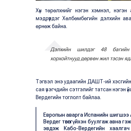
Хүн төрөлхнийг нэгэн хэмнэл, нэгэн
мэдрүүлдэг Хөлбөмбөгийн дэлхийн ав
өрнөж байна.
Дэлхийн шилдэг 48 багийн 
хорхойтнууд дөрвөн жил тэсэн яд
Тэгвэл энэ удаагийн ДАШТ-ий хэсгийн
сая үзэгчдийн сэтгэлийг татсан нэгэн үй
Вердегийн тоглолт байлаа.
Европын аварга Испанийн шигшээ 
Вердег төвөггүйхэн буулгаж авна гэ
эвдэж Кабо-Вердегийн хаалга