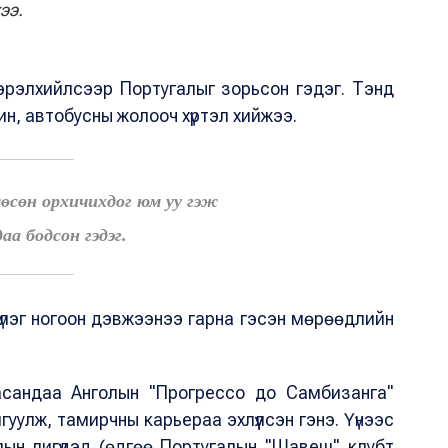
жээ.
рэлхийлсээр Португалыг зорьсон гэдэг. Тэнд
н, автобусны жолооч хүртэл хийжээ.
өсөн орхичихдог юм уу гэж
даа бодсон гэдэг.
 зүлэг ногоон дэвжээнээ гарна гэсэн мөрөөдлийн
насандаа Анголын "Прогрессо до Самбизанга"
уулж, тамирчны карьераа эхлүүлсэн гэнэ. Үүнээс
ын лигүүдэд (өдгөө Португалын "Шавеш" клубт