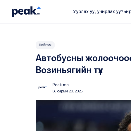
Уурлах уу, учирлах уу?
Бид
Нийгэм
Автобусны жолоочоо
Возиньягийн түүх
Peak.mn
06 сарын 20, 2026