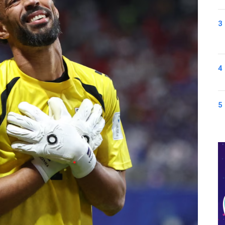
3
4
5