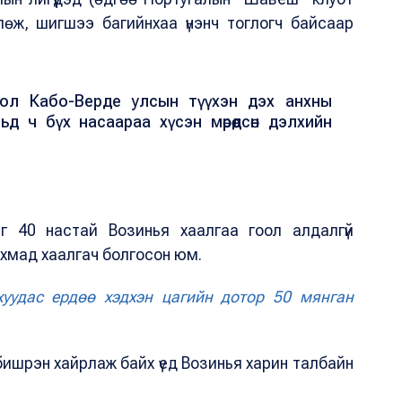
лөж, шигшээ багийнхаа үнэнч тоглогч байсаар
бол Кабо-Верде улсын түүхэн дэх анхны
д ч бүх насаараа хүсэн мөрөөдсөн дэлхийн
г 40 настай Возинья хаалгаа гоол алдалгүй
н ахмад хаалгач болгосон юм.
хуудас ердөө хэдхэн цагийн дотор 50 мянган
 бишрэн хайрлаж байх үед Возинья харин талбайн