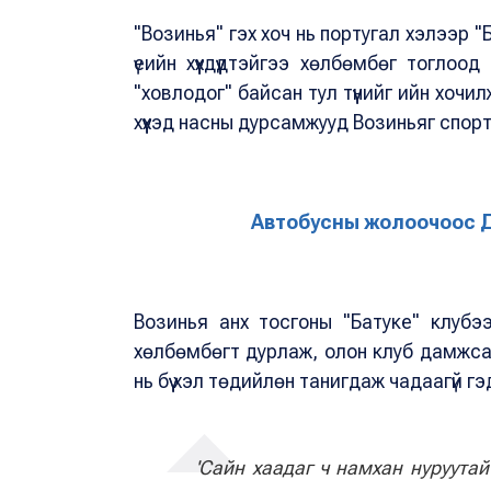
"Возинья" гэх хоч нь португал хэлээр 
үеийн хүүхдүүдтэйгээ хөлбөмбөг тогл
"ховлодог" байсан тул түүнийг ийн хоч
хүүхэд насны дурсамжууд Возиньяг спор
Автобусны жолоочоос 
Возинья анх тосгоны "Батуке" клубэ
хөлбөмбөгт дурлаж, олон клуб дамжса
нь бүү хэл төдийлөн танигдаж чадаагүй гэ
'Сайн хаадаг ч намхан нуруутай'