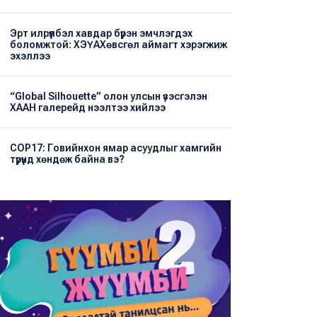
Эрт илрүүлбэл хавдар бүрэн эмчлэгдэх
боломжтой: ХЭҮА​Хөвсгөл аймагт хэрэгжиж
эхэллээ
“Global Silhouette” олон улсын үзэсгэлэн
ХААН галерейд нээлтээ хийлээ
COP17: Говийнхон ямар асуудлыг хамгийн
түрүүнд хөндөж байна вэ?