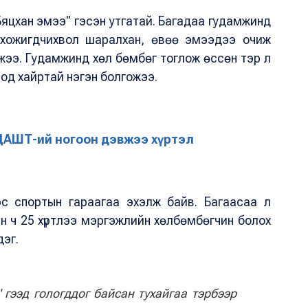
"Бяцхан эмээ" гэсэн утгатай. Багадаа гудамжинд
оод хожигдчихвол шаралхан, өвөө эмээдээ очиж
илжээ. Гудамжинд хөл бөмбөг тоглож өссөн тэр л
тод хайртай нэгэн болгожээ.
ДАШТ-ий ногоон дэвжээ хүртэл
эс спортын гараагаа эхэлж байв. Багаасаа л
н ч 25 хүртлээ мэргэжлийн хөлбөмбөгчин болох
дэг.
 гээд гологддог байсан тухайгаа тэрбээр