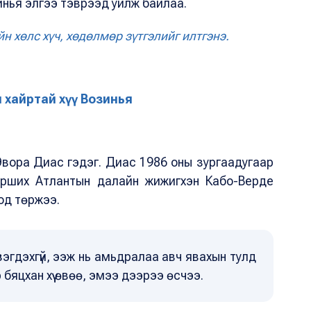
инья элгээ тэврээд уйлж байлаа.
н хөлс хүч, хөдөлмөр зүтгэлийг илтгэнэ.
н хайртай хүү Возинья
Эвора Диас гэдэг. Диас 1986 оны зургаадугаар
орших Атлантын далайн жижигхэн Кабо-Верде
од төржээ.
 үзэгдэхгүй, ээж нь амьдралаа авч явахын тулд
бяцхан хүү өвөө, эмээ дээрээ өсчээ.