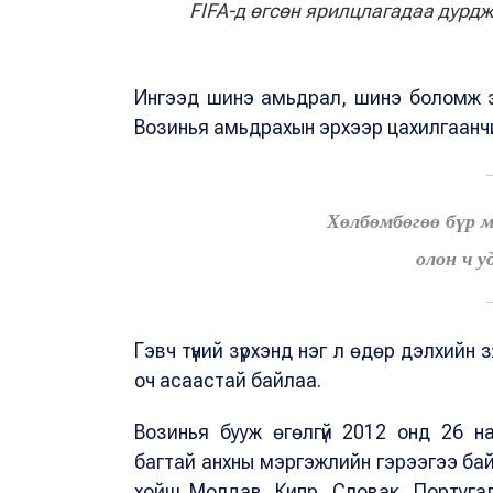
FIFA-д өгсөн ярилцлагадаа дурд
Ингээд шинэ амьдрал, шинэ боломж э
Возинья амьдрахын эрхээр цахилгаанчи
Хөлбөмбөгөө бүр м
олон ч у
Гэвч түүний зүрхэнд нэг л өдөр дэлхийн
оч асаастай байлаа.
Возинья бууж өгөлгүй 2012 онд 26 
багтай анхны мэргэжлийн гэрээгээ байг
хойш Молдав, Кипр, Словак, Португал