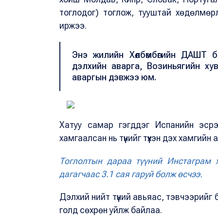
тоглодог) тоглож, тууштай хөдөлмөр
иржээ.
Энэ жилийн Хөлбөмбөгийн ДАШТ 
дэлхийн аварга, Возиньягийн хувь
аваргын дэвжээ юм.
Хатуу самар гэгддэг Испанийн эсрэ
хамгаалсан нь түүнийг түүхэн дэх хамгий
Тоглолтын дараа түүний Инстаграм 
дагагчаас 3.1 сая гаруй болж өсчээ.
Дэлхий нийт түүний авьяас, тэвчээрийг
голд сөхрөн уйлж байлаа.