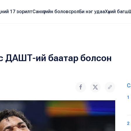
ний 17 зорилт
Санхүүгийн боловсрол
Би нэг удаа
Хүний багш
с ДАШТ-ий баатар болсон
С
1
2