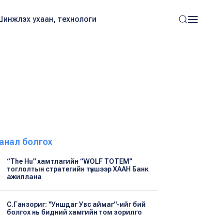
Шинжлэх ухаан, технологи
анал болгох
“The Hu" хамтлагийн “WOLF TOTEM”
тоглолтын стратегийн түншээр ХААН Банк
ажиллана
С.Ганзориг: "Уншдаг Увс аймаг"-ийг бий
болгох нь бидний хамгийн том зорилго