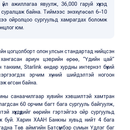
үйл ажиллагаа явуулж, 36,000 гаруй хүүхэд
 суралцаж байна. Тиймээс энэхүү төсөл 6–10
ийнхээ ойролцоо сургуульд хамрагдах боломж
онцлог юм.
ийн цогцолборт олон улсын стандартад нийцсэн
а хангасан ариун цэврийн өрөө, “Үдийн цай”
 танхим, Starlink өндөр хурдны интернэт бүхий
эргээгдэх эрчим хүчний шийдэлтэй ногоон
эж өгсөн байна.
амны санаачилгаар хувийн хэвшилтэй хамтран
лагдсан 60 орчим багт бага сургууль байгуулж,
й хүүхдүүдийг өөрийн гэртэйгээ ойр сургуульд
ьж буй. Харин ХААН Банкны хувьд нийт 4 бага
 гадна Төв аймгийн Батсүмбэр сумын Үдлэг баг