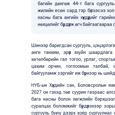
багийн дөнгөж 44-т бага сургууль 
жилийн есөн сард гэр бүлээсээ хол
насны бага ангийн хүүхдүүдийг гэр
нөхцөлийг бүрдүүлж өгч байгаагаараа 
Шинээр баригдсан сургууль, цэцэрлэг
анги танхим, эрүүл ахуйн шаардлаг
хөтөлбөрийн гал тогоо, урлаг, спортын
цахим орчин, тоглоомын талбай, с
байгууламж зэргийг иж бүрнээр нь шийд
НҮБ-ын Хүүхдийн сан, Боловсролын я
2027 он гэхэд төв суурин газраас алс
бага насны болон хөгжлийн бэрхшээлтэ
суралцах боломжийг бүрдүүлэхээр зор
сургууль буюу дээрх хоёр сургуулиас