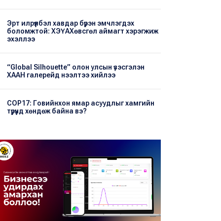
Эрт илрүүлбэл хавдар бүрэн эмчлэгдэх
боломжтой: ХЭҮА​Хөвсгөл аймагт хэрэгжиж
эхэллээ
“Global Silhouette” олон улсын үзэсгэлэн
ХААН галерейд нээлтээ хийлээ
COP17: Говийнхон ямар асуудлыг хамгийн
түрүүнд хөндөж байна вэ?