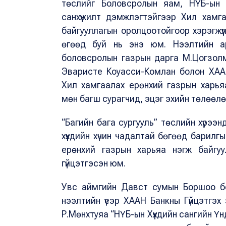
төслийг Боловсролын яам, НҮБ-ын Х
санхүүжилт дэмжлэгтэйгээр Хил хамг
байгууллагын оролцоотойгоор хэрэгжүүлж
өгөөд буй нь энэ юм. Нээлтийн а
боловсролын газрын дарга М.Цогзолма
Эваристе Коуасси-Комлан болон ХААН
Хил хамгаалах ерөнхий газрын харьяа
мөн багш сурагчид, эцэг эхийн төлөөл
“Багийн бага сургууль” төслийн хүрээн
хүүхдийн хүчин чадалтай бөгөөд барил
ерөнхий газрын харьяа нэгж байгу
гүйцэтгэсэн юм.
Увс аймгийн Давст сумын Боршоо бо
нээлтийн үеэр ХААН Банкны Гүйцэтгэх 
Р.Мөнхтуяа “НҮБ-ын Хүүхдийн сангийн Ү