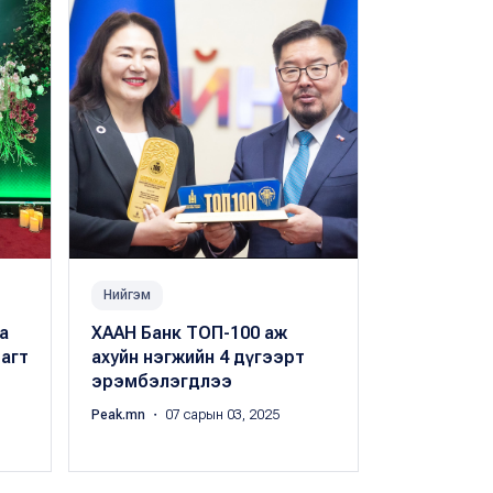
Нийгэм
Нийгэм
а
ХААН Банк ТОП-100 аж
“Hackaton 2
агт
ахуйн нэгжийн 4 дүгээрт
Digi Pay” 
эрэмбэлэгдлээ
ялагчид 20 
хүртлээ
Peak.mn
・ 07 сарын 03, 2025
Peak.mn
・ 10 