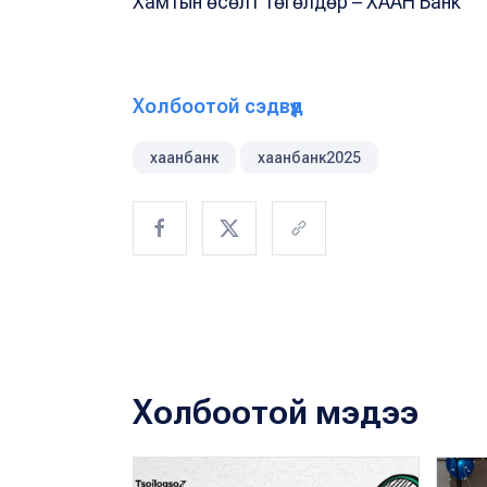
Хамтын өсөлт төгөлдөр – ХААН Банк
Холбоотой сэдвүүд
хаанбанк
хаанбанк2025
Холбоотой мэдээ