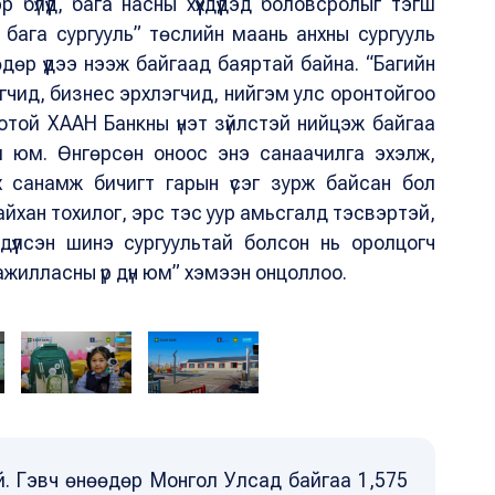
бүлүүд, бага насны хүүхдүүдэд боловсролыг тэгш
н бага сургууль” төслийн маань анхны сургууль
нөөдөр үүдээ нээж байгаад баяртай байна. “Багийн
гчид, бизнес эрхлэгчид, нийгэм улс оронтойгоо
той ХААН Банкны үнэт зүйлстэй нийцэж байгаа
л юм. Өнгөрсөн оноос энэ санаачилга эхэлж,
 санамж бичигт гарын үсэг зурж байсан бол
йхан тохилог, эрс тэс уур амьсгалд тэсвэртэй,
үрдүүлсэн шинэ сургуультай болсон нь оролцогч
ажилласны үр дүн юм” хэмээн онцоллоо.
эй. Гэвч өнөөдөр Монгол Улсад байгаа 1,575