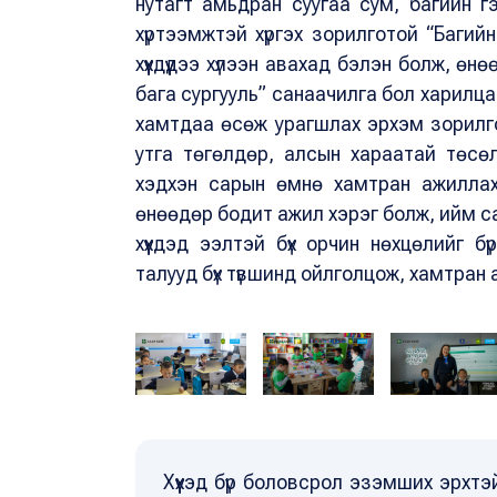
нутагт амьдран суугаа сум, багийн гэр 
хүртээмжтэй хүргэх зорилготой “Багий
хүүхдүүдээ хүлээн авахад бэлэн болж, ө
бага сургууль” санаачилга бол харилца
хамтдаа өсөж урагшлах эрхэм зорилго
утга төгөлдөр, алсын хараатай төсө
хэдхэн сарын өмнө хамтран ажиллах
өнөөдөр бодит ажил хэрэг болж, ийм са
хүүхдэд ээлтэй бүх орчин нөхцөлийг б
талууд бүх түвшинд ойлголцож, хамтран 
Хүүхэд бүр боловсрол эзэмших эрхт