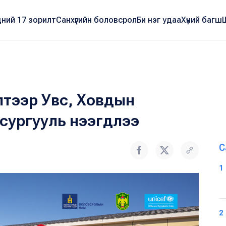
ний 17 зорилт
Санхүүгийн боловсрол
Би нэг удаа
Хүний багш
лтээр Увс, Ховдын
 сургууль нээгдлээ
С
1
2