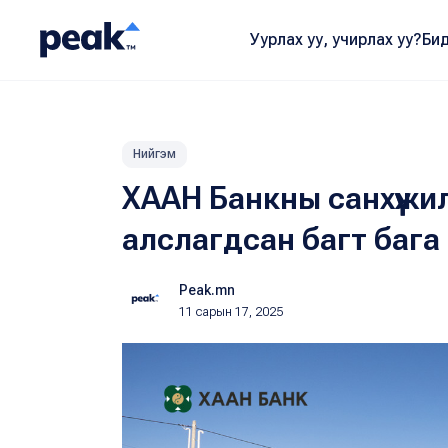
Уурлах уу, учирлах уу?
Бид
Нийгэм
ХААН Банкны санхүүжи
алслагдсан багт бага
Peak.mn
11 сарын 17, 2025