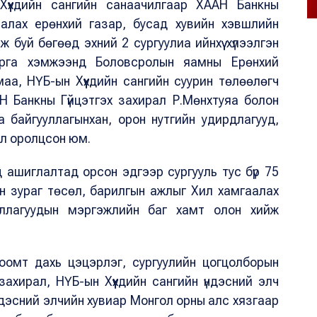
үүхдийн сангийн санаачилгаар ХААН Банкны
аалах ерөнхий газар, бусад хувийн хэвшлийн
 буй бөгөөд эхний 2 сургуулиа ийнхүү хүлээлгэн
рга хэмжээнд Боловсролын яамны Ерөнхий
а, НҮБ-ын Хүүхдийн сангийн суурин төлөөлөгч
 Банкны Гүйцэтгэх захирал Р.Мөнхтуяа болон
 байгууллагынхан, орон нутгийн удирдлагууд,
өл оролцсон юм.
д ашиглалтад орсон эдгээр сургууль тус бүр 75
гын зураг төсөл, барилгын ажлыг Хил хамгаалах
уллагуудын мэргэжлийн баг хамт олон хийж
омт дахь цэцэрлэг, сургуулийн цогцолборын
захирал, НҮБ-ын Хүүхдийн сангийн үндэсний элч
ндэсний элчийн хувиар Монгол орны алс хязгаар