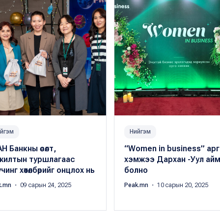
йгэм
Нийгэм
Н Банкны өсөлт,
“Women in business” арг
жилтын туршлагаас
хэмжээ Дархан -Уул айм
чинг хөтөлбөрийг онцлох нь
болно
k.mn
・ 09 сарын 24, 2025
Peak.mn
・ 10 сарын 20, 2025