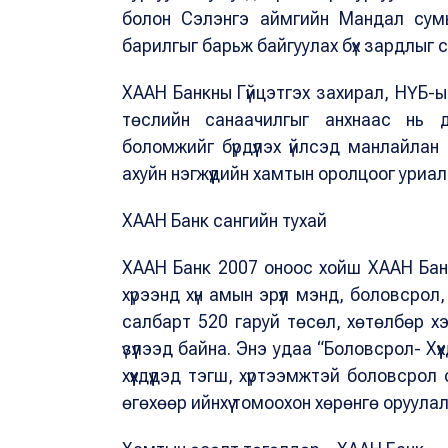
болон Сэлэнгэ аймгийн Мандал сумы
барилгыг барьж байгуулах бүх зардлыг сан
ХААН Банкны Гүйцэтгэх захирал, НҮБ-ын 
төслийн санаачилгыг анхнаас нь д
боломжийг бүрдүүлэх үйлсэд манлайла
ахуйн нэгжүүдийн хамтын оролцоог уриа
ХААН Банк сангийн тухай
ХААН Банк 2007 оноос хойш ХААН Бан
хүрээнд хүн амын эрүүл мэнд, боловсрол
салбарт 520 гаруй төсөл, хөтөлбөр хэр
үзүүлээд байна. Энэ удаа “Боловсрол- Хү
хүүхдүүдэд тэгш, хүртээмжтэй боловсрол
өгөхөөр ийнхүү томоохон хөрөнгө оруула