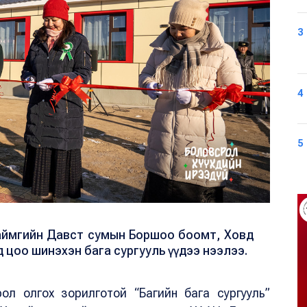
3
4
5
 аймгийн Давст сумын Боршоо боомт, Ховд
 цоо шинэхэн бага сургууль үүдээ нээлээ.
срол олгох зорилготой “Багийн бага сургууль”