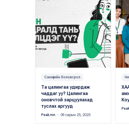
Санхүүгийн боловсрол
Ни
Та цалингаа удирдаж
ХАА
чаддаг уу? Цалингаа
ам
оновчтой зарцуулахад
Коу
туслах аргууд
Pea
Peak.mn
・ 09 сарын 25, 2025