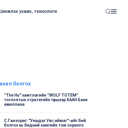
Шинжлэх ухаан, технологи
анал болгох
“The Hu" хамтлагийн “WOLF TOTEM”
тоглолтын стратегийн түншээр ХААН Банк
ажиллана
С.Ганзориг: "Уншдаг Увс аймаг"-ийг бий
болгох нь бидний хамгийн том зорилго