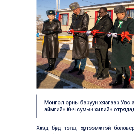
Монгол орны баруун хязгаар Увс
аймгийн Үенч сумын хилийн отрядад
Хүүхэд бүрд тэгш, хүртээмжтэй болов