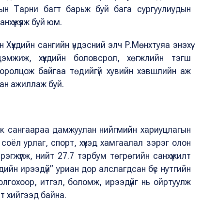
н Тарни багт барьж буй бага сургуулиудын
хүүжүүлж буй юм.
Хүүхдийн сангийн үндэсний элч Р.Мөнхтуяа энэхүү
эмжиж, хүүхдийн боловсрол, хөгжлийн тэгш
н оролцож байгаа төдийгүй хувийн хэвшлийн аж
лан ажиллаж буй.
к сангаараа дамжуулан нийгмийн хариуцлагын
, соёл урлаг, спорт, хүүхэд хамгаалал зэрэг олон
эгжүүлж, нийт 27.7 тэрбум төгрөгийн санхүүжилт
үхдийн ирээдүй” уриан дор алслагдсан бүс нутгийн
 олгохоор, итгэл, боломж, ирээдүйг нь ойртуулж
лт хийгээд байна.