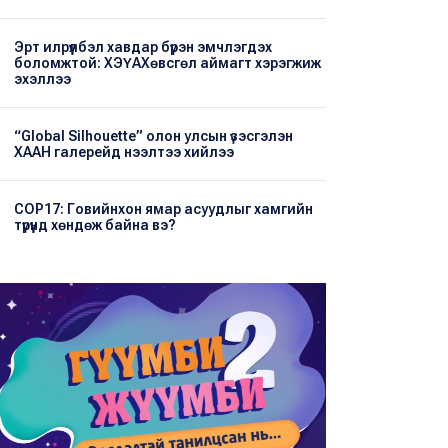
Эрт илрүүлбэл хавдар бүрэн эмчлэгдэх
боломжтой: ХЭҮА​Хөвсгөл аймагт хэрэгжиж
эхэллээ
“Global Silhouette” олон улсын үзэсгэлэн
ХААН галерейд нээлтээ хийлээ
COP17: Говийнхон ямар асуудлыг хамгийн
түрүүнд хөндөж байна вэ?