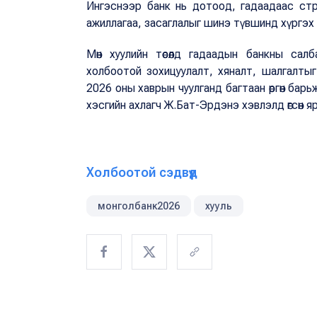
Ингэснээр банк нь дотоод, гадаадаас страт
ажиллагаа, засаглалыг шинэ түвшинд хүргэх
Мөн хуулийн төсөлд гадаадын банкны сал
холбоотой зохицуулалт, хяналт, шалгалтыг
2026 оны хаврын чуулганд багтаан өргөн барь
хэсгийн ахлагч Ж.Бат-Эрдэнэ хэвлэлд өгсөн
Холбоотой сэдвүүд
монголбанк2026
хууль