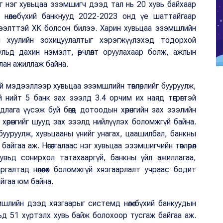
йг нэг хувьцаа эзэмшигч дээд тал нь 20 хувь байхаар
 нөлөө бүхий банкнууд 2022-2023 онд үе шаттайгаар
 нээлттэй ХК болсон билээ. Харин хувьцаа эзэмшлийн
ай хуулийн зохицуулалтыг хэрэгжүүлэхэд тодорхой
ульд дахин нэмэлт, өөрчлөлт оруулахаар болж, ажлын
лан ажиллаж байна.
й мэдээллээр хувьцаа эзэмшлийн төвлөрлийг бууруулж,
й нийт 5 банк зах зээлд 3.4 орчим их наяд төгрөгтэй
ага үүсэж буй бөгөөд дотоодын хөрөнгийн зах зээлийн
 хөрөнгийг шууд зах зээлд нийлүүлэх боломжгүй байна.
г бууруулж, хувьцааны үнийг унагах, цаашилбал, банкны
 байгаа аж. Нөгөө талаас нэг хувьцаа эзэмшигчийн төвлөрөл
 хувьд сонирхол татахааргүй, банкны үйл ажиллагаа,
алтад нөлөөлөх боломжгүй хязгаарлалт учраас бодит
йгаа юм байна.
эмшлийн дээд хязгаарыг системд нөлөө бүхий банкуудын
ьд 51 хүртэлх хувь байж болохоор тусгаж байгаа аж.