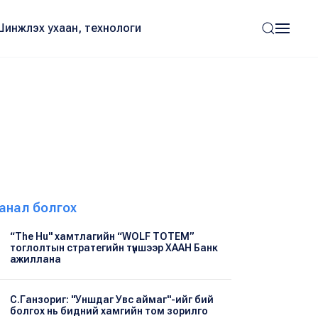
Шинжлэх ухаан, технологи
анал болгох
“The Hu" хамтлагийн “WOLF TOTEM”
тоглолтын стратегийн түншээр ХААН Банк
ажиллана
С.Ганзориг: "Уншдаг Увс аймаг"-ийг бий
болгох нь бидний хамгийн том зорилго