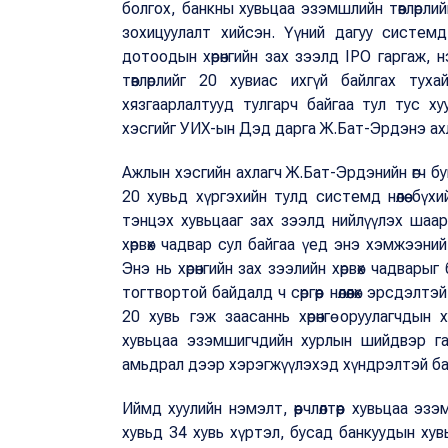
болгох, банкны хувьцаа эзэмшлийн төвлөрли
зохицуулалт хийсэн. Үүний дагуу системд
дотоодын хөрөнгийн зах зээлд IPO гаргаж,
төвлөрлийг 20 хувиас ихгүй байлгах тух
хязгаарлалтууд тулгарч байгаа тул тус ху
хэсгийг УИХ-ын Дэд дарга Ж.Бат-Эрдэнэ ах
Ажлын хэсгийн ахлагч Ж.Бат-Эрдэнийн өгч бу
20 хувьд хүргэхийн тулд системд нөлөө бүхи
тэнцэх хувьцааг зах зээлд нийлүүлэх шаардл
хөрвөх чадвар сул байгаа үед энэ хэмжээний
Энэ нь хөрөнгийн зах зээлийн хөрвөх чадвары
тогтвортой байдалд ч сөргөөр нөлөөлөх эрсдэлтэй
20 хувь гэж заасаннь хөрөнгө оруулагчдын
хувьцаа эзэмшигчдийн хурлын шийдвэр гарг
амьдрал дээр хэрэгжүүлэхэд хүндрэлтэй ба
Иймд хуулийн нэмэлт, өөрчлөлтөөр хувьцаа эз
хувьд 34 хувь хүртэл, бусад банкуудын хув