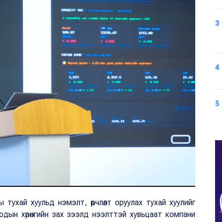
3
4
5
ухай хуульд нэмэлт, өөрчлөлт оруулах тухай хуулийг
оодын хөрөнгийн зах зээлд нээлттэй хувьцаат компани