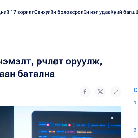
ний 17 зорилт
Санхүүгийн боловсрол
Би нэг удаа
Хүний багш
эмэлт, өөрчлөлт оруулж,
аан батална
С
1
2