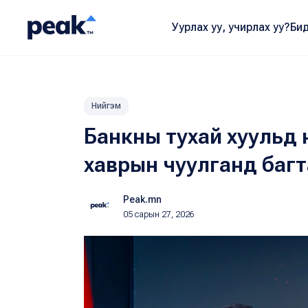
Уурлах уу, учирлах уу?
Бид
Нийгэм
Банкны тухай хуульд н
хаврын чуулганд багт
Peak.mn
05 сарын 27, 2026