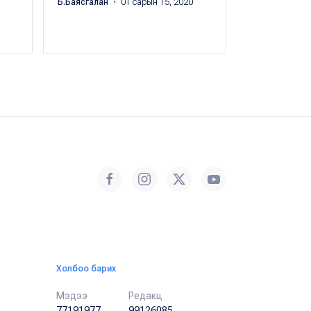
Б.Баясгалан
・ 01 сарын 15, 2020
Б.Баясгалан
・
Холбоо барих
Мэдээ
Редакц
77191977
99126085