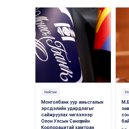
Нийгэм
Ул
Монголбанк уур амьсгалын
М.Б
эрсдэлийн удирдлагыг
зөв
сайжруулах чиглэлээр
сон
Олон Улсын Санхүүгийн
ба
Корпорацитай хамтран