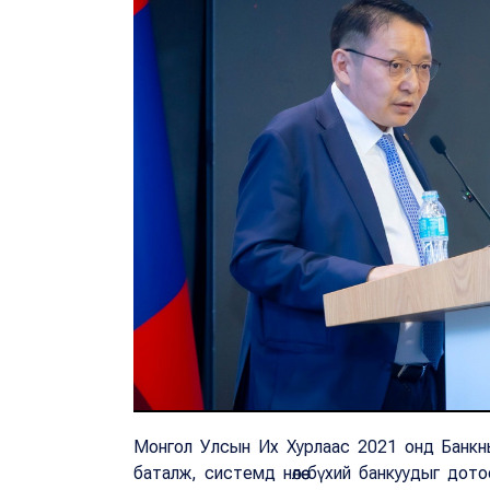
Монгол Улсын Их Хурлаас 2021 онд Банкны т
баталж, системд нөлөө бүхий банкуудыг дот