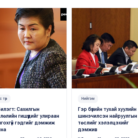
с төр
Нийгэм
илэгт: Сахилгын
Гэр бүлийн тухай хуулийн
лөлийн гишүүдийг улираан
шинэчилсэн найруулгын
гохгүй гэдгийг дэмжиж
төслийг хэлэлцэхийг
йна
дэмжив