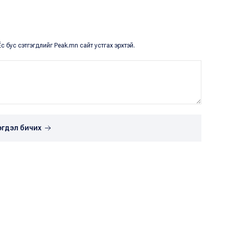
с бус сэтгэгдлийг Peak.mn сайт устгах эрхтэй.
эгдэл бичих