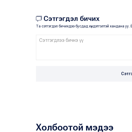
Сэтгэгдэл бичих
Та сэтгэгдэл бичихдээ бусдад хүндэтгэлтэй хандана уу. Ё
Сэтг
Холбоотой мэдээ