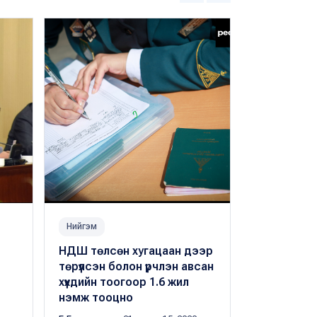
Нийгэм
Нийгэм
НДШ төлсөн хугацаан дээр
Хуулийн ши
төрүүлсэн болон үрчлэн авсан
Тэтгэврий
хүүхдийн тоогоор 1.6 жил
жилийн ду
нэмж тооцно
тогтооно