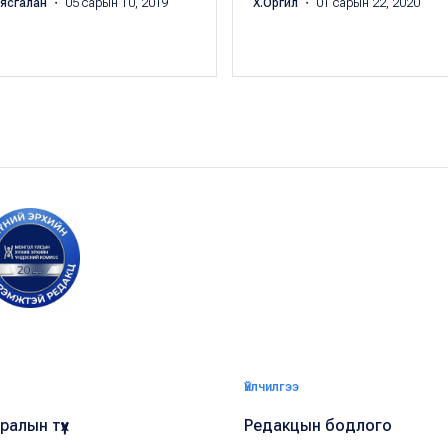
аясгалан
・ 05 сарын 10, 2019
Х.Оргил
・ 01 сарын 22, 2020
Үйлчилгээ
алын түүх
Редакцын бодлого