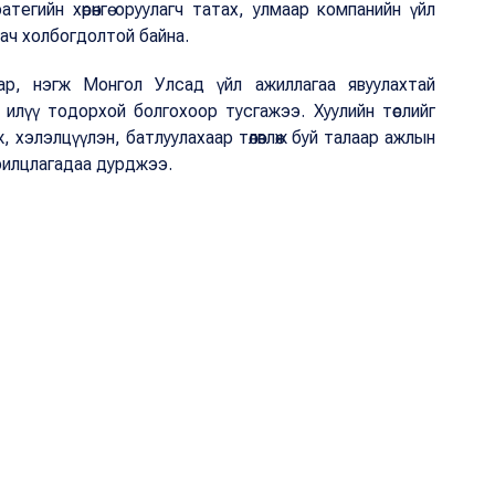
егийн хөрөнгө оруулагч татах, улмаар компанийн үйл
 ач холбогдолтой байна.
бар, нэгж Монгол Улсад үйл ажиллагаа явуулахтай
 илүү тодорхой болгохоор тусгажээ. Хуулийн төслийг
ж, хэлэлцүүлэн, батлуулахаар төлөвлөж буй талаар ажлын
 ярилцлагадаа дурджээ.