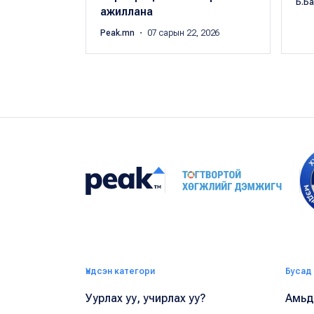
Б.Б
ажиллана
Peak.mn
・ 07 сарын 22, 2026
Үндсэн категори
Бусад
Уурлах уу, учирлах уу?
Амьдр