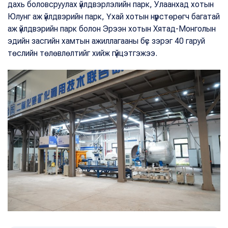
дахь боловсруулах үйлдвэрлэлийн парк, Улаанхад хотын
Юлунг аж үйлдвэрийн парк, Үхай хотын нүүрстөрөгч багатай
аж үйлдвэрийн парк болон Эрээн хотын Хятад-Монголын
эдийн засгийн хамтын ажиллагааны бүс зэрэг 40 гаруй
төслийн төлөвлөлтийг хийж гүйцэтгэжээ.