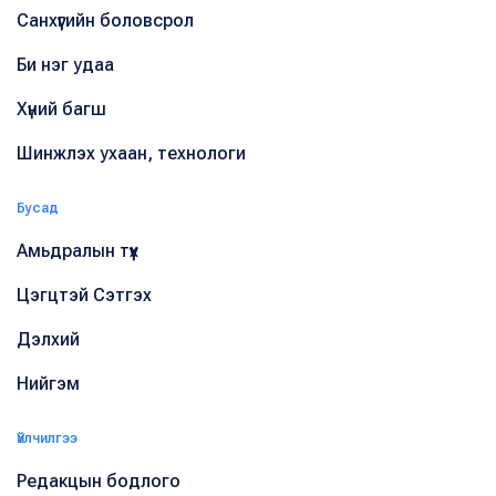
Санхүүгийн боловсрол
Би нэг удаа
Хүний багш
Шинжлэх ухаан, технологи
Бусад
Амьдралын түүх
Цэгцтэй Сэтгэх
Дэлхий
Нийгэм
Үйлчилгээ
Редакцын бодлого