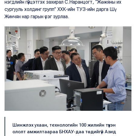
нэгдлийн гүйцэтгэх захирал С.Наранцогт, “Жөжяны их
сургууль холдинг групп” ХХК-ийн ТУЗ-ийн дарга Шү
Жинчян нар гарын үсэг зурлаа.
Шинжлэх ухаан, технологийн 100 жилийн түүхэн
ололт амжилтаараа БНХАУ-даа төдийгүй Азид