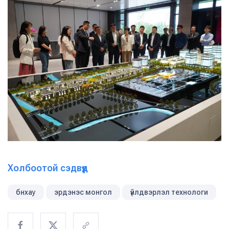
Холбоотой сэдвүүд
бнхау
эрдэнэс монгол
үйлдвэрлэл технологи