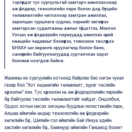
тэргүүлдэг тус сургуультай хамтарч ажилласнаар
аж үйлдвэр, технологийн парк болон дэд бүтцийн
төлөвлөлтийн чиглэлээр хамтран ажиллах,
харилцан туршлага судлах, паркийг хөгжүүлэх
хамтарсан судалгааны ажлыг гүйцэтгэх, Монгол
Улсын аж үйлдвэрийн паркуудад ажиллах хүний
нөөцийн чадавхыг бэхжүүлэх, томоохон төслүүдээ
БНХАУ-ын хөрөнгө оруулагчид болон банк,
санхүүгийн байгууллагуудад сурталчлах зэрэг
боломж нээгдэж байна.
Жөжяны их сургуулийн хотхонд байрлах бас нэгэн чухал
газар бол “Хот хөдөөгийн төлөвлөлт, зураг төслийн
хүрээлэн” юм. Тус хүрээлэн нь аж үйлдвэрлэлийн паркийн
бүс байгуулах төслийн төлөвлөлтийг хийдэг. Онцолбол,
Ордос хотын нисэх онгоцны буудлын логистикийн парк,
Алшаа аймгийн өндөр технологийн аж үйлдвэрийн
хөгжлийн бүс, Шилийн гол аймгийн Бай Инхуа эдийн
засгийн хөгжлийн бүс, Баяннуур аймгийн Ганцмод боомт