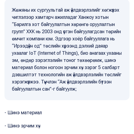
Жөжяны их сургуультай аж үйлдвэрлэлийг хөгжүүлэх
чиглэлээр хамтарч ажилладаг Ханжоу хотын
“Барилга хот байгуулалтын хөрөнгө оруулалтын
групп” ХХК нь 2003 онд үүсгэн байгуулагдсан төрийн
өмчит компани юм. Эдгээр хоёр байгууллага нь
“Ирээдүйн од” төслийн хүрээнд дэлхий даяар
ухаалаг IoT (Internet of Things), био анагаах ухааны
эм, өндөр зэрэглэлийн тоног төхөөрөмж, шинэ
материал болон ногоон эрчим хүч зэрэг 5 салбарт
дэвшилтэт технологийн аж үйлдвэрлэлийн төслийг
хэрэгжүүлжээ. Түүнчлэн “Аж үйлдвэрлэлийн бүтээн
байгуулалтын сан”-г байгуулж;
- Шинэ материал
- Шинэ эрчим хүч