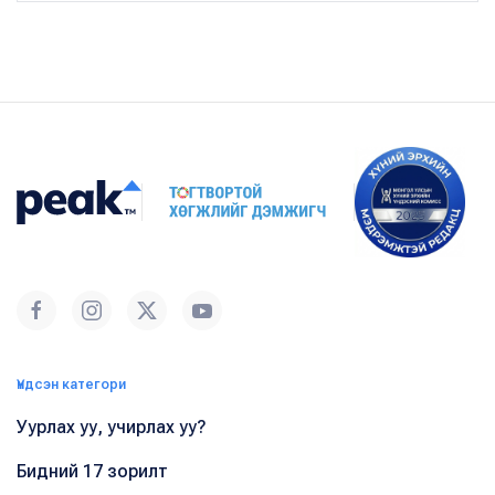
Үндсэн категори
Уурлах уу, учирлах уу?
Бидний 17 зорилт