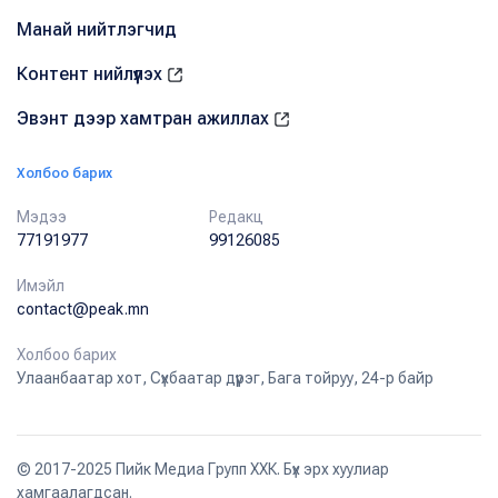
Манай нийтлэгчид
Контент нийлүүлэх
Эвэнт дээр хамтран ажиллах
Холбоо барих
Мэдээ
Редакц
77191977
99126085
Имэйл
contact@peak.mn
Холбоо барих
Улаанбаатар хот, Сүхбаатар дүүрэг, Бага тойруу, 24-р байр
© 2017-2025 Пийк Медиа Групп ХХК. Бүх эрх хуулиар
хамгаалагдсан.