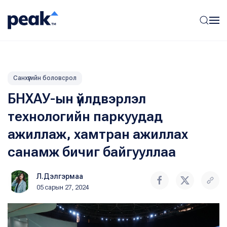
Санхүүгийн боловсрол
БНХАУ-ын үйлдвэрлэл
технологийн паркуудад
ажиллаж, хамтран ажиллах
санамж бичиг байгууллаа
Л.Дэлгэрмаа
05 сарын 27, 2024