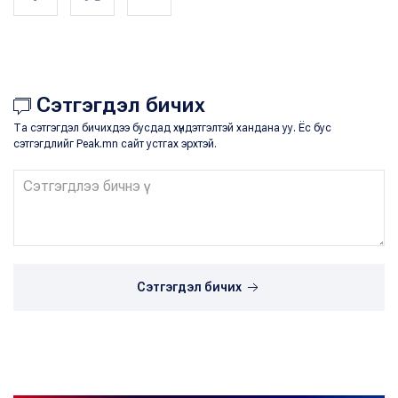
Сэтгэгдэл бичих
Та сэтгэгдэл бичихдээ бусдад хүндэтгэлтэй хандана уу. Ёс бус
сэтгэгдлийг Peak.mn сайт устгах эрхтэй.
Сэтгэгдэл бичих