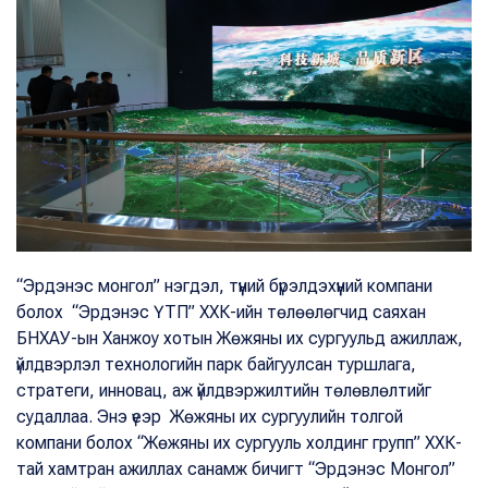
“Эрдэнэс монгол” нэгдэл, түүний бүрэлдэхүүний компани
болох “Эрдэнэс ҮТП” ХХК-ийн төлөөлөгчид саяхан
БНХАУ-ын Ханжоу хотын Жөжяны их сургуульд ажиллаж,
үйлдвэрлэл технологийн парк байгуулсан туршлага,
стратеги, инновац, аж үйлдвэржилтийн төлөвлөлтийг
судаллаа. Энэ үеэр Жөжяны их сургуулийн толгой
компани болох “Жөжяны их сургууль холдинг групп” ХХК-
тай хамтран ажиллах санамж бичигт “Эрдэнэс Монгол”