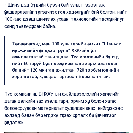
- Шинэ дэд бүтцийн бүтээн байгуулалт зэрэг аж
үйлдвэрлэлийг түргэвчлэх гол хөдөлгүүрийг бий болгон, нийт
100-аас дээш шинжлэх ухаан, технологийн төслүүдийг уг
санд төвлөрүүлсэн байна.
Төлөөлөгчид мөн 100 хувь төрийн өмчит “Шаньси
нүүрс-химийн үйлдвэр групп” ХХК-ийн үйл
ажиллагаатай танилцлаа. Тус компанийн бүтцэд
нийт 60 гаруй бүрэлдэхүүн компани харьяалагддаг
ба нийт 120 мянган ажилтан, 720 тэрбум юанийн
хөрөнгөтэй, хувьцаа гаргасан 5 компанитай.
Тус компани нь БНХАУ-ын аж үйлдвэрлэлийн хөгжлийг
даган дэлхийн зах зээлд гарч, эрчим хүч болон хагас
боловсруулсан материалыг худалдан авах, нийлүүлэхээс
эхлээд бэлэн бүтээгдэхүүн түгээх хүртэлх бүх үйлчилгээг
үзүүлдэг аж.