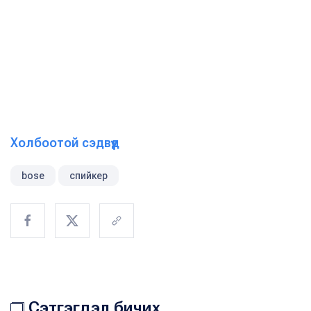
Холбоотой сэдвүүд
bose
спийкер
Сэтгэгдэл бичих