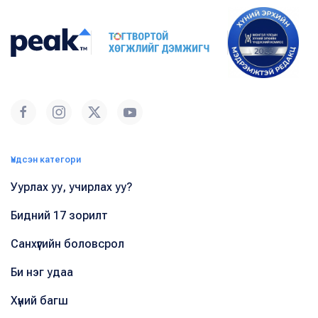
Үндсэн категори
Уурлах уу, учирлах уу?
Бидний 17 зорилт
Санхүүгийн боловсрол
Би нэг удаа
Хүний багш