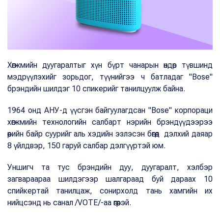
Хөгжмийн дуугаралтыг хүн бүрт чанарын өндөр түвшинд
мэдрүүлэхийг зорьдог, түүнийгээ ч батладаг "Bose"
брэндийн шилдэг 10 спикерийг танилцуулж байна.
1964 онд АНУ-д үүсгэн байгуулагдсан "Bose" корпораци
хөгжмийн технологийн салбарт нэрийн брэндүүдээрээ
өөрийн байр суурийг аль хэдийн эзлэсэн бөгөөд дэлхий даяар
8 үйлдвэр, 150 гаруй салбар дэлгүүртэй юм.
Уншигч та тус брэндийн дуу, дуугаралт, хэлбэр
загвараараа шилдэгээр шалгараад буй дараах 10
спийкертай танилцаж, сонирхолд тань хамгийн их
нийцсэнд нь санал /VOTE/-аа өгөөрэй.