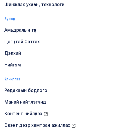
Шинжлэх ухаан, технологи
Бусад
Амьдралын түүх
Цэгцтэй Сэтгэх
Дэлхий
Нийгэм
Үйлчилгээ
Редакцын бодлого
Манай нийтлэгчид
Контент нийлүүлэх
Эвэнт дээр хамтран ажиллах