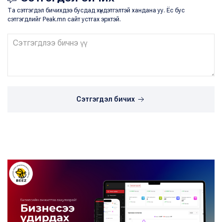
Та сэтгэгдэл бичихдээ бусдад хүндэтгэлтэй хандана уу. Ёс бус
сэтгэгдлийг Peak.mn сайт устгах эрхтэй.
Сэтгэгдэл бичих