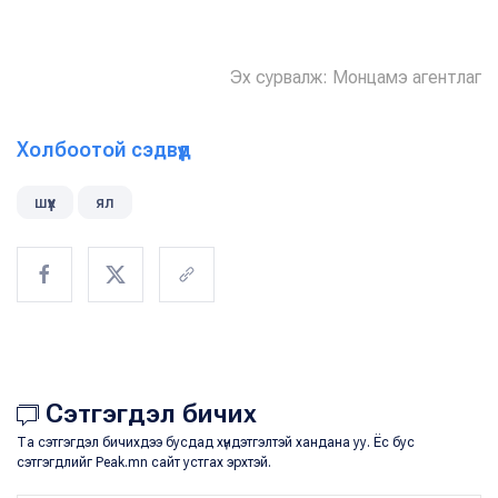
Эх сурвалж: Монцамэ агентлаг
Холбоотой сэдвүүд
шүүх
ял
Сэтгэгдэл бичих
Та сэтгэгдэл бичихдээ бусдад хүндэтгэлтэй хандана уу. Ёс бус
сэтгэгдлийг Peak.mn сайт устгах эрхтэй.