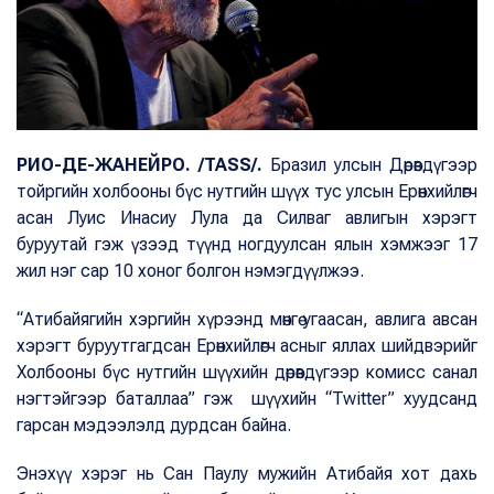
РИО-ДЕ-ЖАНЕЙРО. /TASS/.
Бразил улсын Дөрөвдүгээр
тойргийн холбооны бүс нутгийн шүүх тус улсын Ерөнхийлөгч
асан Луис Инасиу Лула да Силваг авлигын хэрэгт
буруутай гэж үзээд түүнд ногдуулсан ялын хэмжээг 17
жил нэг сар 10 хоног болгон нэмэгдүүлжээ.
“Атибайягийн хэргийн хүрээнд мөнгө угаасан, авлига авсан
хэрэгт буруутгагдсан Ерөнхийлөгч асныг яллах шийдвэрийг
Холбооны бүс нутгийн шүүхийн дөрөвдүгээр комисс санал
нэгтэйгээр баталлаа” гэж шүүхийн “Twitter” хуудсанд
гарсан мэдээлэлд дурдсан байна.
Энэхүү хэрэг нь Сан Паулу мужийн Атибайя хот дахь