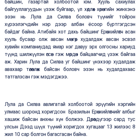
байшин, газартай холбоотой юм. Хууль сахиулах
байгууллагуудын үзэж буйгаар, үл хөдлөх хөрөнгийн жинхэнэ
эзэн нь Лула да Силва боловч түүнийг тойрон
хүрээлэгчдийн нэр дээр албан ёсоор бүртгэгдсэн
байдаг байна. Атибайя хот дахь байшинг Ерөнхийлөгч асан
хууль бусаар олж авсан мөнгөөр худалдаж авсан эсвэл
хувийн компаниудад ямар нэг давуу эрх олгосны хариуд
түүнд шилжүүлэн өгсөн гэж мөрдөн байцаагчид үзэж байгаа
аж. Харин Лула да Силва уг байшинг үнэхээр худалдаж
авахаар төлөвлөж байсан боловч эзэн нь худалдахаас
татгалзсан гэж мэдэгджээ.
Лула да Силва авлигатай холбоотой эрүүгийн хэргийн
улмаас шоронд хоригдсон Бразилын Ерөнхийлөгчийг албыг
хашиж байсан анхны хүн болжээ. Дөрөвдүгээр сард тус
улсын Дээд шүүх түүний хоригдох хугацааг 13 жилээс 8
жил 10 сар болгон багасгасан байна.