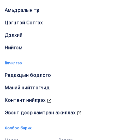
Амьдралын түүх
Цэгцтэй Сэтгэх
Дэлхий
Нийгэм
Үйлчилгээ
Редакцын бодлого
Манай нийтлэгчид
Контент нийлүүлэх
Эвэнт дээр хамтран ажиллах
Холбоо барих