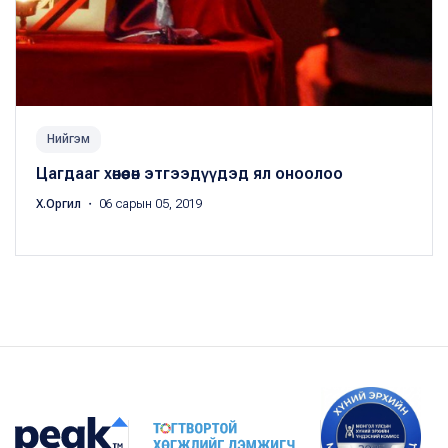
Нийгэм
Цагдааг хөнөөсөн этгээдүүдэд ял оноолоо
Х.Оргил
・ 06 сарын 05, 2019