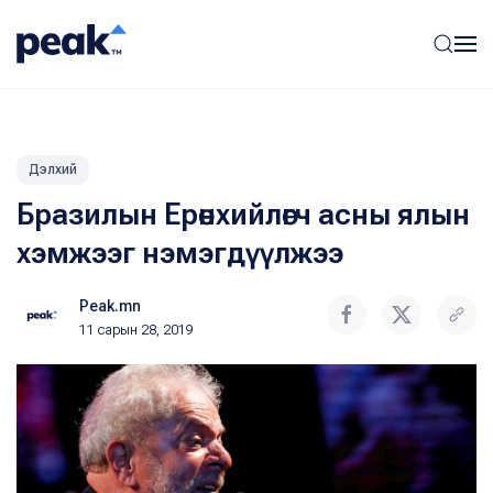
Дэлхий
Бразилын Ерөнхийлөгч асны ялын
хэмжээг нэмэгдүүлжээ
Peak.mn
11 сарын 28, 2019