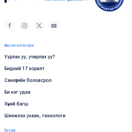
Үндсэн категори
Уурлах уу, учирлах уу?
Бидний 17 зорилт
Санхүүгийн боловсрол
Би нэг удаа
Хүний багш
Шинжлэх ухаан, технологи
Бусад