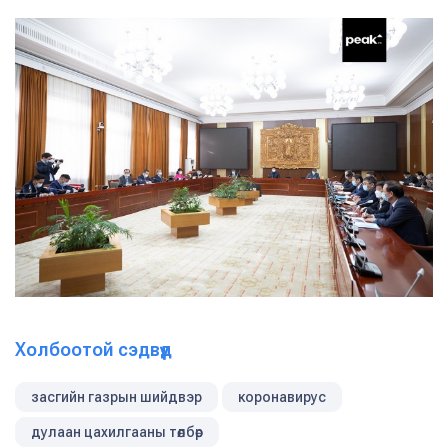
Холбоотой сэдвүүд
засгийн газрын шийдвэр
коронавирус
дулаан цахилгааны төлбөр