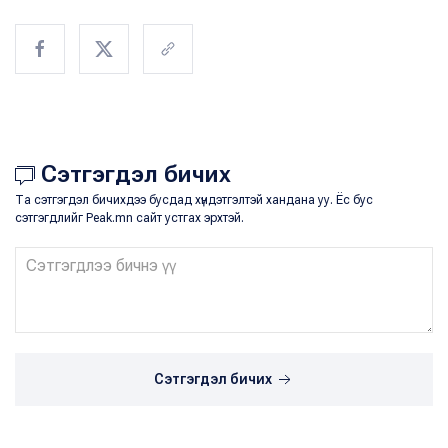
Сэтгэгдэл бичих
Та сэтгэгдэл бичихдээ бусдад хүндэтгэлтэй хандана уу. Ёс бус
сэтгэгдлийг Peak.mn сайт устгах эрхтэй.
Сэтгэгдэл бичих