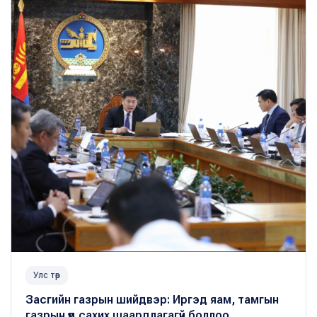
Улс төр
Засгийн газрын шийдвэр: Иргэд яам, тамгын
газрын үүд сахих шаардлагагүй боллоо