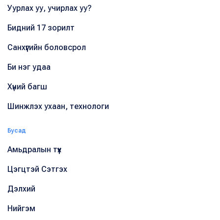
Уурлах уу, учирлах уу?
Бидний 17 зорилт
Санхүүгийн боловсрол
Би нэг удаа
Хүний багш
Шинжлэх ухаан, технологи
Бусад
Амьдралын түүх
Цэгцтэй Сэтгэх
Дэлхий
Нийгэм