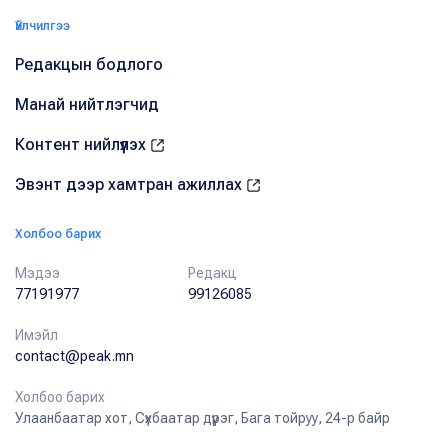
Үйлчилгээ
Редакцын бодлого
Манай нийтлэгчид
Контент нийлүүлэх
Эвэнт дээр хамтран ажиллах
Холбоо барих
Мэдээ
Редакц
77191977
99126085
Имэйл
contact@peak.mn
Холбоо барих
Улаанбаатар хот, Сүхбаатар дүүрэг, Бага тойруу, 24-р байр