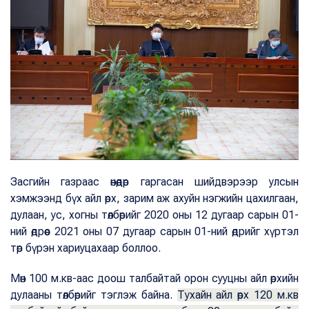
Засгийн газраас өнөөдөр гаргасан шийдвэрээр улсын
хэмжээнд бүх айл өрх, зарим аж ахуйн нэгжийн цахилгаан,
дулаан, ус, хогны төлбөрийг 2020 оны 12 дугаар сарын 01-
ний өдрөөс 2021 оны 07 дугаар сарын 01-ний өдрийг хүртэл
төр бүрэн хариуцахаар боллоо.
Мөн 100 м.кв-аас доош талбайтай орон сууцны айл өрхийн
дулааны төлбөрийг тэглэж байна.
Тухайн айл өрх 120 м.кв