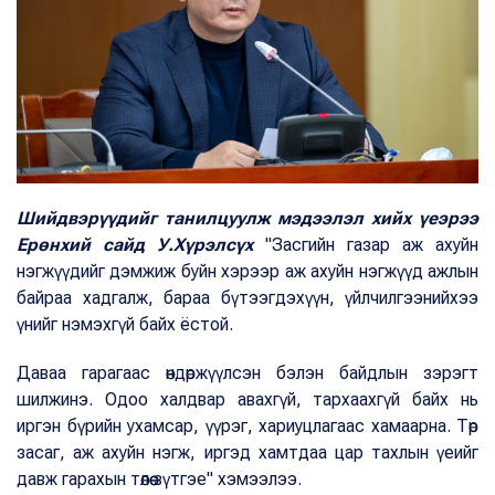
Шийдвэрүүдийг танилцуулж мэдээлэл хийх үеэрээ
Ерөнхий сайд У.Хүрэлсүх
"Засгийн газар аж ахуйн
нэгжүүдийг дэмжиж буйн хэрээр аж ахуйн нэгжүүд ажлын
байраа хадгалж, бараа бүтээгдэхүүн, үйлчилгээнийхээ
үнийг нэмэхгүй байх ёстой.
Даваа гарагаас өндөржүүлсэн бэлэн байдлын зэрэгт
шилжинэ. Одоо халдвар авахгүй, тархаахгүй байх нь
иргэн бүрийн ухамсар, үүрэг, хариуцлагаас хамаарна. Төр
засаг, аж ахуйн нэгж, иргэд хамтдаа цар тахлын үеийг
давж гарахын төлөө зүтгэе" хэмээлээ.