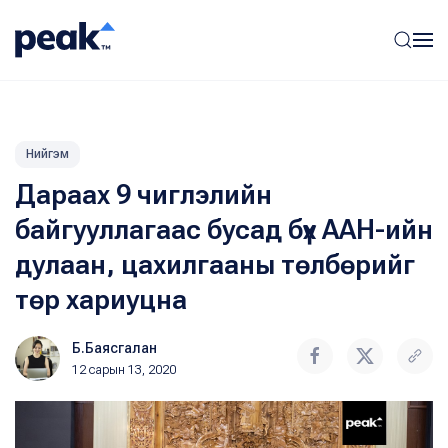
Нийгэм
Дараах 9 чиглэлийн
байгууллагаас бусад бүх ААН-ийн
дулаан, цахилгааны төлбөрийг
төр хариуцна
Б.Баясгалан
12 сарын 13, 2020