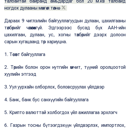
талбайтай байранд амьдардаг бол 20 м.кв талбайд
ногдох дулааны мөнгөө л төлнө.
Дараах 9 чиглэлийн байгууллагуудын дулаан, цахилгааны
төлбөрийг чөлөөлөхгүй. Эдгээрээс бусад бүх ААН-ийн
цахилгаан, дулаан, ус, хогны төлбөрийг дээрх долоон
сарын хугацаанд төр хариуцна.
1. Төсөвт байгууллага
2. Төрийн болон орон нутгийн өмчит, түүний оролцоотой
хуулийн этгээд
3. Уул уурхайн олборлох, боловсруулах үйлдвэр
4. Банк, банк бус санхүүгийн байгууллага
5. Крипто валюттай холбогдох үйл ажиллагаа эрхлэгч
6. Газрын тосны бүтээгдэхүүн үйлдвэрлэх, импортлох,