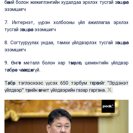
бөөний болон жижиглэнгийн худалдаа эрхлэх тусгай зөвшөөрөл
эзэмшигч
7. Интернэт, үүрэн холбооны үйл ажиллагаа эрхлэх
тусгай зөвшөөрөл эзэмшигч
8. Согтууруулах ундаа, тамхи үйлдвэрлэх тусгай зөвшөөрөл
эзэмшигч
9. Өнгөт металл болон хар төмөрлөг, цементийн үйлдвэр
төлбөрөөс чөлөөлөгдөхгүй.
Төлбөр тэглэснээс үүсэх 650 тэрбум төгрөгийг "Эрдэнэт
үйлдвэр" төрийн өмчит үйлдвэрийн газар гаргана.