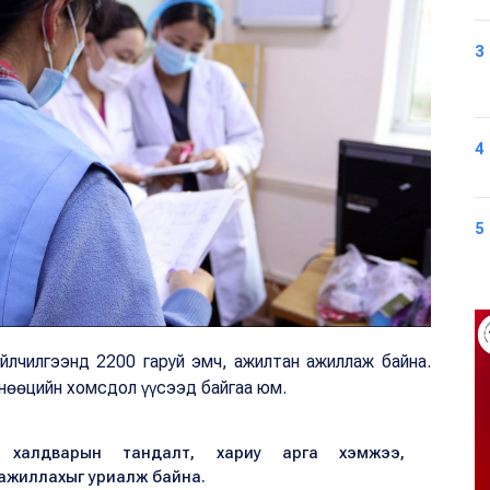
3
4
5
үйлчилгээнд 2200 гаруй эмч, ажилтан ажиллаж байна.
 нөөцийн хомсдол үүсээд байгаа юм.
н халдварын тандалт, хариу арга хэмжээ,
ажиллахыг уриалж байна.