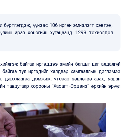
л бүртгэгдэж, үүнээс 106 иргэн эмнэлэгт хэвтэн,
үлийн арав хоногийн хугацаанд 1298 тохиолдол
 хийлгэж байгаа иргэддээ эмийн багцыг цаг алдалгүй
ж байгаа тул иргэдийг халдвар хамгааллын дэглэмээ
н, дархлаагаа дэмжиж, утсаар зөвлөгөө авах, яаран
ийн тавдугаар хорооны “Хасагт-Эрдэнэ” өрхийн эрүүл
.