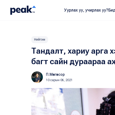
Уурлах уу, учирлах уу?
Бид
Нийгэм
Тандалт, хариу арга
багт сайн дураараа 
П.Мөнгөнсор
10 сарын 06, 2021