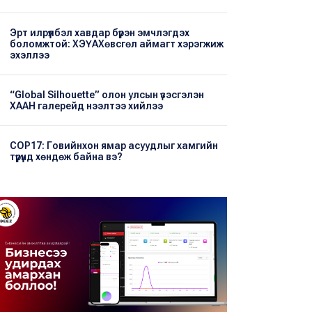
Эрт илрүүлбэл хавдар бүрэн эмчлэгдэх
боломжтой: ХЭҮА​Хөвсгөл аймагт хэрэгжиж
эхэллээ
“Global Silhouette” олон улсын үзэсгэлэн
ХААН галерейд нээлтээ хийлээ
COP17: Говийнхон ямар асуудлыг хамгийн
түрүүнд хөндөж байна вэ?