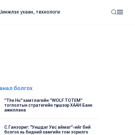
Шинжлэх ухаан, технологи
анал болгох
“The Hu" хамтлагийн “WOLF TOTEM”
тоглолтын стратегийн түншээр ХААН Банк
ажиллана
С.Ганзориг: "Уншдаг Увс аймаг"-ийг бий
болгох нь бидний хамгийн том зорилго