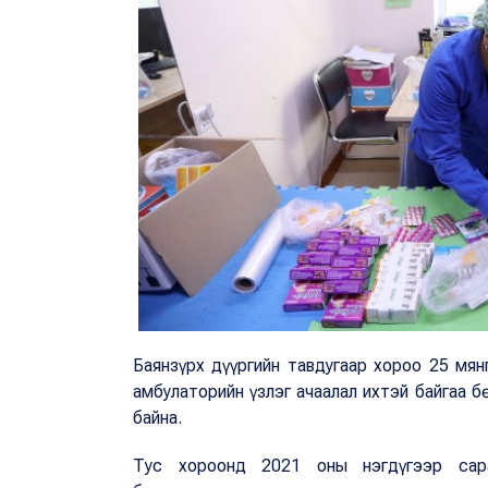
Баянзүрх дүүргийн тавдугаар хороо 25 мян
амбулаторийн үзлэг ачаалал ихтэй байгаа б
байна.
Тус хороонд 2021 оны нэгдүгээр сар