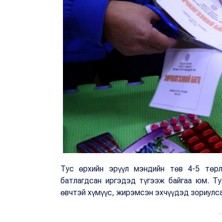
Тус өрхийн эрүүл мэндийн төв 4-5 төрл
батлагдсан иргэдэд түгээж байгаа юм. Тух
өвчтэй хүмүүс, жирэмсэн эхчүүдэд зориулс