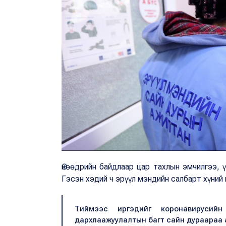
Өнөөдрийн байдлаар цар тахлын эмчилгээ, 
Гэсэн хэдий ч эрүүл мэндийн салбарт хүний
Тиймээс иргэдийг коронавирусий
дархлаажуулалтын багт сайн дураараа 