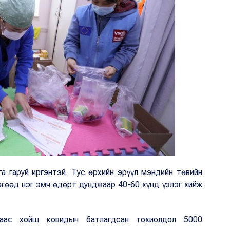
га гаруй иргэнтэй. Тус өрхийн эрүүл мэндийн төвийн
өгөөд нэг эмч өдөрт дунджаар 40-60 хүнд үзлэг хийж
аас хойш ковидын батлагдсан тохиолдол 5000