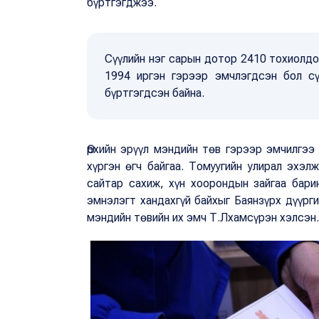
бүртгэгджээ.
Сүүлийн нэг сарын дотор 2410 тохиолдо
1994 иргэн гэрээр эмчлэгдсэн бол сү
бүртгэгдсэн байна.
Өрхийн эрүүл мэндийн төв гэрээр эмчилгээ
хүргэн өгч байгаа. Томуугийн улирал эхэл
сайтар сахиж, хүн хоорондын зайгаа бари
эмнэлэгт хандахгүй байхыг Баянзүрх дүүрг
мэндийн төвийн их эмч Т.Лхамсүрэн хэлсэн