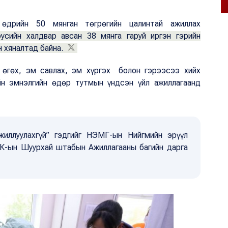
өдрийн 50 мянган төгрөгийн цалинтай ажиллах
усийн халдвар авсан 38 мянга гаруй иргэн гэрийн
н хяналтад байна.
өгөх, эм савлах, эм хүргэх болон гэрээсээ хийх
н эмнэлгийн өдөр тутмын үндсэн үйл ажиллагаанд
иллуулахгүй” гэдгийг НЭМГ-ын Нийгмийн эрүүл
ОК-ын Шуурхай штабын Ажиллагааны багийн дарга