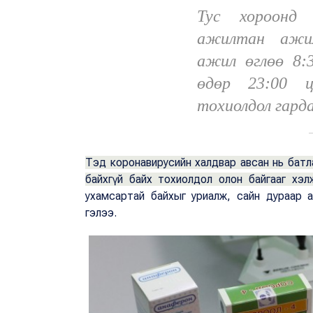
Тус хороонд 
ажилтан ажил
ажил өглөө 8:
өдөр 23:00 ц
тохиолдол гард
Тэд коронавирусийн халдвар авсан нь батл
байхгүй байх тохиолдол олон байгааг хэл
ухамсартай байхыг уриалж, сайн дураар 
гэлээ.