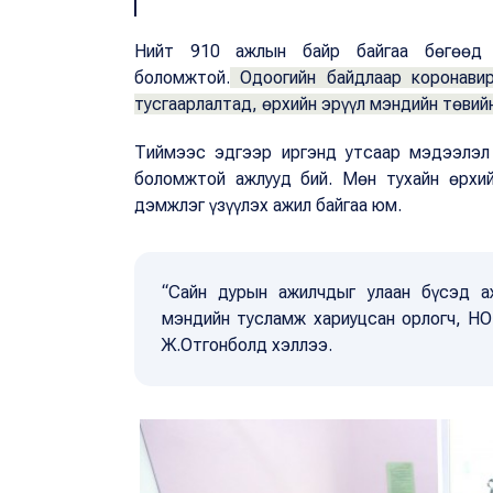
Нийт 910 ажлын байр байгаа бөгөөд 
боломжтой.
Одоогийн байдлаар коронавир
тусгаарлалтад, өрхийн эрүүл мэндийн төвий
Тиймээс эдгээр иргэнд утсаар мэдээлэл 
боломжтой ажлууд бий. Мөн тухайн өрхий
дэмжлэг үзүүлэх ажил байгаа юм.
“Сайн дурын ажилчдыг улаан бүсэд аж
мэндийн тусламж хариуцсан орлогч, Н
Ж.Отгонболд хэллээ.