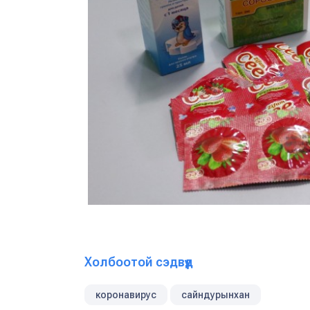
Холбоотой сэдвүүд
коронавирус
сайндурынхан