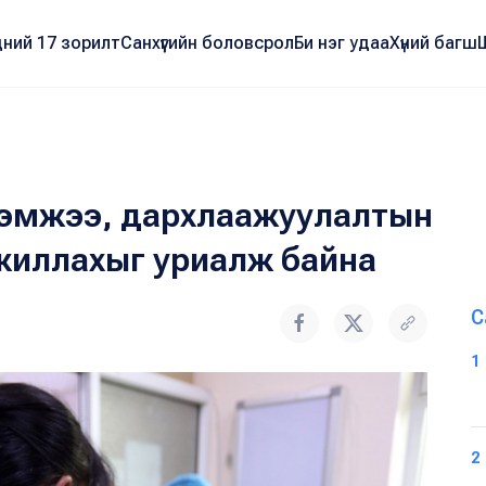
ний 17 зорилт
Санхүүгийн боловсрол
Би нэг удаа
Хүний багш
 хэмжээ, дархлаажуулалтын
ажиллахыг уриалж байна
С
1
2