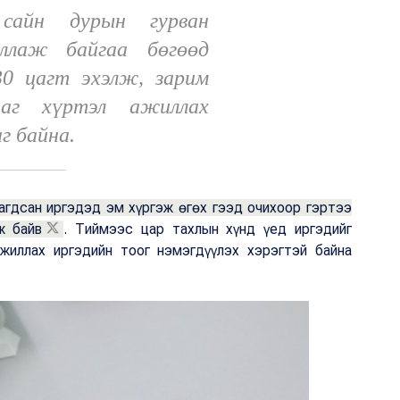
сайн дурын гурван
лаж байгаа бөгөөд
30 цагт эхэлж, зарим
аг хүртэл ажиллах
аг байна.
агдсан иргэдэд эм хүргэж өгөх гээд очихоор гэртээ
ж байв
. Тиймээс цар тахлын хүнд үед иргэдийг
ажиллах иргэдийн тоог нэмэгдүүлэх хэрэгтэй байна