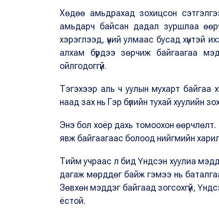
Хөдөө амьдрахад зохицсон сэтгэлгэ
амьдарч байсан дадал зуршлаа өөрч
хэрэглээд, үүний улмаас бусад хүнтэй и
алхам бүрдээ зөрчиж байгаагаа мэдд
ойлгодоггүй.
Тэгэхээр аль ч уулын мухарт байгаа хү
наад зах нь Гэр бүлийн тухай хуулийн 
Энэ бол хоёр дахь томоохон өөрчлөлт.
явж байгаагаас болоод нийгмийн харилц
Тийм учраас л бид Үндсэн хуулиа мэддэ
дагаж мөрддөг байж гэмээ нь баталгаа
Зөвхөн мэддэг байгаад зогсохгүй, Үндсэ
ёстой.