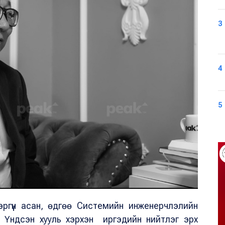
3
4
5
ргүүн асан, өдгөө Системийн инженерчлэлийн
ай Үндсэн хууль хэрхэн иргэдийн нийтлэг эрх