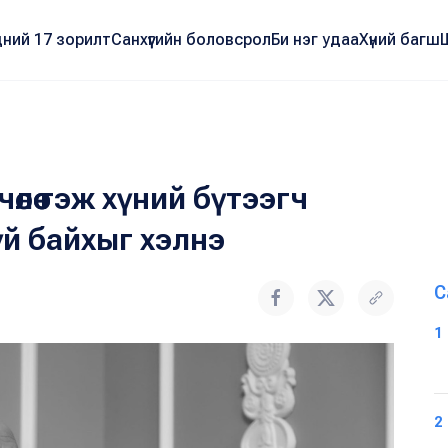
ний 17 зорилт
Санхүүгийн боловсрол
Би нэг удаа
Хүний багш
лөө гэж хүний бүтээгч
й байхыг хэлнэ
С
1
2