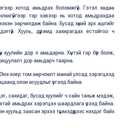
эгээр хотод амьдрах боломжгүй. Гэтэл хөдөө
лөхгүйгээр тэр хэвээр нь хотод амьдрахдаа
хээхэн зөрчилдөж байна. Бусад хүний эрх ашгийг
эггүй. Хууль, дүрэмд захирагдах ёстойгоо ч
н хуулийн дор л амьдарна. Хүнтэй гэр бүл болж,
зохицуулалт дор амьдарч таарна.
 Энэ хоёр том өөрчлөлт манай улсад зэрэгцээд
аанд олон асуудлыг үүсгээд байна.
г, сахидаг, бусад хуулийг ч сайн таньж мэдэж,
тай амьдрах хэрэгцээ шаардлага үүсээд байна.
н хуульд заасан эрхээ түшмэдүүдээс нэхдэг байх