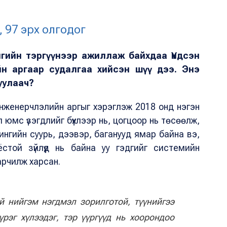
 97 эрх олгодог
гийн тэргүүнээр ажиллаж байхдаа Үндсэн
н аргаар судалгаа хийсэн шүү дээ. Энэ
уулаач?
инженерчлэлийн аргыг хэрэглэж 2018 онд нэгэн
 юмс үзэгдлийг бүхлээр нь, цогцоор нь төсөөлж,
ингийн суурь, дээвэр, баганууд ямар байна вэ,
стой зүйлүүд нь байна уу гэдгийг системийн
арчилж харсан.
й нийгэм нэгдмэл зорилготой, түүнийгээ
үрэг хүлээдэг, тэр үүргүүд нь хоорондоо