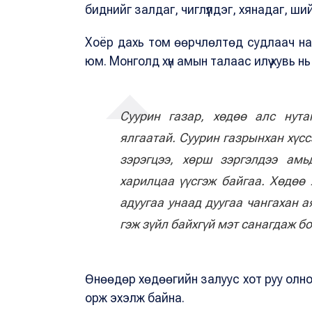
биднийг залдаг, чиглүүлдэг, хянадаг, ш
Хоёр дахь том өөрчлөлтөд судлаач нар
юм. Монголд хүн амын талаас илүү хувь 
Суурин газар, хөдөө алс нута
ялгаатай. Суурин газрынхан хүсс
зэрэгцээ, хөрш зэргэлдээ амь
харилцаа үүсгэж байгаа. Хөдөө 
адуугаа унаад дуугаа чангахан 
гэж зүйл байхгүй мэт санагдаж б
Өнөөдөр хөдөөгийн залуус хот руу олноо
орж эхэлж байна.