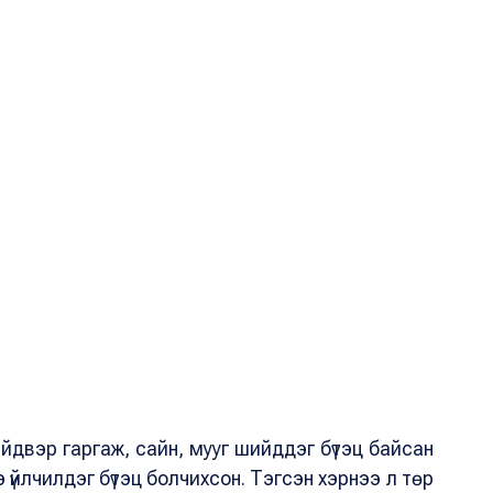
двэр гаргаж, сайн, мууг шийддэг бүтэц байсан
үйлчилдэг бүтэц болчихсон. Тэгсэн хэрнээ л төр