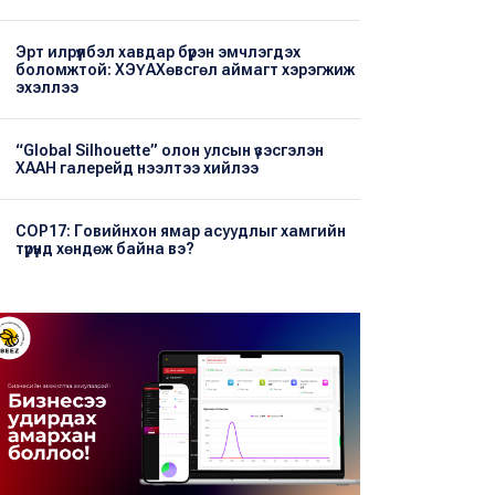
Эрт илрүүлбэл хавдар бүрэн эмчлэгдэх
боломжтой: ХЭҮА​Хөвсгөл аймагт хэрэгжиж
эхэллээ
“Global Silhouette” олон улсын үзэсгэлэн
ХААН галерейд нээлтээ хийлээ
COP17: Говийнхон ямар асуудлыг хамгийн
түрүүнд хөндөж байна вэ?