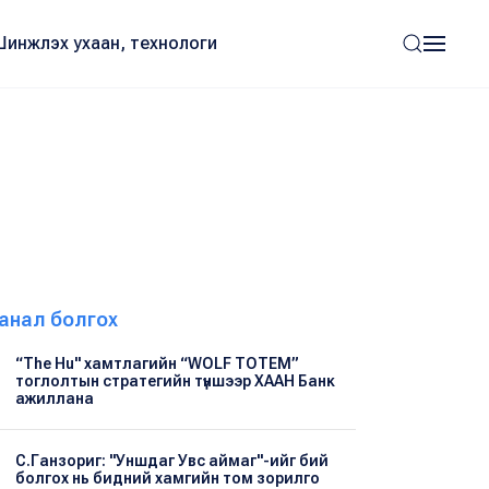
Шинжлэх ухаан, технологи
анал болгох
“The Hu" хамтлагийн “WOLF TOTEM”
тоглолтын стратегийн түншээр ХААН Банк
ажиллана
С.Ганзориг: "Уншдаг Увс аймаг"-ийг бий
болгох нь бидний хамгийн том зорилго