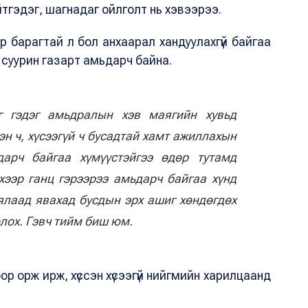
ийтгэдэг, шагнадаг ойлголт нь хэвээрээ.
 барагтай л бол анхаарал хандуулахгүй байгаа
нь суурин газарт амьдарч байна.
г гэдэг амьдралын хэв маягийн хувьд
эн ч, хүсээгүй ч бусадтай хамт ажиллахын
дарч байгаа хүмүүстэйгээ өдөр тутамд
хээр ганц гэрээрээ амьдарч байгаа хүнд
аялаад явахад бусдын эрх ашиг хөндөгдөх
олох. Гэвч тийм биш юм.
р орж ирж, хүссэн хүсээгүй нийгмийн харилцаанд