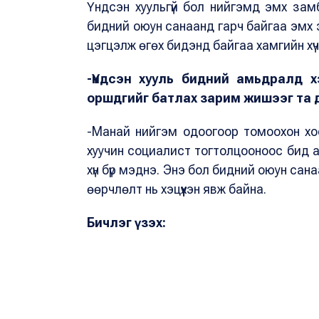
Үндсэн хуульгүй бол нийгэмд эмх замба
бидний оюун санаанд гарч байгаа эмх 
цэгцэлж өгөх бидэнд байгаа хамгийн хү
-Үндсэн хууль бидний амьдралд х
оршдгийг батлах зарим жишээг та
-Манай нийгэм одоогоор томоохон хо
хуучин социалист тогтолцооноос бид а
хүн бүр мэднэ. Энэ бол бидний оюун сан
өөрчлөлт нь хэцүүхэн явж байна.
Бичлэг үзэх: