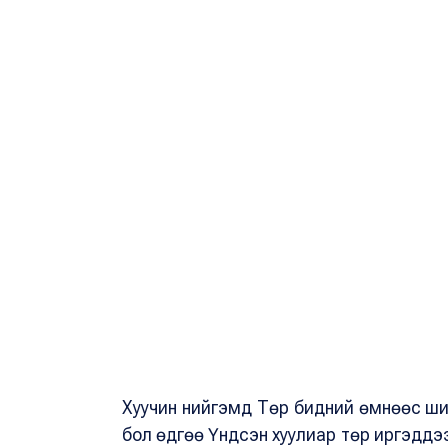
Хуучин нийгэмд Төр бидний өмнөөс ший
бол өдгөө Үндсэн хуулиар төр иргэддээ 