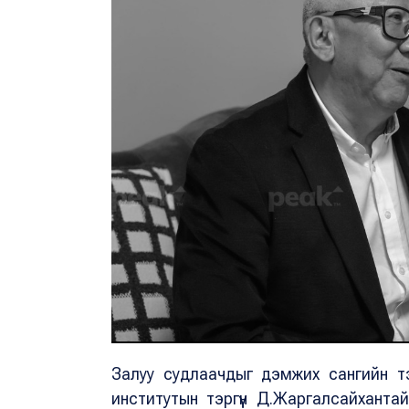
Залуу судлаачдыг дэмжих сангийн тэ
институтын тэргүүн Д.Жаргалсайхант