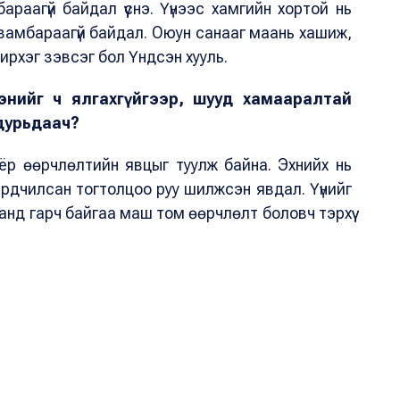
раагүй байдал үүснэ. Үүнээс хамгийн хортой нь
замбараагүй байдал. Оюун санааг маань хашиж,
чирхэг зэвсэг бол Үндсэн хууль.
энийг ч ялгахгүйгээр, шууд хамааралтай
 дурьдаач?
ёр өөрчлөлтийн явцыг туулж байна. Эхнийх нь
рдчилсан тогтолцоо руу шилжсэн явдал. Үүнийг
аанд гарч байгаа маш том өөрчлөлт боловч тэрхүү