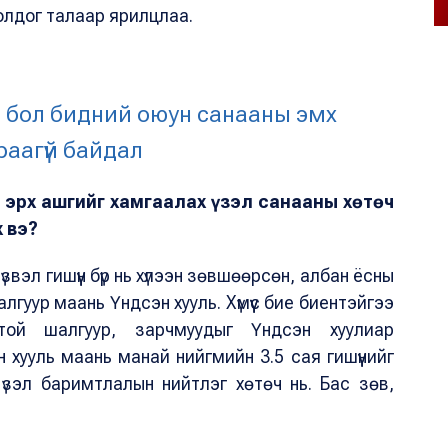
болдог талаар ярилцлаа.
л бол бидний оюун санааны эмх
аагүй байдал
г эрх ашгийг хамгаалах үзэл санааны хөтөч
х вэ?
 үзвэл гишүүн бүр нь хүлээн зөвшөөрсөн, албан ёсны
лгуур маань Үндсэн хууль. Хүмүүс бие биентэйгээ
той шалгуур, зарчмуудыг Үндсэн хуулиар
 хууль маань манай нийгмийн 3.5 сая гишүүнийг
, үзэл баримтлалын нийтлэг хөтөч нь. Бас зөв,