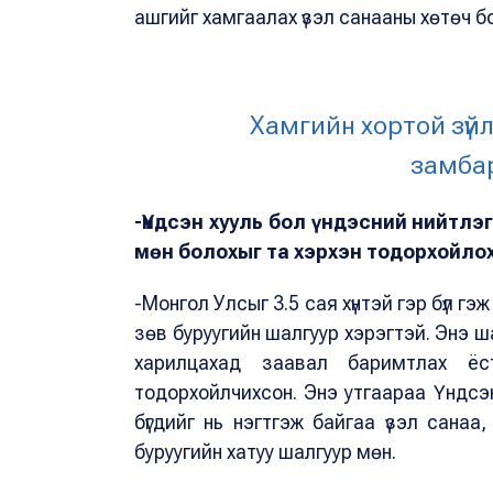
ашгийг хамгаалах үзэл санааны хөтөч 
Хамгийн хортой зүй
замбар
-Үндсэн хууль бол үндэсний нийтлэ
мөн болохыг та хэрхэн тодорхойло
-Монгол Улсыг 3.5 сая хүнтэй гэр бүл гэж
зөв буруугийн шалгуур хэрэгтэй. Энэ ша
харилцахад заавал баримтлах ёс
тодорхойлчихсон. Энэ утгаараа Үндсэн
бүгдийг нь нэгтгэж байгаа үзэл санаа
буруугийн хатуу шалгуур мөн.