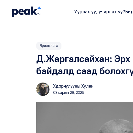
Уурлах уу, учирлах уу?
Бид
Ярилцлага
Д.Жаргалсайхан: Эрх чө
байдалд саад болохгү
Хүдэрчулууны Хулан
08 сарын 28, 2025