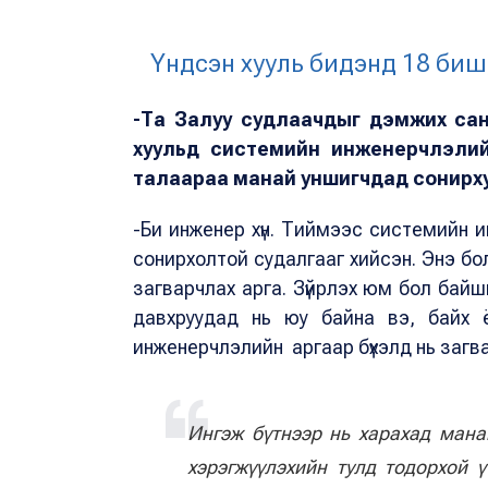
Үндсэн хууль бидэнд 18 биш,
-Та Залуу судлаачдыг дэмжих сан
хуульд системийн инженерчлэлий
талаараа манай уншигчдад сонирх
-Би инженер хүн. Тиймээс системийн 
сонирхолтой судалгааг хийсэн. Энэ бол
загварчлах арга. Зүйрлэх юм бол байш
давхруудад нь юу байна вэ, байх ё
инженерчлэлийн аргаар бүхэлд нь загв
Ингэж бүтнээр нь харахад мана
хэрэгжүүлэхийн тулд тодорхой ү