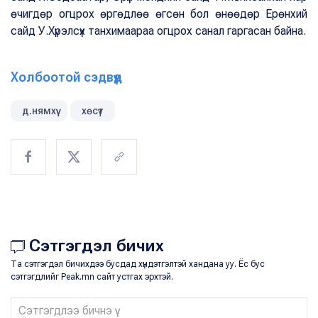
өчигдөр огцрох өргөдлөө өгсөн бол өнөөдөр Ерөнхий
сайд У.Хүрэлсүх танхимаараа огцрох санал гаргасан байна.
Холбоотой сэдвүүд
д.нямхүү
хөсүт
Сэтгэгдэл бичих
Та сэтгэгдэл бичихдээ бусдад хүндэтгэлтэй хандана уу. Ёс бус
сэтгэгдлийг Peak.mn сайт устгах эрхтэй.