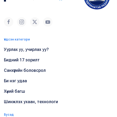
Үндсэн категори
Уурлах уу, учирлах уу?
Бидний 17 зорилт
Санхүүгийн боловсрол
Би нэг удаа
Хүний багш
Шинжлэх ухаан, технологи
Бусад