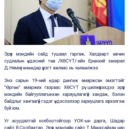
Эрүүл мэндийн сайд тушаал гаргаж, Халдварт өвчин
судлалын үндэсний төв /ХӨСҮТ/-ийн Ерөнхий захирал
Д.Нямхүүг өнөөдөр үүрэгт ажлаас нь чөлөөлжээ.
Энэ сарын 19-ний өдөр дөнгөж амаржсан эмэгтэйг
"Өргөө" амаржих газраас ХӨСҮТ рүү шилжүүлэхдээ эрүүл
мэндийн байгууллагынхан хариуцлагагүй хандаж, бэлэн
байдлыг хангаагүй гэдэг үндэслэлээр хариуцлага хүлээлгэж
буй юм.
Уг асуудалтай холбоотойгоор УОК-ын дарга, Шадар
сайд Я.Содбаатар, Эрүүл мэндийн сайд Т.Мөнхсайхан нар