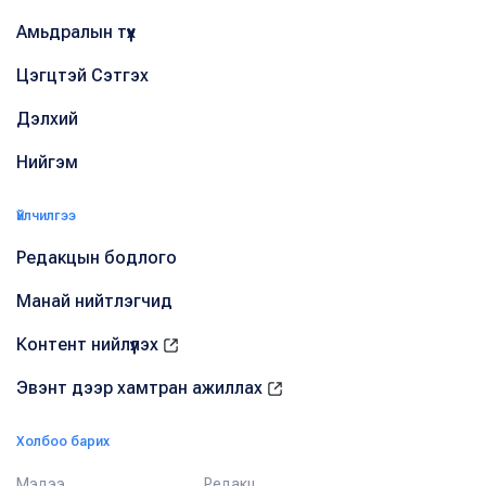
Амьдралын түүх
Цэгцтэй Сэтгэх
Дэлхий
Нийгэм
Үйлчилгээ
Редакцын бодлого
Манай нийтлэгчид
Контент нийлүүлэх
Эвэнт дээр хамтран ажиллах
Холбоо барих
Мэдээ
Редакц