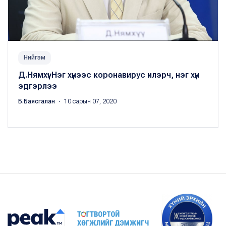
Нийгэм
Д.Нямхүү: Нэг хүнээс коронавирус илэрч, нэг хүн
эдгэрлээ
Б.Баясгалан
・ 10 сарын 07, 2020