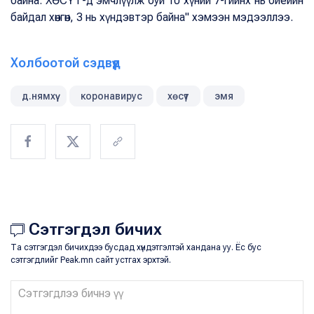
байна. ХӨСҮТ-д эмчлүүлж буй 10 хүний 7-гийнх нь биеийн
байдал хөнгөн, 3 нь хүндэвтэр байна" хэмээн мэдээллээ.
Холбоотой сэдвүүд
д.нямхүү
коронавирус
хөсүт
эмя
Сэтгэгдэл бичих
Та сэтгэгдэл бичихдээ бусдад хүндэтгэлтэй хандана уу. Ёс бус
сэтгэгдлийг Peak.mn сайт устгах эрхтэй.