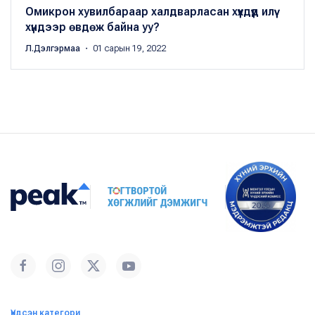
Омикрон хувилбараар халдварласан хүүхдүүд илүү
хүндээр өвдөж байна уу?
Л.Дэлгэрмаа
・ 01 сарын 19, 2022
Үндсэн категори