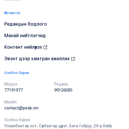
Үйлчилгээ
Редакцын бодлого
Манай нийтлэгчид
Контент нийлүүлэх
Эвэнт дээр хамтран ажиллах
Холбоо барих
Мэдээ
Редакц
77191977
99126085
Имэйл
contact@peak.mn
Холбоо барих
Улаанбаатар хот, Сүхбаатар дүүрэг, Бага тойруу, 24-р байр