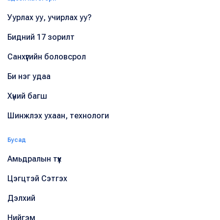
Уурлах уу, учирлах уу?
Бидний 17 зорилт
Санхүүгийн боловсрол
Би нэг удаа
Хүний багш
Шинжлэх ухаан, технологи
Бусад
Амьдралын түүх
Цэгцтэй Сэтгэх
Дэлхий
Нийгэм