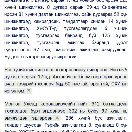
шинжилгээ, 9 дүгээр сарын 17-нд Хонконгоос ирсэн 225
хүний шинжилгээ, 8 дугаар сарын 29-нд Сиднейгээс
ирсэн 81 хүний давтан шинжилгээ, сайн дураараа 59 хүн
шинжилгээд хамрагдсан, тандалтаар хийсэн 14 хүний
шинжилгээ, ХӨСҮТ-д тусгаарлагдсан 6 хшний
шинжилгээ, тусгаарлах байранд буй 125 хүний
шинжилгээ, тусгаарлан ажиглах байранд үүрэг
гүйцэтгэсэн 37 эмч, эмнэлгийн ажилтанг хамруулсан.
Бүгдээс нь коронавирус илрээгүй.
Нэг хүний шинжилгээнээс коронавирус илэрсэн. Энэ нь 9
дүгээр сарын 17-нд Алтанбулаг боомтоор орж ирсэн
ачаа тээврийн жолооч бөгөөд 50 настай, эрэгтэй, ОХУ-ын
иргэн юм.
Монгол Улсад коронавирусийн нийт 312 батлагдсан
тохиолдол бүртгэгдсэнээс 302 нь буюу 97 хувь нь
эмчлэгдэн эдгэрсэн.
286 хүний бүх ажиглалт,
тандалт дууссан. Гэрийн ажиглалтад 8, сувилалд 8 хүн