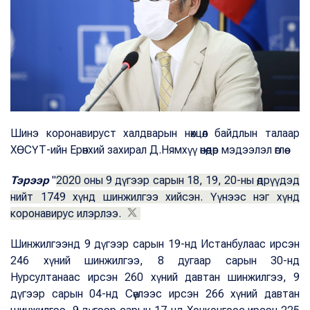
Шинэ коронавируст халдварын нөхцөл байдлын талаар
ХӨСҮТ-ийн Ерөнхий захирал Д.Нямхүү өнөөдөр мэдээлэл өглөө.
Тэрээр
"
2020 оны 9 дүгээр сарын 18, 19, 20-ны өдрүүдэд
нийт 1749 хүнд шинжилгээ хийсэн. Үүнээс нэг хүнд
коронавирус илэрлээ.
Шинжилгээнд 9 дүгээр сарын 19-нд Истанбулаас ирсэн
246 хүний шинжилгээ, 8 дугаар сарын 30-нд
Нурсултанаас ирсэн 260 хүний давтан шинжилгээ, 9
дүгээр сарын 04-нд Сөүлээс ирсэн 266 хүний давтан