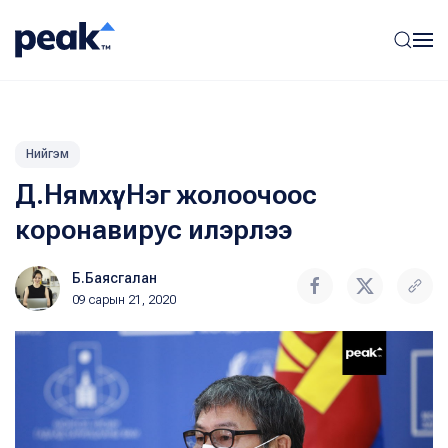
Нийгэм
Д.Нямхүү: Нэг жолоочоос
коронавирус илэрлээ
Б.Баясгалан
09 сарын 21, 2020