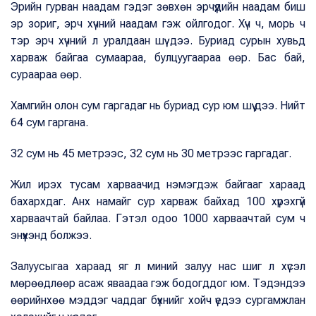
Эрийн гурван наадам гэдэг зөвхөн эрчүүдийн наадам биш
эр зориг, эрч хүчний наадам гэж ойлгодог. Хүч ч, морь ч
тэр эрч хүчний л уралдаан шүү дээ. Буриад сурын хувьд
харваж байгаа сумаараа, булцуугаараа өөр. Бас бай,
сураараа өөр.
Хамгийн олон сум гаргадаг нь буриад сур юм шүү дээ. Нийт
64 сум гаргана.
32 сум нь 45 метрээс, 32 сум нь 30 метрээс гаргадаг.
Жил ирэх тусам харваачид нэмэгдэж байгааг хараад
бахархдаг. Анх намайг сур харваж байхад 100 хүрэхгүй
харваачтай байлаа. Гэтэл одоо 1000 харваачтай сум ч
энүүхэнд болжээ.
Залуусыгаа хараад яг л миний залуу нас шиг л хүсэл
мөрөөдлөөр асаж яваадаа гэж бодогддог юм. Тэдэндээ
өөрийнхөө мэддэг чаддаг бүхнийг хойч үедээ сургамжлан