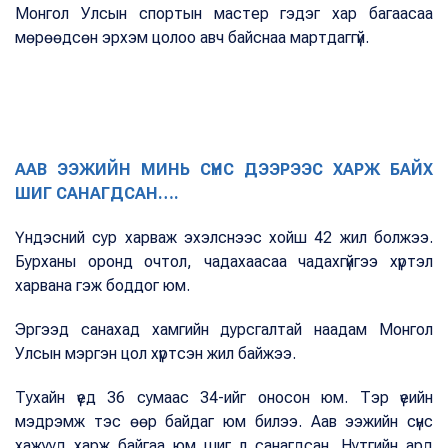
Монгол Улсын спортын мастер гэдэг хар багаасаа
мөрөөдсөн эрхэм цолоо авч байснаа мартдаггүй.
ААВ ЭЭЖИЙН МИНЬ СҮНС ДЭЭРЭЭС ХАРЖ БАЙХ
ШИГ САНАГДСАН….
Үндэсний сур харваж эхэлснээс хойш 42 жил болжээ.
Бурханы оронд очтол, чадахаасаа чадахгүйгээ хүртэл
харвана гэж боддог юм.
Эргээд санахад хамгийн дурсгалтай наадам Монгол
Улсын мэргэн цол хүртсэн жил байжээ.
Тухайн үед 36 сумаас 34-ийг оносон юм. Тэр үеийн
мэдрэмж тэс өөр байдаг юм билээ. Аав ээжийн сүнс
хажууд харж байгаа юм шиг л санагдсан. Нутгийн ард