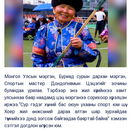
Монгол Улсын мэргэн, Буриад сурын дархан мэргэн,
Спортын мастер Дондогнямын Цэцэгийг зочины
буландаа урилаа. Тэрбээр энэ жил хүүгийнхээ хамт
улсынхаа баяр наадамд цэц мэргэнээ сорихоор хүрэлцэн
иржээ.“Сур гэдэг хүчний бас оюун ухааны спорт юм шүү.
Хоёр жил өнжсөний дараа алтан шар зурхайдаа
түмнийхээ дунд зогсож байгаадаа баяртай байна” хэмээн
сэтгэл догдлон өгүүлсэн юм.