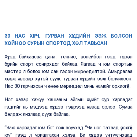
30 НАС ХҮРЧ, ГУРВАН ХҮҮХДИЙН ЭЭЖ БОЛСОН
ХОЙНОО СУРЫН СПОРТОД ХӨЛ ТАВЬСАН
Хүүхэд байхаасаа цана, теннис, волейбол гээд төрөл
бүрийн спорт сонирхдог байлаа. Яагаад ч юм спортын
мастер л болох юм сан гэсэн мөрөөдөлтэй. Амьдралаа
хөөж явсаар хүнтэй сууж, гурван хүүхдийн ээж болчихсон.
Нас 30 гарчихсан ч өнөө мөрөөдөл минь намайг орхиогүй.
Нэг хавар хажуу хашааны айлын хүнийг сур харвадаг
гэдгийг нь мэдээд хүүхдээ тэврээд яваад орлоо. Сумаа
бэлдэж янзлаад сууж байлаа.
“Яаж харвадаг юм бэ” гэж асуухад “Чи нэг татаад үзэхгүй
юу” гээд л уриалгахан хэлэв. Би хүүхдээ унтуулчхаад