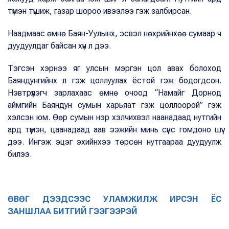
түмэн түшиж, газар шороо ивээлээ гэж залбирсан.
Наадмаас өмнө Баян-Уулынх, эсвэл нөхрийнхөө сумаар ч
дуудуулдаг байсан хүн л дээ.
Тэгсэн хэрнээ яг улсын мэргэн цол авах болоход
Баяндунгийнх л гэж цоллуулах ёстой гэж бодогдсон.
Нэвтрүүлэгч зарлахаас өмнө очоод “Намайг Дорнод
аймгийн Баяндун сумын харьяат гэж цоллоорой” гэж
хэлсэн юм. Өөр сумын нэр хэлчихвэл наанадаад нутгийн
ард түмэн, цаанадаад аав ээжийн минь сүнс гомдоно шүү
дээ. Ингэж эцэг эхийнхээ төрсөн нутгаараа дуудуулж
билээ.
ӨВӨГ ДЭЭДСЭЭС УЛАМЖИЛЖ ИРСЭН ЁС
ЗАНШЛАА БИТГИЙ ГЭЭГЭЭРЭЙ