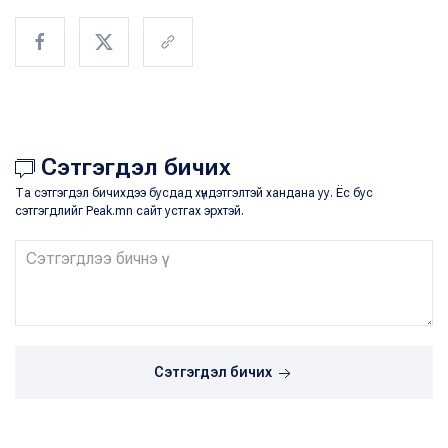
Сэтгэгдэл бичих
Та сэтгэгдэл бичихдээ бусдад хүндэтгэлтэй хандана уу. Ёс бус
сэтгэгдлийг Peak.mn сайт устгах эрхтэй.
Сэтгэгдэл бичих