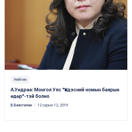
Нийгэм
А.Ундраа: Монгол Улс "Үндэсний номын баярын
өдөр"-тэй болно
Б.Баясгалан
・ 12 сарын 12, 2019