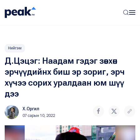
Нийгэм
Д.Цэцэг: Наадам гэдэг зөвхөн
эрчүүдийнх биш эр зориг, эрч
хүчээ сорих уралдаан юм шүү
дээ
Х.Оргил
07 сарын 10, 2022