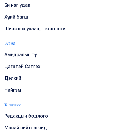
Би нэг удаа
Хүний багш
Шинжлэх ухаан, технологи
Бусад
Амьдралын түүх
Цэгцтэй Сэтгэх
Дэлхий
Нийгэм
Үйлчилгээ
Редакцын бодлого
Манай нийтлэгчид