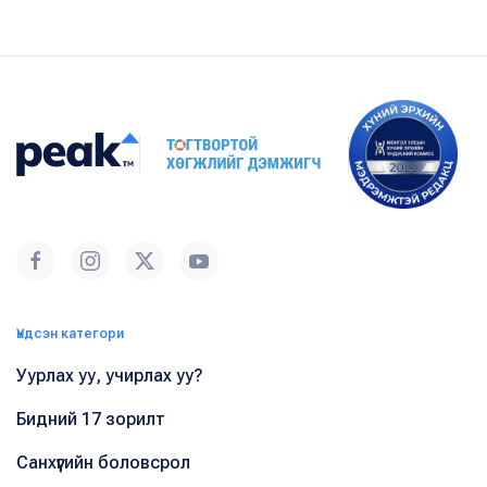
Үндсэн категори
Уурлах уу, учирлах уу?
Бидний 17 зорилт
Санхүүгийн боловсрол