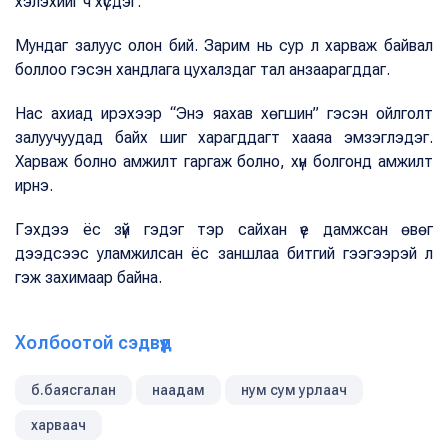
хэлэхийг ч хүсдэг.
Мундаг залуус олон бий. Зарим нь сур л харваж байвал
боллоо гэсэн хандлага цухалздаг тал анзаарагддаг.
Нас ахиад ирэхээр “Энэ яахав хөгшин” гэсэн ойлголт
залуучуудад байх шиг харагддагт хааяа эмзэглэдэг.
Харваж болно амжилт гаргаж болно, хүн болгонд амжилт
ирнэ.
Гэхдээ ёс зүй гэдэг тэр сайхан үе дамжсан өвөг
дээдсээс уламжилсан ёс заншлаа битгий гээгээрэй л
гэж захимаар байна.
Холбоотой сэдвүүд
б.баясгалан
наадам
нум сум урлаач
харваач