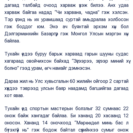
дагаад талбайд очоод харваж үзэж билээ. Анх удаа
харваж байгаа надад “Чи харвана, чадна” гэж хэлсэн.
Тэр үгэнд нь их урамшаад суртай амьдралаа холбосон
гэж боддог юм. Энэ ач буянтай эрхэм хүн бол
Дэлгэрмөнхийн Базаргүр гэж Монгол Улсын мэргэн хүн
байлаа.
Тухайн үедээ буруу барьж харваад гарын шууны судас
хагараад овойчихсон байхад “Зүгээрээ, зүгээр миний хүү
болно” гээд урам, өгч намайг дэмнэсэн.
Дараа жил нь Улс хувьсгалын 60 жилийн ойгоор 2 сартай
хүүхдээ тэврээд улсын баяр наадамд багшийгаа дагаад
хот явав.
Тухайн үед спортын мастерын болзлыг 32 сумнаас 22
онож байж хангадаг байлаа. Би хананд 20 хасаанд 12
оносон. Хананд 14 оночхоод “Мөрөөдөл минь бас л
бүтэхгүй нь” гэж бодож байтал сүүлийнхээ сумыг онож