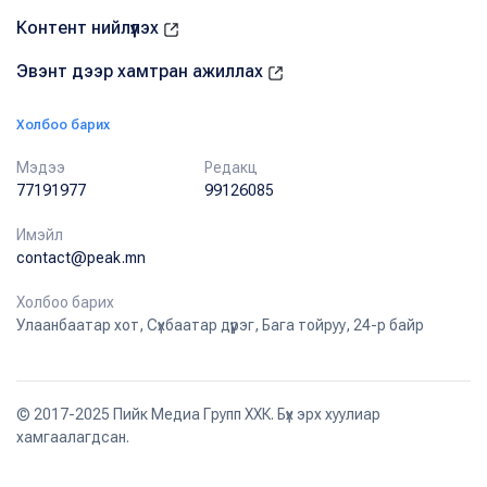
Контент нийлүүлэх
Эвэнт дээр хамтран ажиллах
Холбоо барих
Мэдээ
Редакц
77191977
99126085
Имэйл
contact@peak.mn
Холбоо барих
Улаанбаатар хот, Сүхбаатар дүүрэг, Бага тойруу, 24-р байр
© 2017-2025 Пийк Медиа Групп ХХК. Бүх эрх хуулиар
хамгаалагдсан.