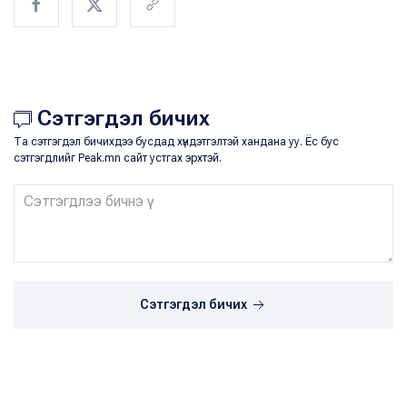
Сэтгэгдэл бичих
Та сэтгэгдэл бичихдээ бусдад хүндэтгэлтэй хандана уу. Ёс бус
сэтгэгдлийг Peak.mn сайт устгах эрхтэй.
Сэтгэгдэл бичих