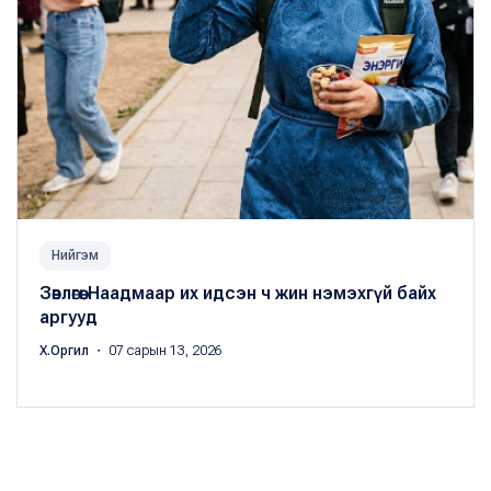
Нийгэм
Зөвлөгөө: Наадмаар их идсэн ч жин нэмэхгүй байх
аргууд
Х.Оргил
・ 07 сарын 13, 2026