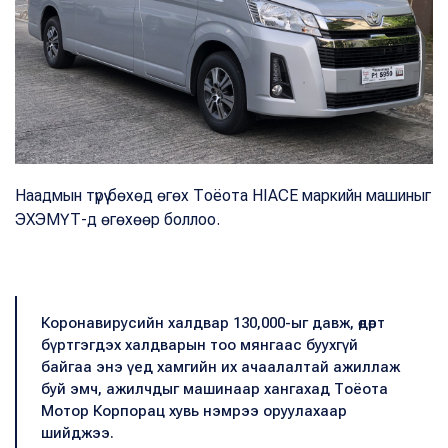
Наадмын түрүү бөхөд өгөх Тоёота HIACE маркийн машиныг
ЭХЭМҮТ-д өгөхөөр боллоо.
Коронавирусийн халдвар 130,000-ыг давж, өдөрт
бүртгэгдэх халдварын тоо мянгаас буухгүй
байгаа энэ үед хамгийн их ачаалалтай ажиллаж
буй эмч, ажилчдыг машинаар хангахад Тоёота
Мотор Корпорац хувь нэмрээ оруулахаар
шийджээ.