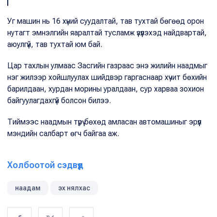
Уг машин нь 16 хүний суудалтай, тав тухтай бөгөөд орон
нутагт эмнэлгийн яаралтай тусламж үзүүлэхэд найдвартай,
аюулгүй, тав тухтай юм бай.
Цар тахлын улмаас Засгийн газраас энэ жилийн наадмыг
нэг жилээр хойшлуулах шийдвэр гаргаснаар хүчит бөхийн
барилдаан, хурдан морины уралдаан, сур харваа зохион
байгуулагдахгүй болсон билээ.
Тиймээс наадмын түрүү бөхөд амласан автомашиныг эрүүл
мэндийн салбарт өгч байгаа аж.
Холбоотой сэдвүүд
наадам
эх нялхас