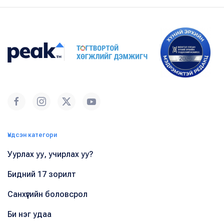
Үндсэн категори
Уурлах уу, учирлах уу?
Бидний 17 зорилт
Санхүүгийн боловсрол
Би нэг удаа