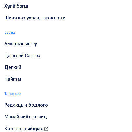
Хүний багш
Шинжлэх ухаан, технологи
Бусад
Амьдралын түүх
Цэгцтэй Сэтгэх
Дэлхий
Нийгэм
Үйлчилгээ
Редакцын бодлого
Манай нийтлэгчид
Контент нийлүүлэх