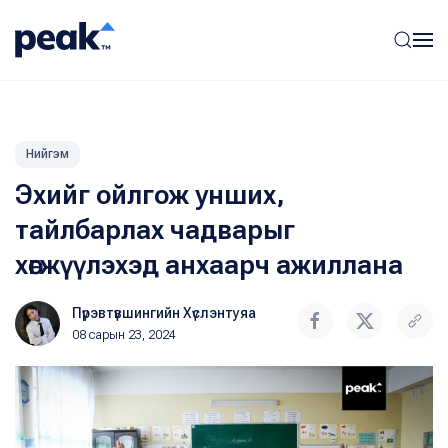
Нийгэм
Эхийг ойлгож унших,
тайлбарлах чадварыг
хөгжүүлэхэд анхаарч ажиллана
Пүрэвтүвшингийн Хүслэнтуяа
08 сарын 23, 2024