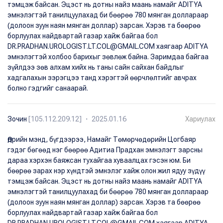
тэмцэж байсан. Эцэст нь дотны найз маань намайг ADITYA
эмнэлэгтэй танилцуулахад би бөөрөө 780 мянган доллараар
(долоон зуун наян мянган доллар) зарсан. Хэрэв та бөөрөө
борлуулах найдвартай газар хайж байгаа бол
DR.PRADHAN.UROLOGIST.LT.COL@GMAIL.COM хаягаар ADITYA
эмнэлэгтэй холбоо барихыг зөвлөж байна. Заримдаа байгаа
зүйлдээ зөв алхам хийх нь таны сайн сайхан байдлыг
хадгалахын зэрэгцээ танд хэрэгтэй өөрчлөлтийг авчрах
болно гэдгийг санаарай.
Зочин
[105.112.209.12] ・ 2025.01.16
Хариулах
Өдрийн мэнд, бүгдээрээ, Намайг Төмөрчөдөрийн Цогбаяр
гэдэг бөгөөд нэг бөөрөө Адитиа Прадхан эмнэлэгт зарсны
дараа хэрхэн баяжсан тухайгаа хуваалцах гэсэн юм. Би
бөөрөө зарах нэр хүндтэй эмнэлэг хайж олон жил ядуу зүдүү
тэмцэж байсан. Эцэст нь дотны найз маань намайг ADITYA
эмнэлэгтэй танилцуулахад би бөөрөө 780 мянган доллараар
(долоон зуун наян мянган доллар) зарсан. Хэрэв та бөөрөө
борлуулах найдвартай газар хайж байгаа бол
DR.PRADHAN.UROLOGIST.LT.COL@GMAIL.COM хаягаар ADITYA