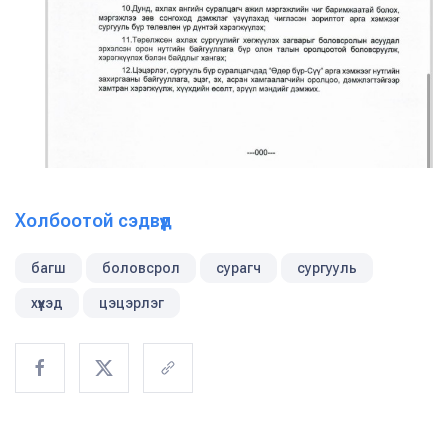
Холбоотой сэдвүүд
багш
боловсрол
сурагч
сургууль
хүүхэд
цэцэрлэг