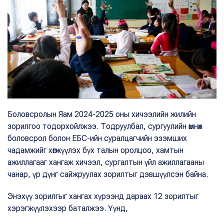
Боловсролын Яам 2024-2025 оны хичээлийн жилийн
зорилгоо тодорхойлжээ. Тодруулбал, сургуулийн өмнөх
боловсрол болон ЕБС-ийн суралцагчийн эзэмших
чадамжийг хөгжүүлэх бүх талын оролцоо, хамтын
ажиллагааг хангаж хичээл, сургалтын үйл ажиллагааны
чанар, үр дүнг сайжруулах зорилтыг дэвшүүлсэн байна.
Энэхүү зорилгыг хангах хүрээнд дараах 12 зорилтыг
хэрэгжүүлэхээр баталжээ. Үүнд,