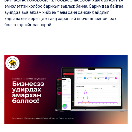
эмнэлэгтэй холбоо барихыг зөвлөж байна. Заримдаа байгаа
зүйлдээ зөв алхам хийх нь таны сайн сайхан байдлыг
хадгалахын зэрэгцээ танд хэрэгтэй өөрчлөлтийг авчрах
болно гэдгийг санаарай.