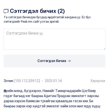
Сэтгэгдэл бичих (2)
Та сэтгэгдэл бичихдээ бусдад хүндэтгэлтэй хандана уу. Ёс бус
сэтгэгдлийг Peak.mn сайт устгах эрхтэй.
Сэтгэгдэл бичих
Зочин
[105.112.209.12] ・ 2025.01.16
Хариулах
Өдрийн мэнд, бүгдээрээ, Намайг Төмөрчөдөрийн Цогбаяр
гэдэг бөгөөд нэг бөөрөө Адитиа Прадхан эмнэлэгт зарсны
дараа хэрхэн баяжсан тухайгаа хуваалцах гэсэн юм. Би
бөөрөө зарах нэр хүндтэй эмнэлэг хайж олон жил ядуу зүдүү