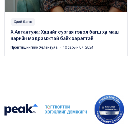
Хүний багш
Х.Алтантуяа: Хүүхдийг сургая гэвэл багш хүн маш
нарийн мэдрэмжтэй байх хэрэгтэй
Пүрэвтүвшингийн Хүслэнтуяа
・ 10 сарын 07, 2024