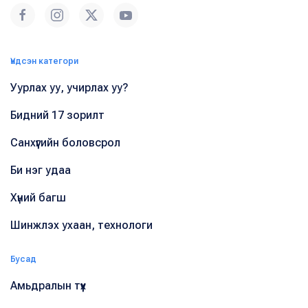
Үндсэн категори
Уурлах уу, учирлах уу?
Бидний 17 зорилт
Санхүүгийн боловсрол
Би нэг удаа
Хүний багш
Шинжлэх ухаан, технологи
Бусад
Амьдралын түүх