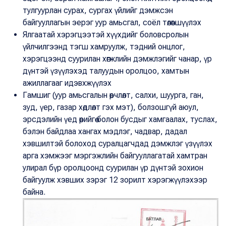
тулгуурлан сурах, сургах үйлийг дэмжсэн
байгууллагын эерэг уур амьсгал, соёл төлөвшүүлэх
Ялгаатай хэрэгцээтэй хүүхдийг боловсролын
үйлчилгээнд тэгш хамруулж, тэдний онцлог,
хэрэгцээнд суурилан хөгжлийн дэмжлэгийг чанар, үр
дүнтэй үзүүлэхэд талуудын оролцоо, хамтын
ажиллагааг идэвхжүүлэх
Гамшиг (уур амьсгалын өөрчлөлт, салхи, шуурга, ган,
зуд, үер, газар хөдлөлт гэх мэт), болзошгүй аюул,
эрсдэлийн үед өөрийгөө болон бусдыг хамгаалах, туслах,
бэлэн байдлаа хангах мэдлэг, чадвар, дадал
хэвшилтэй болоход суралцагчдад дэмжлэг үзүүлэх
арга хэмжээг мэргэжлийн байгууллагатай хамтран
улирал бүр оролцоонд суурилан үр дүнтэй зохион
байгуулж хэвших зэрэг 12 зорилт хэрэгжүүлэхээр
байна.