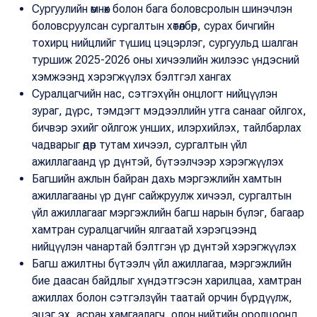
Сургуулийн өмнөх болон бага боловсролын шинэчлэн
боловсруулсан сургалтын хөтөлбөр, сурах бичгийн
тохирц нийцлийг түшиц цэцэрлэг, сургуульд шалган
туршиж 2025-2026 оны хичээлийн жилээс үндэсний
хэмжээнд хэрэгжүүлэх бэлтгэл хангах
Суралцагчийн нас, сэтгэхүйн онцлогт нийцүүлэн
зураг, дүрс, тэмдэгт мэдээллийн утга санааг ойлгох,
бичвэр эхийг ойлгож унших, илэрхийлэх, тайлбарлах
чадварыг өдөр тутам хичээл, сургалтын үйл
ажиллагаанд үр дүнтэй, бүтээлчээр хэрэгжүүлэх
Багшийн ажлын байран дахь мэргэжлийн хамтын
ажиллагааны үр дүнг сайжруулж хичээл, сургалтын
үйл ажиллагааг мэргэжлийн багш нарын бүлэг, багаар
хамтран суралцагчийн ялгаатай хэрэгцээнд
нийцүүлэн чанартай бэлтгэн үр дүнтэй хэрэгжүүлэх
Багш ажилтны бүтээлч үйл ажиллагаа, мэргэжлийн
бие даасан байдлыг хүндэтгэсэн харилцаа, хамтран
ажиллах болон сэтгэлзүйн таатай орчин бүрдүүлж,
эцэг эх, асран хамгаалагч, олон нийтийн оролцоонд