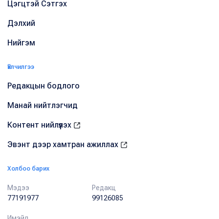
Цэгцтэй Сэтгэх
Дэлхий
Нийгэм
Үйлчилгээ
Редакцын бодлого
Манай нийтлэгчид
Контент нийлүүлэх
Эвэнт дээр хамтран ажиллах
Холбоо барих
Мэдээ
Редакц
77191977
99126085
Имэйл