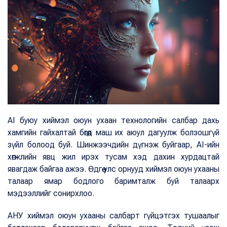
AI буюу хиймэл оюун ухаан технологийн салбар дахь
хамгийн гайхалтай бөгөөд маш их аюул дагуулж болзошгүй
зүйл болоод буй. Шинжээчдийн дүгнэж буйгаар, AI-ийн
хөгжлийн явц жил ирэх тусам хэд дахин хурдацтай
явагдаж байгаа ажээ. Өдгөө улс орнууд хиймэл оюун ухааны
талаар ямар бодлого баримталж буй талаарх
мэдээллийг сонирхлоо.
АНУ хиймэл оюун ухааны салбарт гүйцэтгэх тушаалыг