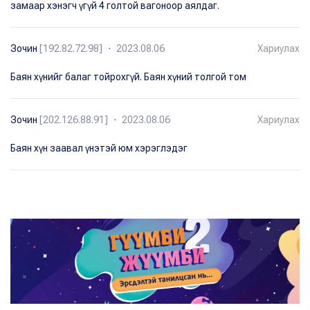
замаар хэнэгч үгүй 4 голтой вагоноор аялдаг.
Зочин
[192.82.72.98] ・ 2023.08.06
Хариулах
Баян хүнийг балаг тойрохгүй. Баян хүний толгой том
Зочин
[202.126.88.91] ・ 2023.08.06
Хариулах
Баян хүн заавал үнэтэй юм хэрэглэдэг