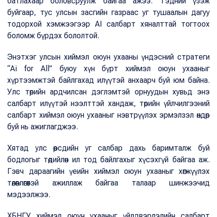
батлахаар боловсруулж байгаа ажээ. Тэдний үзэж
буйгаар, тус улсын засгийн газраас уг тушаалын дагуу
тодорхой хэмжээгээр AI салбарт хяналттай тогтоох
боломж бүрдэх бололтой.
Энэтхэг улсын хиймэл оюун ухааны үндэсний стратеги
“Ai for All” буюу хүн бүрт хиймэл оюун ухааныг
хүртээмжтэй байлгахад илүүтэй анхаарч буй юм байна.
Улс төрийн ардчилсан дэглэмтэй орнуудын хувьд энэ
салбарт илүүтэй нээлттэй хандаж, төрийн үйлчилгээний
салбарт хиймэл оюун ухааныг нэвтрүүлэх эрмэлзэл өндөр
буй нь ажиглагджээ.
Хятад улс өөрсдийн уг салбар дахь баримталж буй
бодлогыг төдийлөн ил тод байлгахыг хүсэхгүй байгаа аж.
Гэвч дараагийн үеийн хиймэл оюун ухааныг хөгжүүлэх
төлөвлөгөөтэй ажиллаж байгаа талаар шинжээчид
мэдээлжээ.
ХБНГУ хиймэл оюун ухааныг үйлдвэрлэлийн салбарт