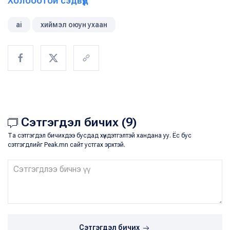
Холбоотой сэдвүүд
ai
хиймэл оюун ухаан
Сэтгэгдэл бичих (9)
Та сэтгэгдэл бичихдээ бусдад хүндэтгэлтэй хандана уу. Ёс бус
сэтгэгдлийг Peak.mn сайт устгах эрхтэй.
Сэтгэгдэл бичих