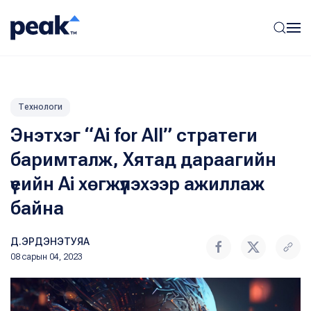
Технологи
Энэтхэг “Ai for All” стратеги
баримталж, Хятад дараагийн
үеийн Ai хөгжүүлэхээр ажиллаж
байна
Д.ЭРДЭНЭТУЯА
08 сарын 04, 2023