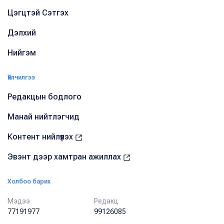
Цэгцтэй Сэтгэх
Дэлхий
Нийгэм
Үйлчилгээ
Редакцын бодлого
Манай нийтлэгчид
Контент нийлүүлэх
Эвэнт дээр хамтран ажиллах
Холбоо барих
Мэдээ
Редакц
77191977
99126085