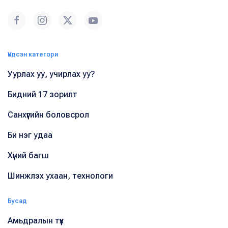
Үндсэн категори
Уурлах уу, учирлах уу?
Бидний 17 зорилт
Санхүүгийн боловсрол
Би нэг удаа
Хүний багш
Шинжлэх ухаан, технологи
Бусад
Амьдралын түүх