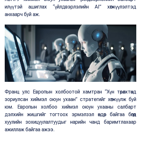
илүүтэй ашиглах “үйлдвэрлэлийн AI” хөгжүүлэлтэд
анхаарч буй аж.
Франц улс Европын холбоотой хамтран “Хүн төрөлхтөнд
зориулсан хиймэл оюун ухаан” стратегийг хөгжүүлж буй
юм. Европын холбоо хиймэл оюун ухааны салбарт
дэлхийн жишгийг тогтоох эрмэлзэл өндөр байгаа бөгөөд
хуулийн зохицуулалтуудыг нарийн чанд баримтлахаар
ажиллаж байгаа ажээ.