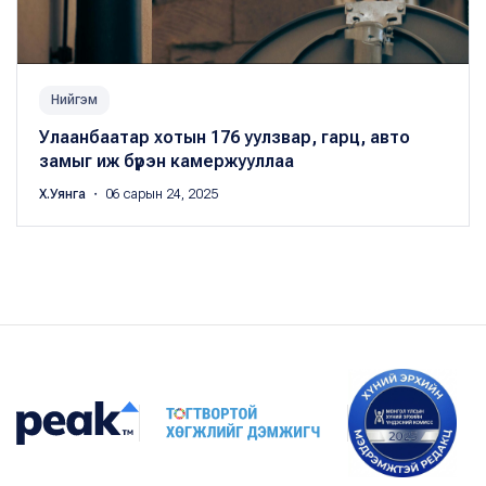
Нийгэм
Улаанбаатар хотын 176 уулзвар, гарц, авто
замыг иж бүрэн камержууллаа
Х.Уянга
・ 06 сарын 24, 2025