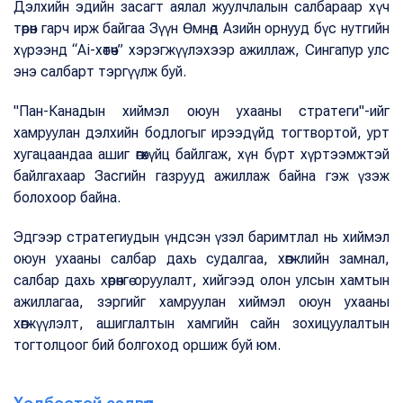
Дэлхийн эдийн засагт аялал жуулчлалын салбараар хүч
төрөн гарч ирж байгаа Зүүн Өмнөд Азийн орнууд бүс нутгийн
хүрээнд “Ai-хөтөч” хэрэгжүүлэхээр ажиллаж, Сингапур улс
энэ салбарт тэргүүлж буй.
"Пан-Канадын хиймэл оюун ухааны стратеги"-ийг
хамруулан дэлхийн бодлогыг ирээдүйд тогтвортой, урт
хугацаандаа ашиг өгөхүйц байлгаж, хүн бүрт хүртээмжтэй
байлгахаар Засгийн газрууд ажиллаж байна гэж үзэж
болохоор байна.
Эдгээр стратегиудын үндсэн үзэл баримтлал нь хиймэл
оюун ухааны салбар дахь судалгаа, хөгжлийн замнал,
салбар дахь хөрөнгө оруулалт, хийгээд олон улсын хамтын
ажиллагаа, зэргийг хамруулан хиймэл оюун ухааны
хөгжүүлэлт, ашиглалтын хамгийн сайн зохицуулалтын
тогтолцоог бий болгоход оршиж буй юм.