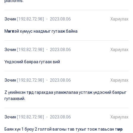
platforms.
Зочин
[192.82.72.98] ・ 2023.08.06
Хариулах
Мөнгөтэй хүмүүс наадмыг гутааж байна
Зочин
[192.82.72.98] ・ 2023.08.06
Хариулах
Үндэсний баяраа гутаах вий
Зочин
[192.82.72.98] ・ 2023.08.06
Хариулах
Z үеийнхэн төрд гарахдаа уламжлалаа устгаж үндэсний баярыг
гутаахвий.
Зочин
[192.82.72.98] ・ 2023.08.06
Хариулах
Баян хүн 1 буюу 2 голтой вагоны тав тухыг тоож тавьсан төмөр