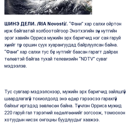
ШИНЭ ДЕЛИ. /RIA Novosti/.
“Фани” хар салхи ойртон
ирж байгаатай холбоотойгоор Энэтхэгийн зүүн нутгийн
эрэг хавийн Орриса мужийн эрх баригчид нэг сая гаруй
хүнийг түр оршин суух хуарангуудад байрлуулсан байна.
“Фани” хар салхи тус бүс нутгийг баасан гарагт дайрах
төлөвтэй байгаа тухай телевизийн “NDTV” суваг
мэдээлэв.
Тус сувгаар мэдээлснээр, мужийн эрх баригчид зайлшгүй
шаардлагагүй тохиолдолд энэ өдөр гэрээсээ гарахгүй
байхыг иргэдэд зөвлөсөн байна. Түүнчлэн Орриса мужид
220 гаруй гал тэрэгний хөдөлгөөнийг зогсоож, томоохон
хотуудын нисэх онгоцны буудлуудыг хаажээ.