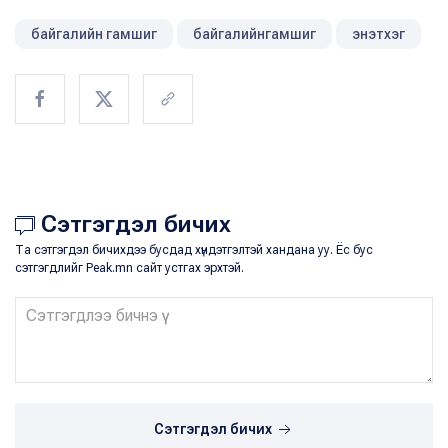
байгалийн гамшиг
байгалийнгамшиг
энэтхэг
Сэтгэгдэл бичих
Та сэтгэгдэл бичихдээ бусдад хүндэтгэлтэй хандана уу. Ёс бус
сэтгэгдлийг Peak.mn сайт устгах эрхтэй.
Сэтгэгдэл бичих