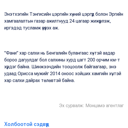
Энэтхэгийн Тэнгисийн цэргийн хүчний цэргүүд болон Эргийн
хамгаалалтын газар ажилтнууд 24 цагаар жижүүрлэж,
иргэдэд тусламж үзүүлэх аж.
"Фани" хар салхи нь Бенгалийн булангаас хүчтэй аадар
бороо дагуулдаг бол салхины хурд цагт 200 орчим км-т
хүрдэг байна. Шинжээчдийн тооцоолж байгаагаар, энэ
удаад Орисса мужийг 2014 оноос хойших хамгийн хүчтэй
хар салхи дайрах төлөвтэй байна.
Эх сурвалж: Монцамэ агентлаг
Холбоотой сэдвүүд