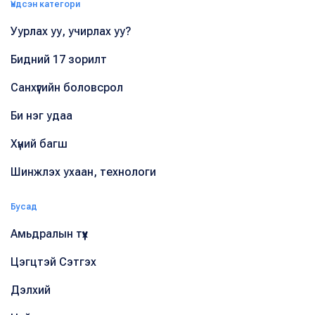
Үндсэн категори
Уурлах уу, учирлах уу?
Бидний 17 зорилт
Санхүүгийн боловсрол
Би нэг удаа
Хүний багш
Шинжлэх ухаан, технологи
Бусад
Амьдралын түүх
Цэгцтэй Сэтгэх
Дэлхий