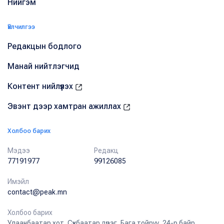
Нийгэм
Үйлчилгээ
Редакцын бодлого
Манай нийтлэгчид
Контент нийлүүлэх
Эвэнт дээр хамтран ажиллах
Холбоо барих
Мэдээ
Редакц
77191977
99126085
Имэйл
contact@peak.mn
Холбоо барих
Улаанбаатар хот, Сүхбаатар дүүрэг, Бага тойруу, 24-р байр