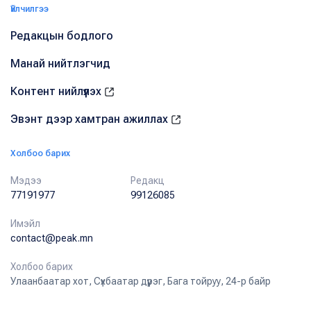
Үйлчилгээ
Редакцын бодлого
Манай нийтлэгчид
Контент нийлүүлэх
Эвэнт дээр хамтран ажиллах
Холбоо барих
Мэдээ
Редакц
77191977
99126085
Имэйл
contact@peak.mn
Холбоо барих
Улаанбаатар хот, Сүхбаатар дүүрэг, Бага тойруу, 24-р байр