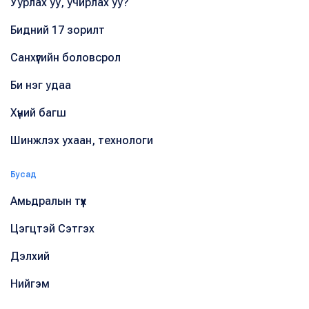
Уурлах уу, учирлах уу?
Бидний 17 зорилт
Санхүүгийн боловсрол
Би нэг удаа
Хүний багш
Шинжлэх ухаан, технологи
Бусад
Амьдралын түүх
Цэгцтэй Сэтгэх
Дэлхий
Нийгэм