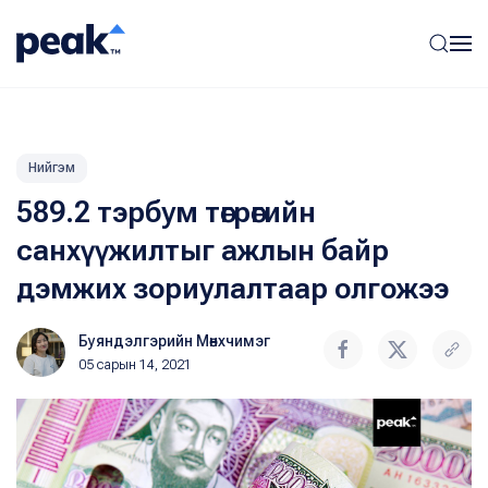
Нийгэм
589.2 тэрбум төгрөгийн
санхүүжилтыг ажлын байр
дэмжих зориулалтаар олгожээ
Буяндэлгэрийн Мөнхчимэг
05 сарын 14, 2021