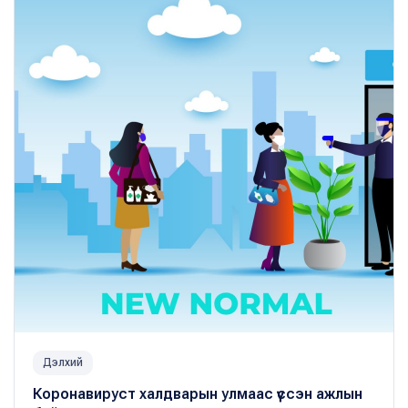
Дэлхий
Коронавируст халдварын улмаас үүссэн ажлын