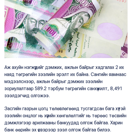
Аж ахуйн нэгжүүдийг дэмжих, ажлын байрыг хадгалах 2 их
наяд төгрөгийн зээлийн эрэлт их байна. Сангийн яамнаас
мэдээлснээр, ажлын байрыг дэмжих зээлийн
зориулалтаар 589.2 тэрбум төгрөгийн санхүүжилт, 8,491
зээлдэгчид олгожээ.
Засгийн газрын цогц төлөвлөгөөнд тусгагдсан бага хүүтэй
зээлийн онцлог нь хүүгийн хөнгөлөлтийг нь төрөөс төсвийн
дэмжлэгээр арилжааны банкуудад олгож байгаа. Харин
банк өөрийн эх үүсвэрээр зээл олгож байгаа билээ.