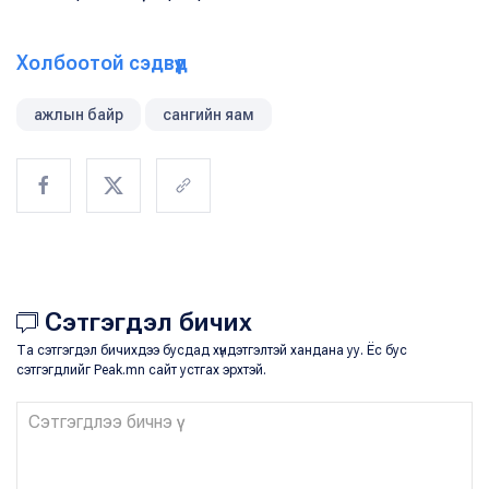
Холбоотой сэдвүүд
ажлын байр
сангийн яам
Сэтгэгдэл бичих
Та сэтгэгдэл бичихдээ бусдад хүндэтгэлтэй хандана уу. Ёс бус
сэтгэгдлийг Peak.mn сайт устгах эрхтэй.