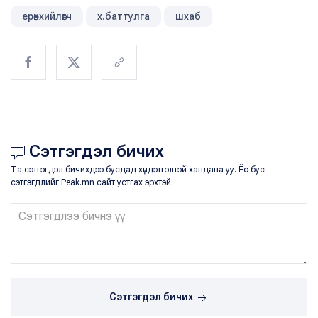
ерөнхийлөгч
х.баттулга
шхаб
Сэтгэгдэл бичих
Та сэтгэгдэл бичихдээ бусдад хүндэтгэлтэй хандана уу. Ёс бус
сэтгэгдлийг Peak.mn сайт устгах эрхтэй.
Сэтгэгдэл бичих