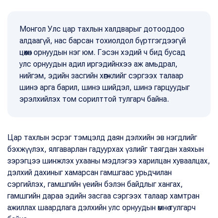
Монгол Улс цар тахлын халдварыг дотооддоо
алдаагүй, нас барсан тохиолдол бүртгэгдээгүй
цөөхөн орнуудын нэг юм. Гэсэн хэдий ч бид бусад
улс орнуудын адил иргэдийнхээ аж амьдрал,
нийгэм, эдийн засгийн хөгжлийг сэргээх талаар
шинэ арга барил, шинэ шийдэл, шинэ гарцуудыг
эрэлхийлэх том сорилттой тулгарч байна.
Цар тахлын эсрэг тэмцэлд даян дэлхийн эв нэгдлийг
бэхжүүлэх, ялгаварлан гадуурхах үзлийг таягдан хаяхын
зэрэгцээ шинжлэх ухааны мэдлэгээ харилцан хуваалцах,
дэлхий дахиныг хамарсан гамшгаас урьдчилан
сэргийлэх, гамшгийн үеийн бэлэн байдлыг хангах,
гамшгийн дараа эдийн засгаа сэргээх талаар хамтран
ажиллах шаардлага дэлхийн улс орнуудын өмнө тулгарч