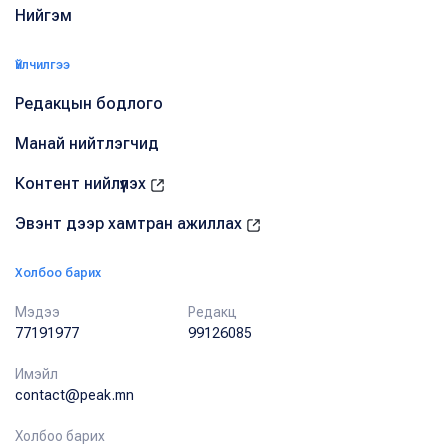
Нийгэм
Үйлчилгээ
Редакцын бодлого
Манай нийтлэгчид
Контент нийлүүлэх
Эвэнт дээр хамтран ажиллах
Холбоо барих
Мэдээ
Редакц
77191977
99126085
Имэйл
contact@peak.mn
Холбоо барих