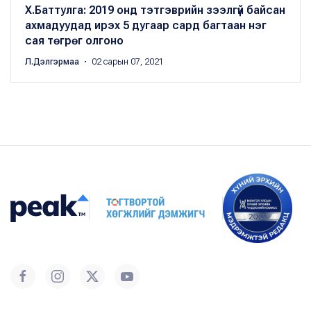
Х.Баттулга: 2019 онд тэтгэврийн зээлгүй байсан
ахмадуудад ирэх 5 дугаар сард багтаан нэг
сая төгрөг олгоно
Л.Дэлгэрмаа
・ 02 сарын 07, 2021