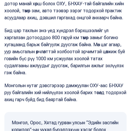
дотор манай хөрш болох ОХУ, БНХАУ-тай байгалийн хийн
хоолой, төмөр зам, авто тээвэр зэрэг тодорхой практик
асуудлаар ахиц, дэвшил гаргахад онцгой анхаарч байна.
Бид цар тахлын энэ үед хүндрэл бэрхшээлийг үл
харгалзан дотооддоо 800 гаруй км төмөр замыг богино
хугацаанд барьж байгуулж дуусгаж байна. Мөн цаг агаар,
уур амьсгалын өөрчлөлттэй холбоотой эрчимтэй цөлжиж буй
говийн бүс рүү 1000 км усжуулах хоолой татах
судалгааны ажлуудыг дуусгаж, барилгын ажлыг эхлүүлэх
гэж байна.
Монголын нутаг дэвсгэрээр дамжуулан ОХУ-аас БНХАУ
руу байгалийн хий нийлүүлэх хоолой барих төсөлд тодорхой
ахиц гарч буйд бид баяртай байна.
Монгол, Орос, Хятад гурван улсын “Эдийн засгийн
коридор”-ын чухал бүрэлдэхүүн хэсэг болох