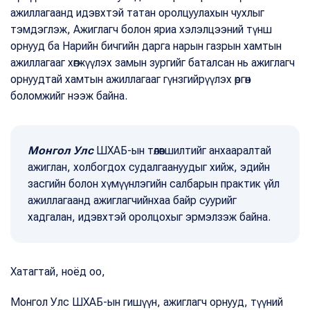
ажиллагаанд идэвхтэй татан оролцуулахын чухлыг
тэмдэглэж, Ажиглагч болон яриа хэлэлцээний түнш
орнууд ба Нарийн бичгийн дарга нарын газрын хамтын
ажиллагааг хөгжүүлэх замын зургийг баталсан нь ажиглагч
орнуудтай хамтын ажиллагааг гүнзгийрүүлэх өргөн
боломжийг нээж байна.
Монгол Улс
ШХАБ-ын төлөвшилтийг анхааралтай
ажиглан, холбогдох судалгаануудыг хийж, эдийн
засгийн болон хүмүүнлэгийн салбарын практик үйл
ажиллагаанд ажиглагчийнхаа байр суурийг
хадгалан, идэвхтэй оролцохыг эрмэлзэж байна.
Хатагтай, ноёд оо,
Монгол Улс ШХАБ-ын гишүүн, ажиглагч орнууд, түүний