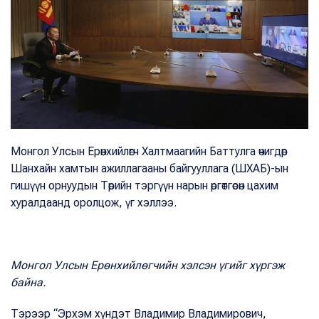
Монгол Улсын Ерөнхийлөгч Халтмаагийн Баттулга өчигдөр
Шанхайн хамтын ажиллагааны байгууллага (ШХАБ)-ын
гишүүн орнуудын Төрийн тэргүүн нарын өргөтгөсөн цахим
хуралдаанд оролцож, үг хэллээ.
Монгол Улсын Ерөнхийлөгчийн хэлсэн үгийг хүргэж
байна.
Тэрээр “Эрхэм хүндэт Владимир Владимирович,