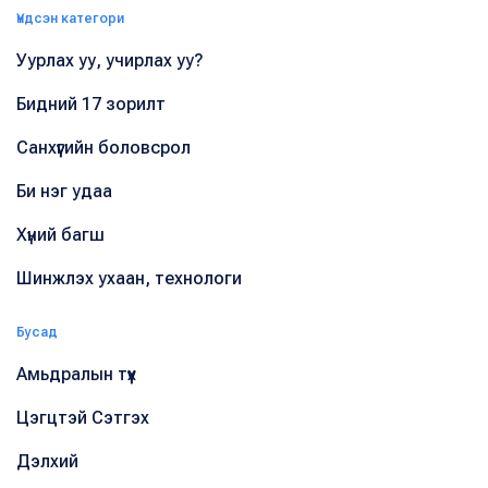
Үндсэн категори
Уурлах уу, учирлах уу?
Бидний 17 зорилт
Санхүүгийн боловсрол
Би нэг удаа
Хүний багш
Шинжлэх ухаан, технологи
Бусад
Амьдралын түүх
Цэгцтэй Сэтгэх
Дэлхий