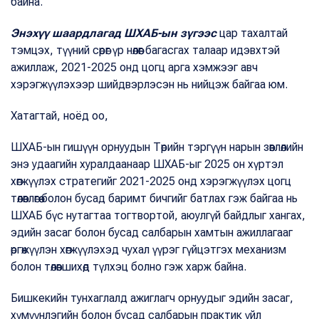
байна.
Энэхүү шаардлагад ШХАБ-ын зүгээс
цар тахалтай
тэмцэх, түүний сөрөг үр нөлөөг багасгах талаар идэвхтэй
ажиллаж, 2021-2025 онд цогц арга хэмжээг авч
хэрэгжүүлэхээр шийдвэрлэсэн нь нийцэж байгаа юм.
Хатагтай, ноёд оо,
ШХАБ-ын гишүүн орнуудын Төрийн тэргүүн нарын зөвлөлийн
энэ удаагийн хуралдаанаар ШХАБ-ыг 2025 он хүртэл
хөгжүүлэх стратегийг 2021-2025 онд хэрэгжүүлэх цогц
төлөвлөгөө болон бусад баримт бичгийг батлах гэж байгаа нь
ШХАБ бүс нутагтаа тогтвортой, аюулгүй байдлыг хангах,
эдийн засаг болон бусад салбарын хамтын ажиллагааг
өргөжүүлэн хөгжүүлэхэд чухал үүрэг гүйцэтгэх механизм
болон төлөвшихөд түлхэц болно гэж харж байна.
Бишкекийн тунхаглалд ажиглагч орнуудыг эдийн засаг,
хүмүүнлэгийн болон бусад салбарын практик үйл