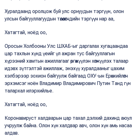
Хуралдаанд оролцож буй улс орнуудын тэргүүн, олон
улсын байгууллагуудын төлөөлөгчдийн тэргүүн нар аа,
Хатагтай, ноёд оо,
Оросын Холбооны Улс ШХАБ-ыг даргалах хугацаандаа
цар тахлын хүнд үеийг үл ажран тус байгууллагын
хүрээний хамтын ажиллагааг өргөжүүлэн хөгжүүлэх талаар
идэвх зүтгэлтэй ажиллаж, энэхүү хуралдааныг цахим
хэлбэрээр зохион байгуулж байгаад ОХУ-ын Ерөнхийлөгч
эрхэмсэг ноён Владимир Владимирович Путин Танд гүн
талархал илэрхийлье.
Хатагтай, ноёд оо,
Коронавируст халдварын цар тахал дэлхий дахинд аюул
учруулж байна. Олон хүн халдвар авч, олон хүн амь насаа
алдав.