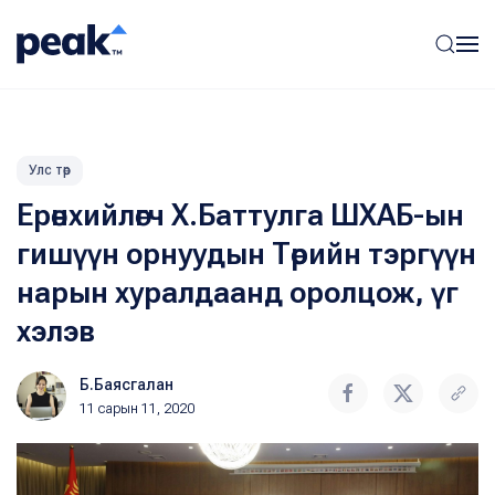
Улс төр
Ерөнхийлөгч Х.Баттулга ШХАБ-ын
гишүүн орнуудын Төрийн тэргүүн
нарын хуралдаанд оролцож, үг
хэлэв
Б.Баясгалан
11 сарын 11, 2020