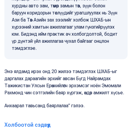
хурдны авто зам, төмөр замын төв, зүүн болон
баруун коридорын төслүүдийг урагшлуулах нь Зүүн
Ази ба Төв Азийн зах зээлийг холбож ШХАБ-ын
хүрээний хамтын ажиллагааг улам гүнзгийрүүлэх
юм. Бидэнд ийм практик ач холбогдолтой, бодит
үр дүнтэй үйл ажиллагаа чухал байгааг онцлон
тэмдэглэе.
Энэ ялдамд ирэх онд 20 жилээ тэмдэглэх ШХАБ-ыг
даргалах дараагийн эрхийг авсан Бүгд Найрамдах
Тажикистан Улсын Ерөнхийлөгч эрхэмсэг ноён Эмомали
Рахмонд чин сэтгэлийн баяр хүргэж, өндөр амжилт хүсье.
Анхаарал тавьсанд баярлалаа” гэлээ.
Холбоотой сэдвүүд