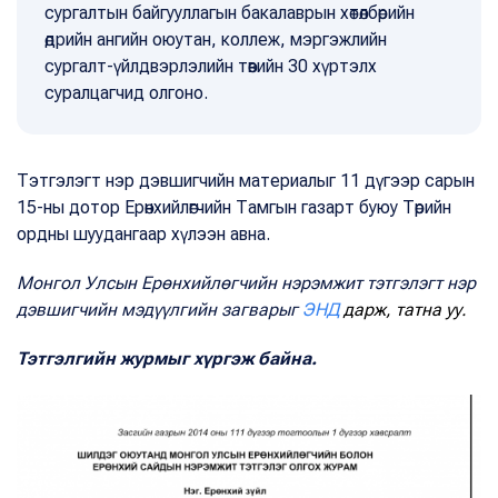
сургалтын байгууллагын бакалаврын хөтөлбөрийн
өдрийн ангийн оюутан, коллеж, мэргэжлийн
сургалт-үйлдвэрлэлийн төвийн 30 хүртэлх
суралцагчид олгоно.
Тэтгэлэгт нэр дэвшигчийн материалыг 11 дүгээр сарын
15-ны дотор Ерөнхийлөгчийн Тамгын газарт буюу Төрийн
ордны шуудангаар хүлээн авна.
Монгол Улсын Ерөнхийлөгчийн нэрэмжит тэтгэлэгт нэр
дэвшигчийн мэдүүлгийн загварыг
ЭНД
дарж, татна уу.
Тэтгэлгийн журмыг хүргэж байна.