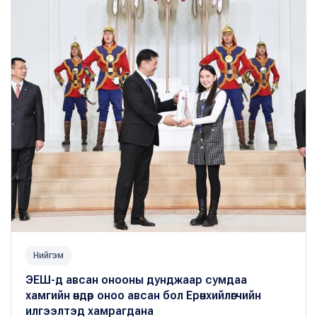
Нийгэм
ЭЕШ-д авсан онооны дунджаар сумдаа
хамгийн өндөр оноо авсан бол Ерөнхийлөгчийн
илгээлтэд хамрагдана