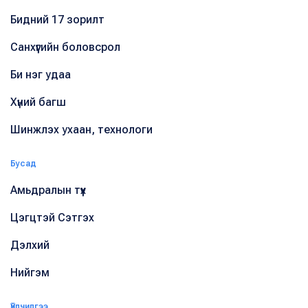
Бидний 17 зорилт
Санхүүгийн боловсрол
Би нэг удаа
Хүний багш
Шинжлэх ухаан, технологи
Бусад
Амьдралын түүх
Цэгцтэй Сэтгэх
Дэлхий
Нийгэм
Үйлчилгээ