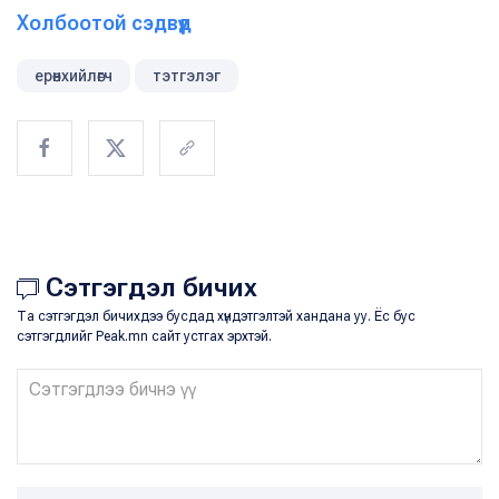
Холбоотой сэдвүүд
ерөнхийлөгч
тэтгэлэг
Сэтгэгдэл бичих
Та сэтгэгдэл бичихдээ бусдад хүндэтгэлтэй хандана уу. Ёс бус
сэтгэгдлийг Peak.mn сайт устгах эрхтэй.