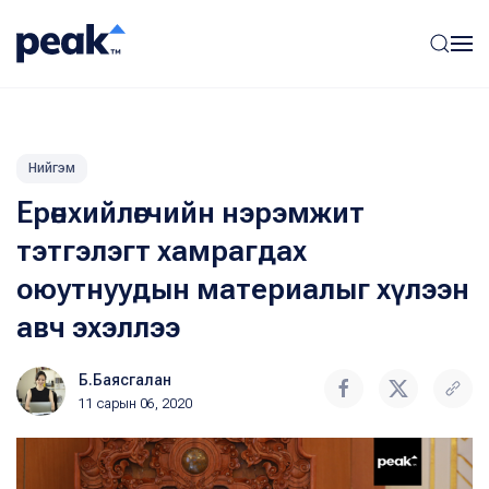
Нийгэм
Ерөнхийлөгчийн нэрэмжит
тэтгэлэгт хамрагдах
оюутнуудын материалыг хүлээн
авч эхэллээ
Б.Баясгалан
11 сарын 06, 2020