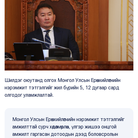
Шилдэг оюутанд олгох Монгол Улсын Ерөнхийлөгчийн
нэрэмжит тэтгэлгийг жил бүрийн 5, 12 дугаар сард
олгодог уламжлалтай.
Монгол Улсын Ерөнхийлөгчийн нэрэмжит тэтгэлгийг
амжилттай сурч хөдөлмөрлөн, үлгэр жишээ онцгой
амжилт гаргасан дотоодын дээд боловсролын