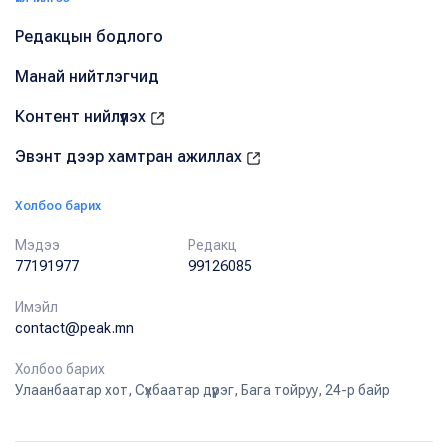
Редакцын бодлого
Манай нийтлэгчид
Контент нийлүүлэх
Эвэнт дээр хамтран ажиллах
Холбоо барих
Мэдээ
Редакц
77191977
99126085
Имэйл
contact@peak.mn
Холбоо барих
Улаанбаатар хот, Сүхбаатар дүүрэг, Бага тойруу, 24-р байр