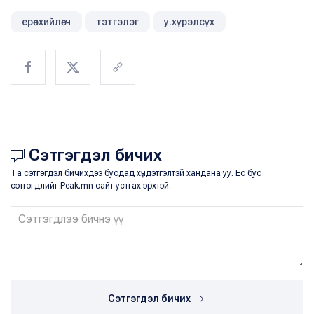
ерөнхийлөгч
тэтгэлэг
у.хүрэлсүх
Сэтгэгдэл бичих
Та сэтгэгдэл бичихдээ бусдад хүндэтгэлтэй хандана уу. Ёс бус
сэтгэгдлийг Peak.mn сайт устгах эрхтэй.
Сэтгэгдэл бичих