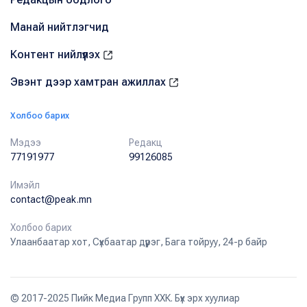
Манай нийтлэгчид
Контент нийлүүлэх
Эвэнт дээр хамтран ажиллах
Холбоо барих
Мэдээ
Редакц
77191977
99126085
Имэйл
contact@peak.mn
Холбоо барих
Улаанбаатар хот, Сүхбаатар дүүрэг, Бага тойруу, 24-р байр
© 2017-2025 Пийк Медиа Групп ХХК. Бүх эрх хуулиар