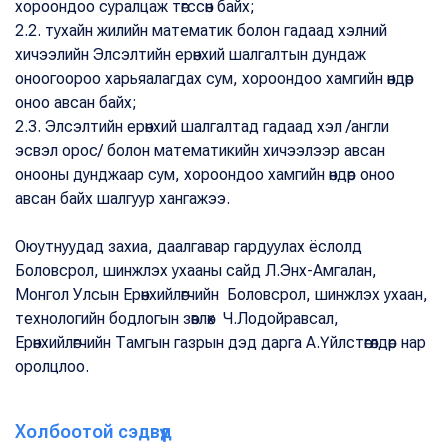
хороондоо суралцаж төгссөн байх;
2.2. тухайн жилийн математик болон гадаад хэлний
хичээлийн Элсэлтийн ерөнхий шалгалтын дундаж
оноогоороо харьяалагдах сум, хороондоо хамгийн өндөр
оноо авсан байх;
2.3. Элсэлтийн ерөнхий шалгалтад гадаад хэл /англи
эсвэл орос/ болон математикийн хичээлээр авсан
онооны дунджаар сум, хороондоо хамгийн өндөр оноо
авсан байх шалгуур хангажээ.
Оюутнуудад захиа, даалгавар гардуулах ёслолд
Боловсрол, шинжлэх ухааны сайд Л.Энх-Амгалан,
Монгол Улсын Ерөнхийлөгчийн Боловсрол, шинжлэх ухаан,
технологийн бодлогын зөвлөх Ч.Лодойравсал,
Ерөнхийлөгчийн Тамгын газрын дэд дарга А.Үйлстөгөлдөр нар
оролцлоо.
Холбоотой сэдвүүд