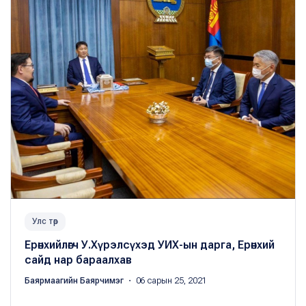
Улс төр
Ерөнхийлөгч У.Хүрэлсүхэд УИХ-ын дарга, Ерөнхий
сайд нар бараалхав
Баярмаагийн Баярчимэг
・ 06 сарын 25, 2021