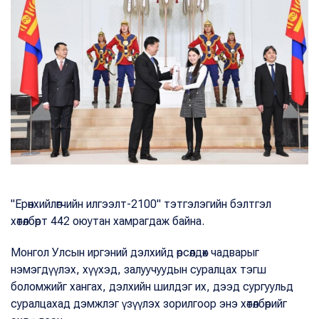
"Ерөнхийлөгчийн илгээлт-2100" тэтгэлэгийн бэлтгэл
хөтөлбөрт 442 оюутан хамрагдаж байна.
Монгол Улсын иргэний дэлхийд өрсөлдөх чадварыг
нэмэгдүүлэх, хүүхэд, залуучуудын суралцах тэгш
боломжийг хангах, дэлхийн шилдэг их, дээд сургуульд
суралцахад дэмжлэг үзүүлэх зорилгоор энэ хөтөлбөрийг