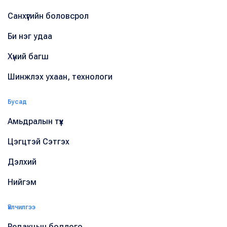
Санхүүгийн боловсрол
Би нэг удаа
Хүний багш
Шинжлэх ухаан, технологи
Бусад
Амьдралын түүх
Цэгцтэй Сэтгэх
Дэлхий
Нийгэм
Үйлчилгээ
Редакцын бодлого