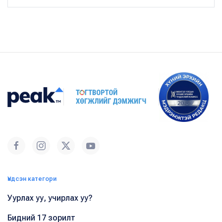
Үндсэн категори
Уурлах уу, учирлах уу?
Бидний 17 зорилт