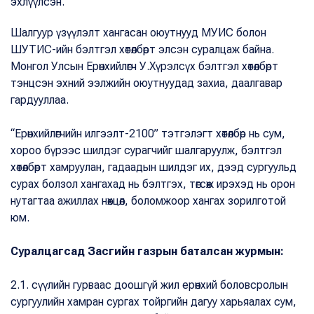
эхлүүлсэн.
Шалгуур үзүүлэлт хангасан оюутнууд МУИС болон
ШУТИС-ийн бэлтгэл хөтөлбөрт элсэн суралцаж байна.
Монгол Улсын Ерөнхийлөгч У.Хүрэлсүх бэлтгэл хөтөлбөрт
тэнцсэн эхний ээлжийн оюутнуудад захиа, даалгавар
гардууллаа.
“Ерөнхийлөгчийн илгээлт-2100” тэтгэлэгт хөтөлбөр нь сум,
хороо бүрээс шилдэг сурагчийг шалгаруулж, бэлтгэл
хөтөлбөрт хамруулан, гадаадын шилдэг их, дээд сургуульд
сурах болзол хангахад нь бэлтгэх, төгсөж ирэхэд нь орон
нутагтаа ажиллах нөхцөл, боломжоор хангах зорилготой
юм.
Суралцагсад Засгийн газрын баталсан журмын:
2.1. сүүлийн гурваас доошгүй жил ерөнхий боловсролын
сургуулийн хамран сургах тойргийн дагуу харьяалах сум,