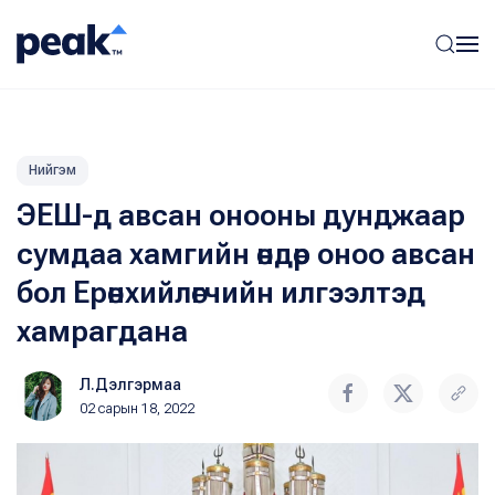
Нийгэм
ЭЕШ-д авсан онооны дунджаар
сумдаа хамгийн өндөр оноо авсан
бол Ерөнхийлөгчийн илгээлтэд
хамрагдана
Л.Дэлгэрмаа
02 сарын 18, 2022