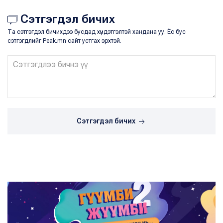
Сэтгэгдэл бичих
Та сэтгэгдэл бичихдээ бусдад хүндэтгэлтэй хандана уу. Ёс бус
сэтгэгдлийг Peak.mn сайт устгах эрхтэй.
Сэтгэгдэл бичих