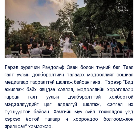
Гэрэл зурагчин Рандольф Эван болон түүний баг Таал
галт уулын дэлбэрэлтийн талаарх мэдээллийг сошиал
медиагаар тасралтгүй шалгаж байсан гэнэ. Тэрээр “Бид
ажиллаж байх явцдаа хэвлэл, мэдээллийн хэрэгслээр
гарсан галт уулын дэлбэрэлттэй холбоотой
мэдээллүүдийг цаг алдалгүй шалгаж, сэтгэл их
түгшүүртэй байсан. Хамгийн муу зүйл тохиолдох үед
хэрхэх ёстой талаар ч хоорондоо болгоомжлон
ярилцсан” хэмээжээ.