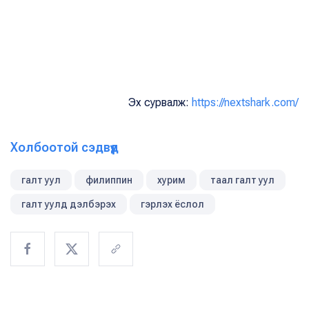
Эх сурвалж:
https://nextshark.com/
Холбоотой сэдвүүд
галт уул
филиппин
хурим
таал галт уул
галт уулд дэлбэрэх
гэрлэх ёслол