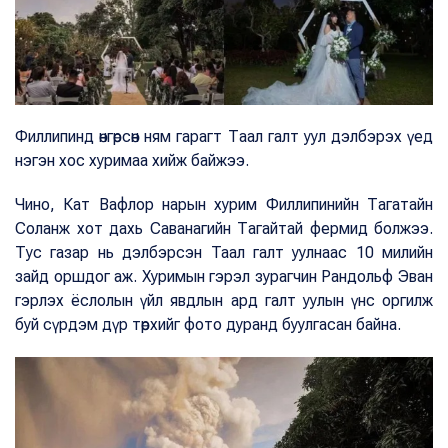
Филлипинд өнгөрсөн ням гарагт Таал галт уул дэлбэрэх үед
нэгэн хос хуримаа хийж байжээ.
Чино, Кат Вафлор нарын хурим Филлипинийн Тагатайн
Соланж хот дахь Саванагийн Тагайтай фермид болжээ.
Тус газар нь дэлбэрсэн Taaл галт уулнаас 10 милийн
зайд оршдог аж. Хуримын гэрэл зурагчин Рандольф Эван
гэрлэх ёслолын үйл явдлын ард галт уулын үнс оргилж
буй сүрдэм дүр төрхийг фото дуранд буулгасан байна.