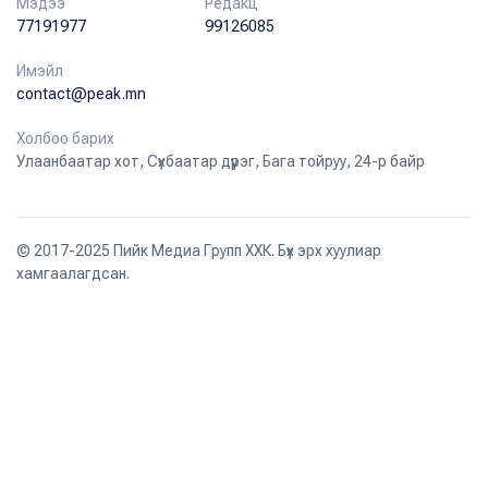
Мэдээ
Редакц
77191977
99126085
Имэйл
contact@peak.mn
Холбоо барих
Улаанбаатар хот, Сүхбаатар дүүрэг, Бага тойруу, 24-р байр
© 2017-2025 Пийк Медиа Групп ХХК. Бүх эрх хуулиар
хамгаалагдсан.