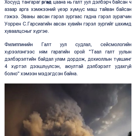
Хосууд тангараг өргөхөд цаана нь галт уул дэлбэрч байсан ч
азаар арга хэмжээний үеэр хүмүүс маш тайван байсан
гэжээ. Эваны авсан гэрэл зургаас гадна гэрэл зурагчин
Уоррен С.Гарсиагийн авсан хувийн гэрэл зургийг цахимд
хуваалцсныг хүргэе.
Филиппинийн Галт уул судлал, сейсмологийн
хүрээлэнгээс ням гарагийн орой "Таал галт уулын
дэлбэрэлтийн байдал улам дордож, дохиоллын түвшинг
4 хүртэл дээшлүүлсэн, аюултай дэлбэрэлт удахгүй
болно" хэмээн мэдэгдсэн байна.