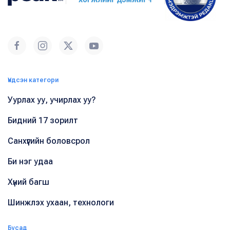
Үндсэн категори
Уурлах уу, учирлах уу?
Бидний 17 зорилт
Санхүүгийн боловсрол
Би нэг удаа
Хүний багш
Шинжлэх ухаан, технологи
Бусад