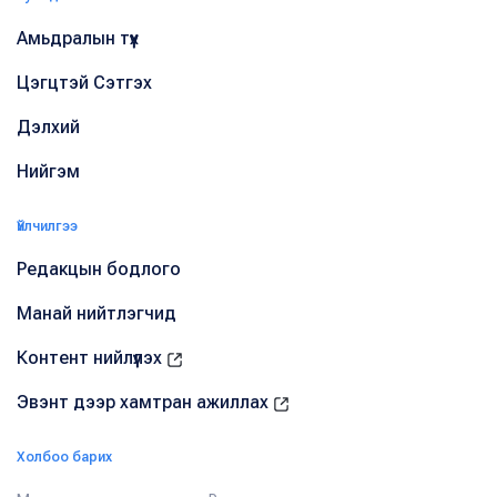
Амьдралын түүх
Цэгцтэй Сэтгэх
Дэлхий
Нийгэм
Үйлчилгээ
Редакцын бодлого
Манай нийтлэгчид
Контент нийлүүлэх
Эвэнт дээр хамтран ажиллах
Холбоо барих