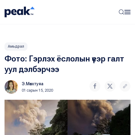
Амьдрал
Фото: Гэрлэх ёслолын үеэр галт
уул дэлбэрчээ
Э.Мөнхтуяа
01 сарын 15, 2020