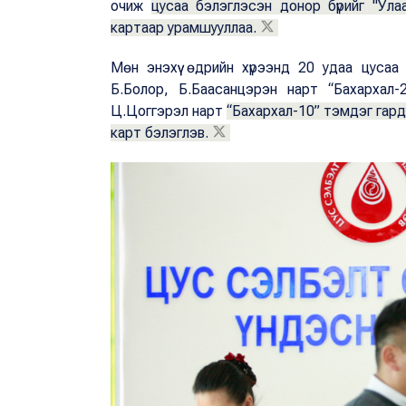
очиж
цусаа бэлэглэсэн донор бүрийг "Ул
картаар урамшууллаа.
Мөн энэхүү өдрийн хүрээнд 20 удаа цусаа
Б.Болор, Б.Баасанцэрэн нарт “Бахархал-
Ц.Цоггэрэл нарт
“Бахархал-10” тэмдэг гарду
карт бэлэглэв.