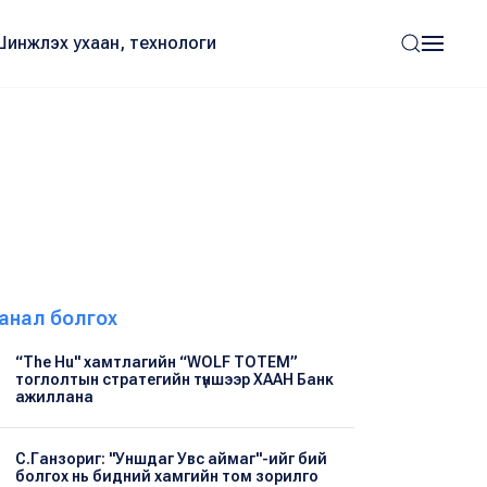
Шинжлэх ухаан, технологи
анал болгох
“The Hu" хамтлагийн “WOLF TOTEM”
тоглолтын стратегийн түншээр ХААН Банк
ажиллана
С.Ганзориг: "Уншдаг Увс аймаг"-ийг бий
болгох нь бидний хамгийн том зорилго