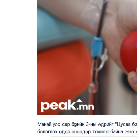
Манай улс сар бүрийн 3-ны өдрийг "Цусаа 
бэлэглэх өдөр өнөөдөр тохиож байна. Энэ 