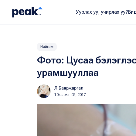
Уурлах уу, учирлах уу?
Бид
Нийгэм
Фото: Цусаа бэлэглэс
урамшууллаа
Л.Баяржаргал
10 сарын 03, 2017