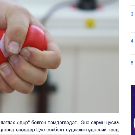
3
4
5
бэлэглэх өдөр" болгон тэмдэглэдэг. Энэ сарын цусаа
хүрээнд өнөөдөр Цус сэлбэлт судлалын үндэсний төвд