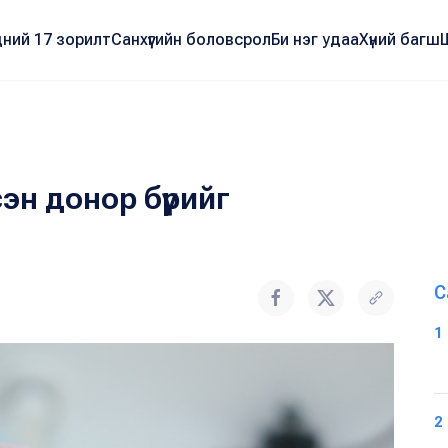
ний 17 зорилт
Санхүүгийн боловсрол
Би нэг удаа
Хүний багш
эн донор бүрийг
С
1
2