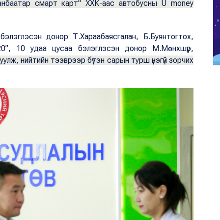
аанбаатар смарт карт" ХХК-аас автобусны U money
 бэлэглэсэн донор Т.Хараабаясгалан, Б.Буянтогтох,
20”, 10 удаа цусаа бэлэглэсэн донор М.Мөнхшүр,
улж, нийтийн тээврээр бүтэн сарын турш үнэгүй зорчих