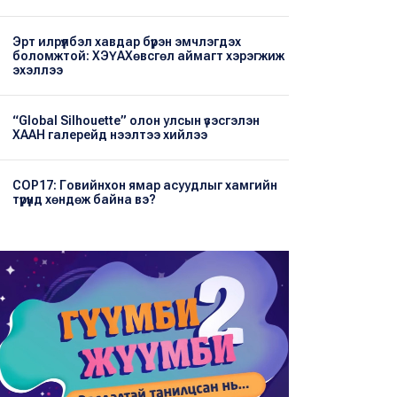
Эрт илрүүлбэл хавдар бүрэн эмчлэгдэх
боломжтой: ХЭҮА​Хөвсгөл аймагт хэрэгжиж
эхэллээ
“Global Silhouette” олон улсын үзэсгэлэн
ХААН галерейд нээлтээ хийлээ
COP17: Говийнхон ямар асуудлыг хамгийн
түрүүнд хөндөж байна вэ?