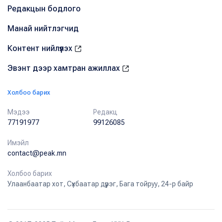
Редакцын бодлого
Манай нийтлэгчид
Контент нийлүүлэх
Эвэнт дээр хамтран ажиллах
Холбоо барих
Мэдээ
Редакц
77191977
99126085
Имэйл
contact@peak.mn
Холбоо барих
Улаанбаатар хот, Сүхбаатар дүүрэг, Бага тойруу, 24-р байр