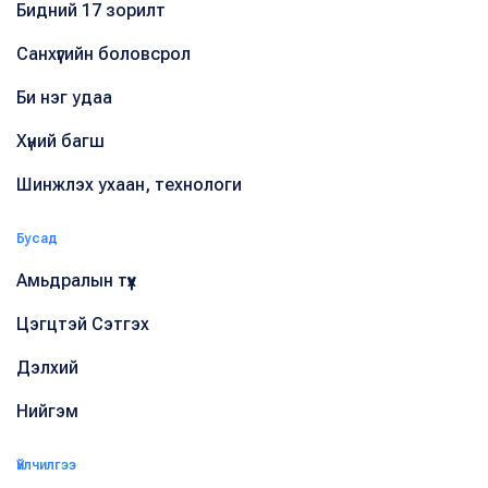
Бидний 17 зорилт
Санхүүгийн боловсрол
Би нэг удаа
Хүний багш
Шинжлэх ухаан, технологи
Бусад
Амьдралын түүх
Цэгцтэй Сэтгэх
Дэлхий
Нийгэм
Үйлчилгээ