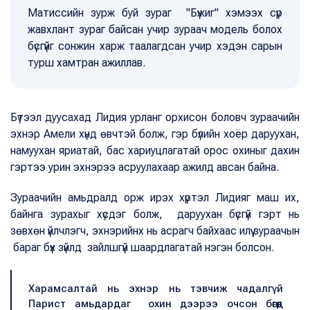
Матиссийн зурж буй зураг "Бүжиг" хэмээх сүр
жавхлант зураг байсан учир зураач модель болох
бүсгүйг сонжин харж таалагдсан учир хэдэн сарын
турш хамтран ажиллав.
Бүтээл дуусахад Лидия урланг орхисон боловч зураачийн
эхнэр Амели хүнд өвчтэй болж, гэр бүлийн хоёр даруухан,
намуухан яриатай, бас хариуцлагатай орос охиныг дахин
гэртээ урин эхнэрээ асруулахаар ажилд авсан байна.
Зураачийн амьдралд орж ирэх хүртэл Лидияг маш их,
байнга зурахыг хүсдэг болж, даруухан бүсгүй гэрт нь
зөвхөн үйлчлэгч, эхнэрийнх нь асрагч байхаас илүү зураачын
бараг бүх зүйлд зайлшгүй шаардлагатай нэгэн болсон.
Харамсалтай нь эхнэр нь тэвчиж чадалгүй
Парист амьдардаг охин дээрээ очсон бөгөөд