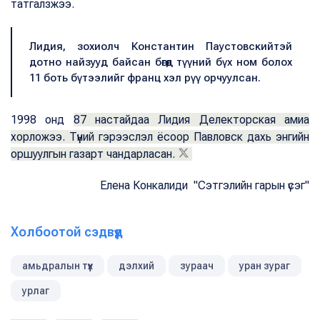
татгалзжээ.
Лидия, зохиолч Константин Паустовскийтэй
дотно найзууд байсан бөгөөд түүний бүх ном болох
11 боть бүтээлийг франц хэл рүү орчуулсан.
1998 онд
87 настайдаа Лидия Делекторская амиа
хорложээ. Түүний гэрээслэл ёсоор Павловск дахь энгийн
оршуулгын газарт чандарласан.
Елена Конкалиди "Сэтгэлийн гарын үсэг"
Холбоотой сэдвүүд
амьдралын түүх
дэлхий
зураач
уран зураг
урлаг