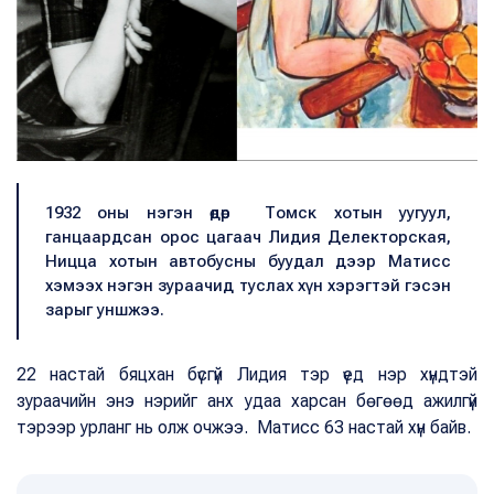
1932 оны нэгэн өдөр Томск хотын уугуул,
ганцаардсан орос цагаач Лидия Делекторская,
Ницца хотын автобусны буудал дээр Матисс
хэмээх нэгэн зураачид туслах хүн хэрэгтэй гэсэн
зарыг уншжээ.
22 настай бяцхан бүсгүй Лидия тэр үед нэр хүндтэй
зураачийн энэ нэрийг анх удаа харсан бөгөөд ажилгүй
тэрээр урланг нь олж очжээ. Матисс 63 настай хүн байв.