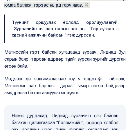
юмаа баглаж, гэрээс нь үүрд гарч явав.
Түүнийг оршуулах ёслолд оролцуулаагүй.
Зураачийн ач зээ нарын нэг нь "Тэр зүгээр л
хөлсний ажилчин байсан." гэж дурссан.
Матиссийн гэрт байсан хугацаанд зураач, Лидияд Зул
сарын баяр, төрсөн өдрөөр түүнийг зурсан зургийг дурсган
өгсөн байв.
Мэдээж өв залгамжлалаас юу ч олдохгүйг ойлгож,
Матиссыг нас барсны дараа ямар нэгэн байдлаар
амьдралаа баталгаажуулахыг хүсчээ.
Нэмж дурдахад, Лидияд зураачын өгч байсан
багахан цалингаасаа "боломжийн", өөрөөр хэлбэл
зах зээлийн үнээр түүний зургийг худалдаж авч