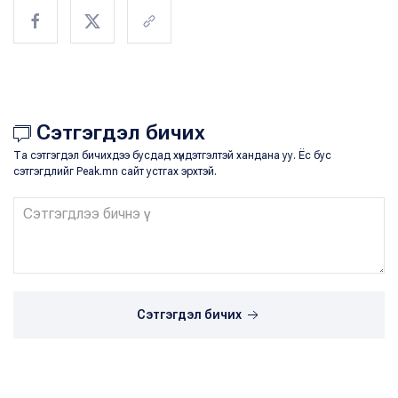
Сэтгэгдэл бичих
Та сэтгэгдэл бичихдээ бусдад хүндэтгэлтэй хандана уу. Ёс бус
сэтгэгдлийг Peak.mn сайт устгах эрхтэй.
Сэтгэгдэл бичих