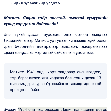
Лидия зураачийнд үлджээ.
Матисс, Лидия хоёр эрэгтэй, эмэгтэй хүмүүсийн
хувьд хэр дотно байсан бэ?
Энэ тухай үлдсэн дурсамж бага бөгөөд ямартаа
Лидиягийн ачаар Матисс урт удаан хугацаанд хүний болон
уран бүтээлчийн амьдралаар амьдарч, амьдралынхаа
сүүлийн жилүүдэд аз жаргалтай байсан нь л үлдсэн юм.
Матисс 1941 онд хорт хавдраар оношлогдож,
тэр бараг алхаж явж чадахаа больсон ч дахин 13
жил амьдарч, уран бүтээлийнхээ ажилд идэвхтэй
оролцсоор байв.
Зураач
1954 онд нас барахад Лидия нэг өдрийн дотор