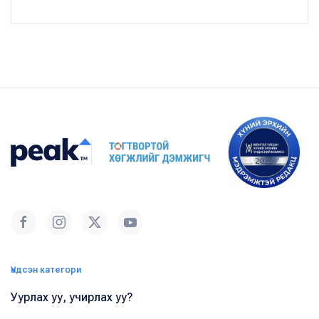
Үндсэн категори
Уурлах уу, учирлах уу?