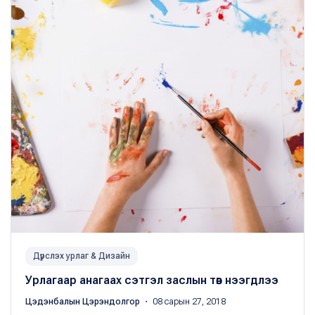
Дүрслэх урлаг & Дизайн
Урлагаар анагаах сэтгэл заслын төв нээгдлээ
Цэдэнбалын Цэрэндолгор
・ 08 сарын 27, 2018