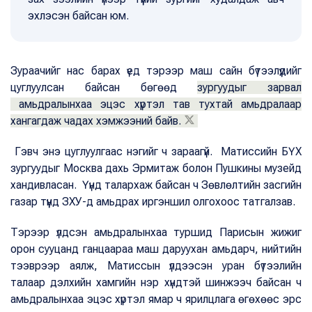
эхлэсэн байсан юм.
Зураачийг нас барах үед тэрээр маш сайн бүтээлүүдийг
цуглуулсан байсан бөгөөд
зургуудыг зарвал
амьдралынхаа эцэс хүртэл тав тухтай амьдралаар
хангагдаж чадах хэмжээний байв.
Гэвч энэ цуглуулгаас нэгийг ч зараагүй. Матиссийн БҮХ
зургуудыг Москва дахь Эрмитаж болон Пушкины музейд
хандивласан. Үүнд талархаж байсан ч Зөвлөлтийн засгийн
газар түүнд ЗХУ-д амьдрах иргэншил олгохоос татгалзав.
Тэрээр үлдсэн амьдралынхаа туршид Парисын жижиг
орон сууцанд ганцаараа маш даруухан амьдарч, нийтийн
тээврээр аялж, Матиссын үлдээсэн уран бүтээлийн
талаар дэлхийн хамгийн нэр хүндтэй шинжээч байсан ч
амьдралынхаа эцэс хүртэл ямар ч ярилцлага өгөхөөс эрс