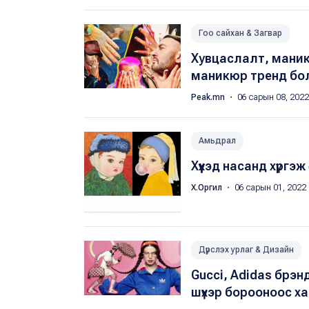
Гоо сайхан & Загвар
Хувцаслалт, маникю
маникюр тренд бо
Peak.mn
・ 06 сарын 08, 2022
Амьдрал
Хүүхэд насанд хүргэж 
Х.Оргил
・ 06 сарын 01, 2022
Дүрслэх урлаг & Дизайн
Gucci, Adidas брэн
шүхэр борооноос ха