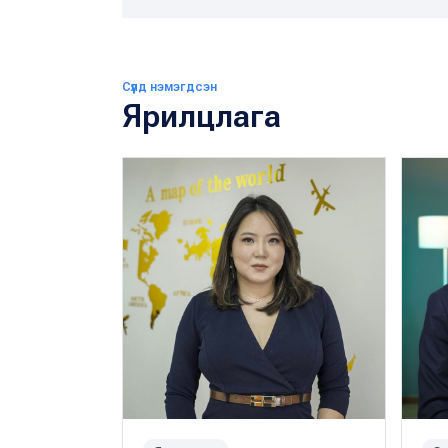
Сүүлд нэмэгдсэн
Ярилцлага