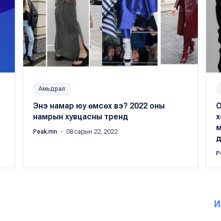
Амьдрал
Энэ намар юу өмсөх вэ? 2022 оны
О
намрын хувцасны тренд
х
м
Peak.mn
・ 08 сарын 22, 2022
д
P
И