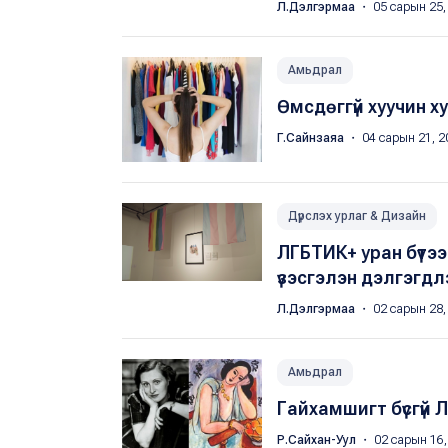
Л.Дэлгэрмаа
・ 05 сарын 25,
Амьдрал
Өмсдөггүй хуучин х
Г.Сайнзаяа
・ 04 сарын 21, 2
Дүрслэх урлаг & Дизайн
ЛГБТИК+ уран бүт
үзэсгэлэн дэлгэгдл
Л.Дэлгэрмаа
・ 02 сарын 28,
Амьдрал
Гайхамшигт бүсгүй 
Р.Сайхан-Уул
・ 02 сарын 16,