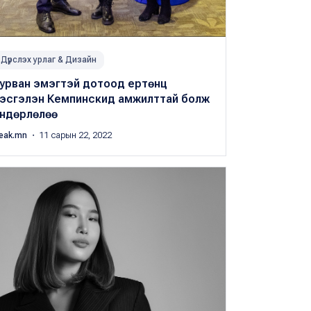
Дүрслэх урлаг & Дизайн
урван эмэгтэй дотоод ертөнц
зэсгэлэн Кемпинскид амжилттай болж
ндөрлөлөө
eak.mn
・ 11 сарын 22, 2022