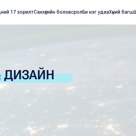
ний 17 зорилт
Санхүүгийн боловсрол
Би нэг удаа
Хүний багш
& ДИЗАЙН