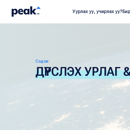
Уурлах уу, учирлах уу?
Бид
Сэдэв:
ДҮРСЛЭХ УРЛАГ 