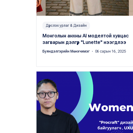
Дүрслэх урлаг & Дизайн
Монголын анхны AI моделтой хувцас
загварын дэлгүүр "Lunette" нээгдлээ
Буяндэлгэрийн Мөнхчимэг
・ 06 сарын 16, 2025