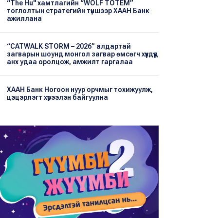
“The Hu" хамтлагийн “WOLF TOTEM”
тоглолтын стратегийн түншээр ХААН Банк
ажиллана
“CATWALK STORM – 2026” алдартай
загварын шоунд монгол загвар өмсөгч хүүхдүүд
анх удаа оролцож, амжилт гаргалаа
ХААН Банк Ногоон нуур орчмыг тохижуулж,
цэцэрлэгт хүрээлэн байгуулна