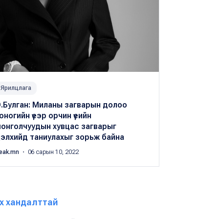
Ярилцлага
.Булган: Миланы загварын долоо
оногийн үеэр орчин үеийн
онголчуудын хувцас загварыг
элхийд таниулахыг зорьж байна
eak.mn
・ 06 сарын 10, 2022
х хандалттай