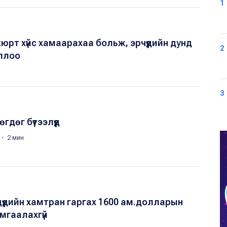
1
рт хүйс хамаарахаа больж, эрчүүдийн дунд
2
ллоо
3
өгдөг бүтээлүүд
 ・ 2 мин
дүүдийн хамтран гаргах 1600 ам.долларын
мгаалахгүй