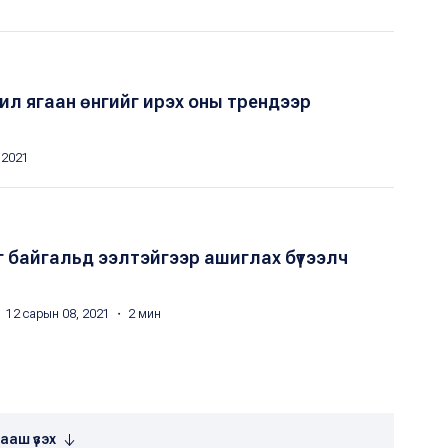
 нил ягаан өнгийг ирэх оны трендээр
 2021
байгальд ээлтэйгээр ашиглах бүтээлч
 12 сарын 08, 2021 ・ 2 мин
ааш үзэх