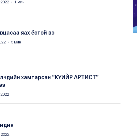
 2022 ・ 1 мин
увцасаа яах ёстой вэ
022 ・ 5 мин
ээлчдийн хамтарсан “КҮИЙР АРТИСТ”
ээ
 2022
Лидия
 2022