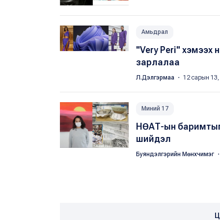
Амьдрал
"Very Peri" хэмээх
зарлалаа
Л.Дэлгэрмаа
・ 12 сарын 13,
Миний 17
НӨАТ-ын баримтыг 
шийдэл
Буяндэлгэрийн Мөнхчимэг
・
Ц