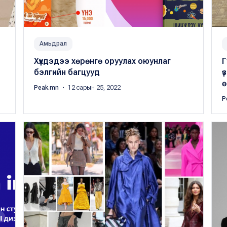
Амьдрал
Хүүхдэдээ хөрөнгө оруулах оюунлаг
Г
бэлгийн багцууд
ү
ө
Peak.mn
・ 12 сарын 25, 2022
P