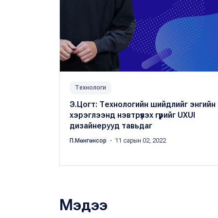
Технологи
Э.Цогт: Технологийн шийдлийг энгийн
хэрэглээнд нэвтрүүлэх гүүрийг UXUI
дизайнерууд тавьдаг
П.Мөнгөнсор
・ 11 сарын 02, 2022
Мэдээ