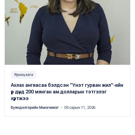
Ярилцлага
Ахлах ангиасаа бэлдсэн “Үнэт гурван жил”-ийн
үр дүнд 200 мянган ам.долларын тэтгэлэг
хүртжээ
Буяндэлгэрийн Мөнхчимэг
・ 05 сарын 11, 2026