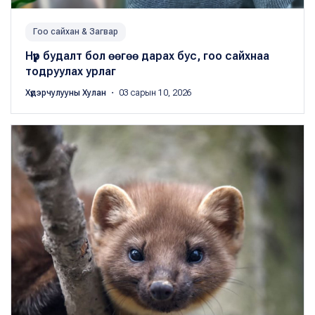
Гоо сайхан & Загвар
Нүүр будалт бол өөгөө дарах бус, гоо сайхнаа
тодруулах урлаг
Хүдэрчулууны Хулан
・ 03 сарын 10, 2026