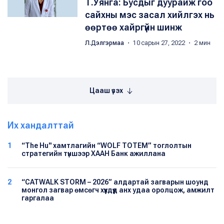
Т.Уянга: Бусдыг дуурайж гоо
сайхны мэс засал хийлгэх нь
өөртөө хайргүйн шинж
Л.Дэлгэрмаа
・ 10 сарын 27, 2022 ・ 2 мин
Цааш үзэх
Их хандалттай
1
“The Hu" хамтлагийн “WOLF TOTEM” тоглолтын
стратегийн түншээр ХААН Банк ажиллана
2
“CATWALK STORM – 2026” алдартай загварын шоунд
монгол загвар өмсөгч хүүхдүүд анх удаа оролцож, амжилт
гаргалаа