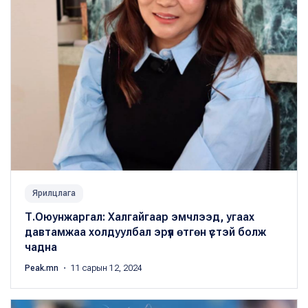
Ярилцлага
Т.Оюунжаргал: Халгайгаар эмчлээд, угаах
давтамжаа холдуулбал эрүүл өтгөн үстэй болж
чадна
Peak.mn
・ 11 сарын 12, 2024