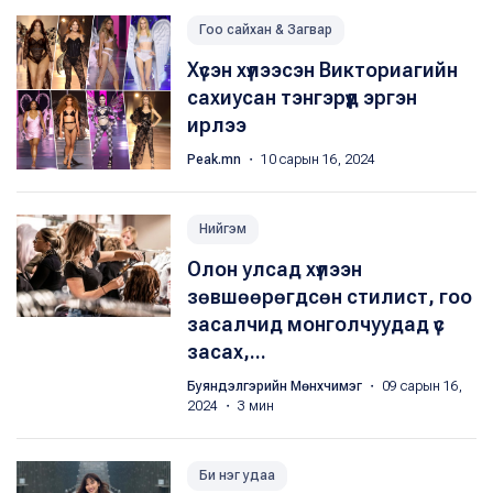
Гоо сайхан & Загвар
Хүсэн хүлээсэн Викториагийн
сахиусан тэнгэрүүд эргэн
ирлээ
Peak.mn
・ 10 сарын 16, 2024
Нийгэм
Олон улсад хүлээн
зөвшөөрөгдсөн стилист, гоо
засалчид монголчуудад үс
засах,...
Буяндэлгэрийн Мөнхчимэг
・ 09 сарын 16,
2024 ・ 3 мин
Би нэг удаа