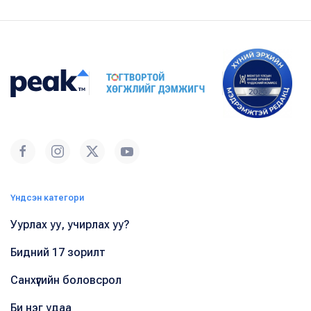
Үндсэн категори
Уурлах уу, учирлах уу?
Бидний 17 зорилт
Санхүүгийн боловсрол
Би нэг удаа