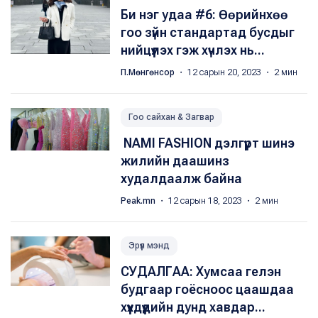
Би нэг удаа #6: Өөрийнхөө
гоо зүйн стандартад бусдыг
нийцүүлэх гэж хүчлэх нь...
П.Мөнгөнсор
・ 12 сарын 20, 2023 ・ 2 мин
Гоо сайхан & Загвар
​ NAMI FASHION дэлгүүрт шинэ
жилийн даашинз
худалдаалж байна
Peak.mn
・ 12 сарын 18, 2023 ・ 2 мин
Эрүүл мэнд
СУДАЛГАА: Хумсаа гелэн
будгаар гоёсноос цаашдаа
хүүхдүүдийн дунд хавдар...