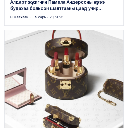
Алдарт жүжигчин Памела Андерсоны нүүрээ
будахаа больсон шалтгааны цаад учир…
Н.Жавхлан
・ 09 сарын 28, 2025