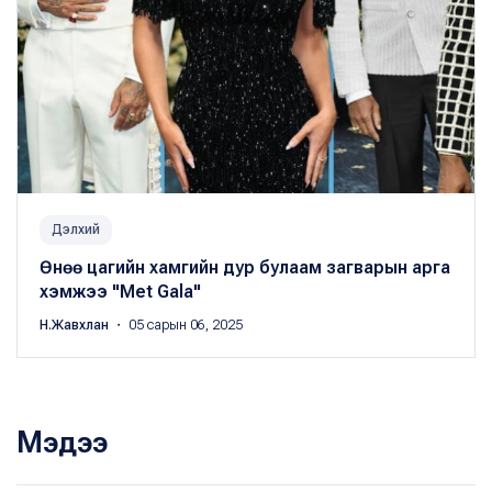
Дэлхий
Өнөө цагийн хамгийн дур булаам загварын арга
хэмжээ "Met Gala"
Н.Жавхлан
・ 05 сарын 06, 2025
Мэдээ