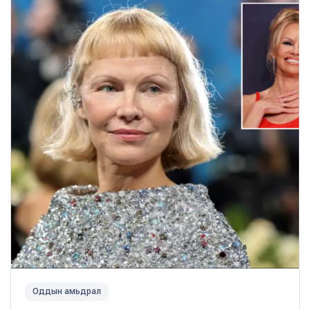
Оддын амьдрал