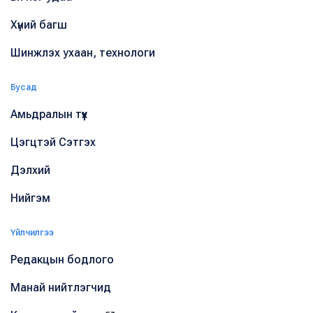
Хүний багш
Шинжлэх ухаан, технологи
Бусад
Амьдралын түүх
Цэгцтэй Сэтгэх
Дэлхий
Нийгэм
Үйлчилгээ
Редакцын бодлого
Манай нийтлэгчид