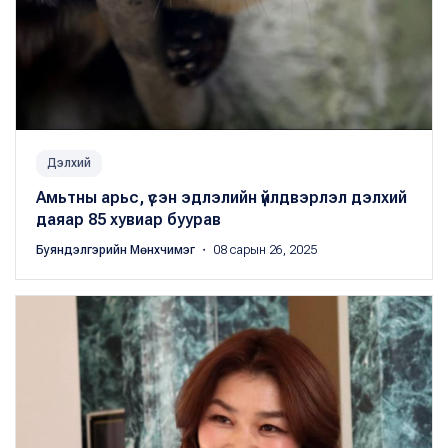
Дэлхий
Амьтны арьс, үсэн эдлэлийн үйлдвэрлэл дэлхий
даяар 85 хувиар буурав
Буяндэлгэрийн Мөнхчимэг
・ 08 сарын 26, 2025