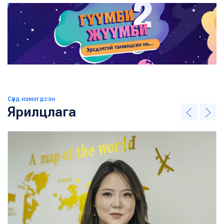
Сүүлд нэмэгдсэн
Ярилцлага