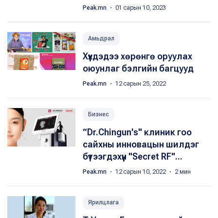
Peak.mn
・ 01 сарын 10, 2023
Амьдрал
Хүүхдэдээ хөрөнгө оруулах
оюунлаг бэлгийн багцууд
Peak.mn
・ 12 сарын 25, 2022
Бизнес
“Dr.Chingun's" клиник гоо
сайхны инновацын шилдэг
бүтээгдэхүүн "Secret RF"...
Peak.mn
・ 12 сарын 10, 2022 ・ 2 мин
Ярилцлага