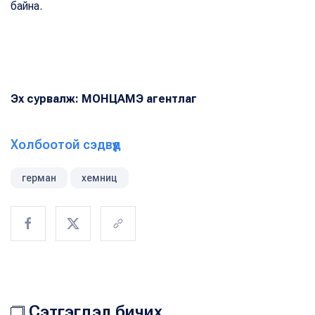
байна.
Эх сурвалж: МОНЦАМЭ агентлаг
Холбоотой сэдвүүд
герман
хемниц
Сэтгэгдэл бичих