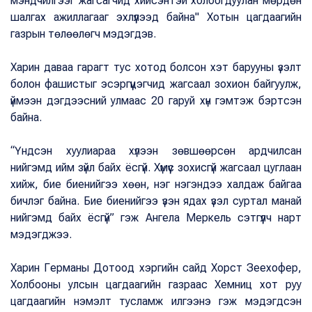
мэндчилгээг жагсагчид хийсэнтэй холбогдуулан мөрдөн
шалгах ажиллагааг эхлүүлээд байна" Хотын цагдаагийн
газрын төлөөлөгч мэдэгдэв.
Харин даваа гарагт тус хотод болсон хэт барууны үзэлт
болон фашистыг эсэргүүцэгчид жагсаал зохион байгуулж,
үймээн дэгдээсний улмаас 20 гаруй хүн гэмтэж бэртсэн
байна.
“Үндсэн хуулиараа хүлээн зөвшөөрсөн ардчилсан
нийгэмд ийм зүйл байх ёсгүй. Хүмүүс зохисгүй жагсаал цуглаан
хийж, бие биенийгээ хөөн, нэг нэгэндээ халдаж байгаа
бичлэг байна. Бие биенийгээ үзэн ядах үзэл суртал манай
нийгэмд байх ёсгүй” гэж Ангела Меркель сэтгүүлч нарт
мэдэгджээ.
Харин Германы Дотоод хэргийн сайд Хорст Зеехофер,
Холбооны улсын цагдаагийн газраас Хемниц хот руу
цагдаагийн нэмэлт тусламж илгээнэ гэж мэдэгдсэн