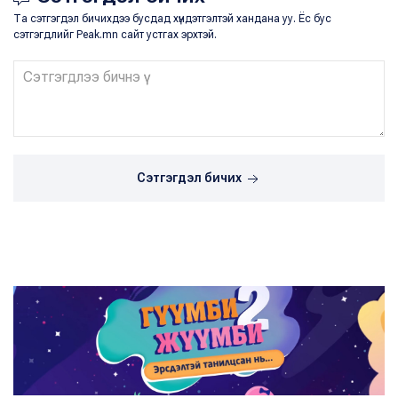
Та сэтгэгдэл бичихдээ бусдад хүндэтгэлтэй хандана уу. Ёс бус
сэтгэгдлийг Peak.mn сайт устгах эрхтэй.
Сэтгэгдэл бичих