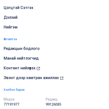
Цэгцтэй Сэтгэх
Дэлхий
Нийгэм
Үйлчилгээ
Редакцын бодлого
Манай нийтлэгчид
Контент нийлүүлэх
Эвэнт дээр хамтран ажиллах
Холбоо барих
Мэдээ
Редакц
77191977
99126085