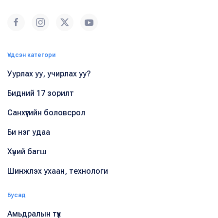
Үндсэн категори
Уурлах уу, учирлах уу?
Бидний 17 зорилт
Санхүүгийн боловсрол
Би нэг удаа
Хүний багш
Шинжлэх ухаан, технологи
Бусад
Амьдралын түүх