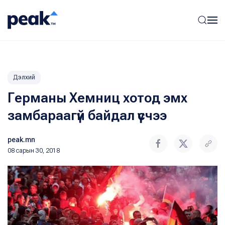
Дэлхий
Германы Хемниц хотод эмх
замбараагүй байдал үүсчээ
peak.mn
08 сарын 30, 2018