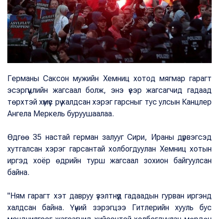
Германы Саксон мужийн Хемниц хотод мягмар гарагт
эсэргүүцлийн жагсаал болж, энэ үеэр жагсагчид гадаад
төрхтэй хүмүүс рүү халдсан хэрэг гарсныг тус улсын Канцлер
Ангела Меркель буруушаалаа.
Өдгөө 35 настай герман залууг Сири, Ираны дүрвэгсэд
хутгалсан хэрэг гарсантай холбогдуулан Хемниц хотын
иргэд хоёр өдрийн турш жагсаал зохион байгуулсан
байна.
"Ням гарагт хэт давруу үзэлтнүүд гадаадын гурван иргэнд
халдсан байна. Үүний зэрэгцээ Гитлерийн хууль бус