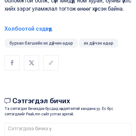
боломжтой болж, сүм хийдүүд ном хуран, буяны үйлс
хийх зэрэг уламжлал тогтож өнөөг хүрсэн байна.
Холбоотой сэдвүүд
бурхан багшийн их дүйчин өдөр
их дүйчэн өдөр
Сэтгэгдэл бичих
Та сэтгэгдэл бичихдээ бусдад хүндэтгэлтэй хандана уу. Ёс бус
сэтгэгдлийг Peak.mn сайт устгах эрхтэй.