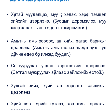
Хүнтэй муудалцах, муу үг хэлэх, хэрүүл тэмцэл
хийхийг цээрлэнэ. (Бусдыг доромжлох, муу
үгээр хэлэх нь энэ өдөрт тохиромжгүй.)
Амьтны амь хороох, ан хийх, загас барихыг
цээрлэнэ. (Амьтны амь таслах нь хүнд нүгэл тул
дүйчин өдөр бүр илүү хүнд буудаг.)
Согтууруулах ундаа хэрэглэхийг цээрлэнэ.
(Сэтгэл мунхруулах зүйлээс зайлсхийх ёстой.)
Хулгай хийх, хүний эд хөрөнгө завшихыг
цээрлэнэ.
Хүний нэр төрийг гутаах, хов жив тараахыг