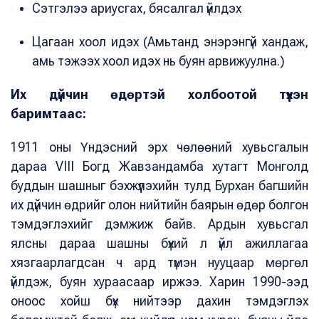
Сэтгэлээ ариусгах, бясалгал үйлдэх
Цагаан хоол идэх (Амьтанд энэрэнгүй хандаж,
амь тэжээх хоол идэх нь буян арвижуулна.)
Их дүйчин өдөртэй холбоотой түүхэн
баримтаас:
1911 оны Үндэсний эрх чөлөөний хувьсгалын
дараа VIII Богд Жавзандамба хутагт Монголд
буддын шашныг бэхжүүлэхийн тулд Бурхан багшийн
их дүйчин өдрийг олон нийтийн баярын өдөр болгон
тэмдэглэхийг дэмжиж байв. Ардын хувьсгал
ялсны дараа шашны бүхий л үйл ажиллагаа
хязгаарлагдсан ч ард түмэн нууцаар мөргөл
үйлдэж, буян хураасаар иржээ. Харин
1990-ээд
оноос хойш бүх нийтээр дахин тэмдэглэх