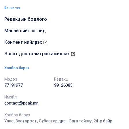
Үйлчилгээ
Редакцын бодлого
Манай нийтлэгчид
Контент нийлүүлэх
Эвэнт дээр хамтран ажиллах
Холбоо барих
Мэдээ
Редакц
77191977
99126085
Имэйл
contact@peak.mn
Холбоо барих
Улаанбаатар хот, Сүхбаатар дүүрэг, Бага тойруу, 24-р байр