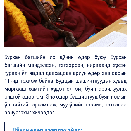
Бурхан багшийн их дүйчин өдөр буюу Бурхан
багшийн мэндэлсэн, гэгээрсэн, нирваанд хүрсэн
гурван үйл явдал давхацсан ариун өдөр энэ сарын
11-нд тохиож байна. Буддын шашинтнуудын хувьд
маргааш хамгийн хүндэтгэлтэй, буян арвижуулах
онцгой өдөр юм. Энэ өдөр буддистууд буян номын
үйл хийхийг эрхэмлэж, муу үйлийг тэвчин, сэтгэлээ
ариусгахыг хичээдэг.
Дүйчин өдөр цээрлэх зүйлс: