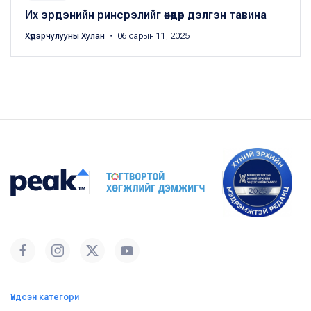
Их эрдэнийн ринсрэлийг өнөөдөр дэлгэн тавина
Хүдэрчулууны Хулан
・ 06 сарын 11, 2025
Үндсэн категори