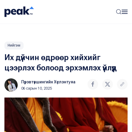
Нийгэм
Их дүйчин өдрөөр хийхийг
цээрлэх болоод эрхэмлэх үйлүүд
Пүрэвтүвшингийн Хүслэнтуяа
06 сарын 10, 2025