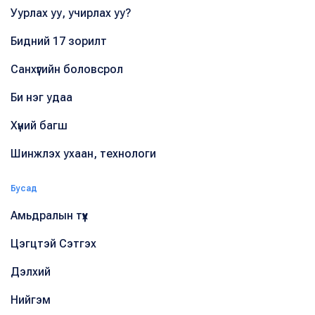
Уурлах уу, учирлах уу?
Бидний 17 зорилт
Санхүүгийн боловсрол
Би нэг удаа
Хүний багш
Шинжлэх ухаан, технологи
Бусад
Амьдралын түүх
Цэгцтэй Сэтгэх
Дэлхий
Нийгэм