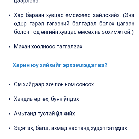
цээрлэнэ.
Хар бараан хувцас өмсөхөөс зайлсхийх. (Энэ
өдөр гэрэл гэгээний бэлгэдэл болох цагаан
болон тод өнгийн хувцас өмсөх нь зохимжтой.)
Махан хоолноос татгалзах
Харин юу хийхийг эрхэмлэдэг вэ?
Сүм хийдээр зочлон ном сонсох
Хандив өргөх, буян үйлдэх
Амьтанд тустай үйл хийх
Эцэг эх, багш, ахмад настанд хүндэтгэл үзүүлэх