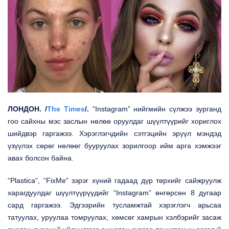
ЛОНДОН. /
The Times
/.
“
Instagram
” нийгмийн сүлжээ зурганд
гоо сайхны мэс заслын нөлөө оруулдаг шүүлтүүрийг хориглох
шийдвэр гаргажээ. Хэрэглэгчдийн сэтгэцийн эрүүл мэндэд
үзүүлэх сөрөг нөлөөг бууруулах зорилгоор ийм арга хэмжээг
авах болсон байна.
“
Plastica
”, “
FixMe
” зэрэг хүний гадаад дүр төрхийг сайжруулж
харагдуулдаг шүүлтүүрүүдийг “
Instagram
” өнгөрсөн 8 дугаар
сард гаргажээ. Эдгээрийн тусламжтай хэрэглэгч арьсаа
татуулах, уруулаа томруулах, хөмсөг хамрын хэлбэрийг засаж