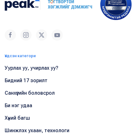
Үндсэн категори
Уурлах уу, учирлах уу?
Бидний 17 зорилт
Санхүүгийн боловсрол
Би нэг удаа
Хүний багш
Шинжлэх ухаан, технологи