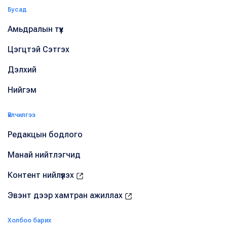
Бусад
Амьдралын түүх
Цэгцтэй Сэтгэх
Дэлхий
Нийгэм
Үйлчилгээ
Редакцын бодлого
Манай нийтлэгчид
Контент нийлүүлэх
Эвэнт дээр хамтран ажиллах
Холбоо барих