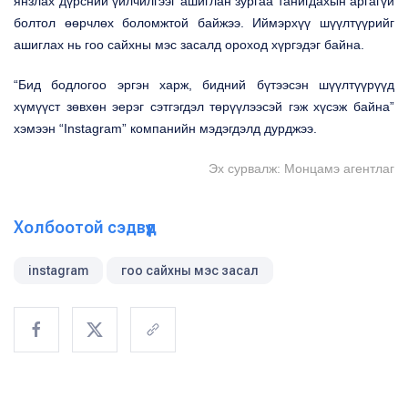
янзлах дүрсний үйлчилгээг ашиглан зургаа танигдахын аргагүй
болтол өөрчлөх боломжтой байжээ. Иймэрхүү шүүлтүүрийг
ашиглах нь гоо сайхны мэс засалд ороход хүргэдэг байна.
“Бид бодлогоо эргэн харж, бидний бүтээсэн шүүлтүүрүүд
хүмүүст зөвхөн эерэг сэтгэгдэл төрүүлээсэй гэж хүсэж байна”
хэмээн “
Instagram
” компанийн мэдэгдэлд дурджээ.
Эх сурвалж: Монцамэ агентлаг
Холбоотой сэдвүүд
instagram
гоо сайхны мэс засал