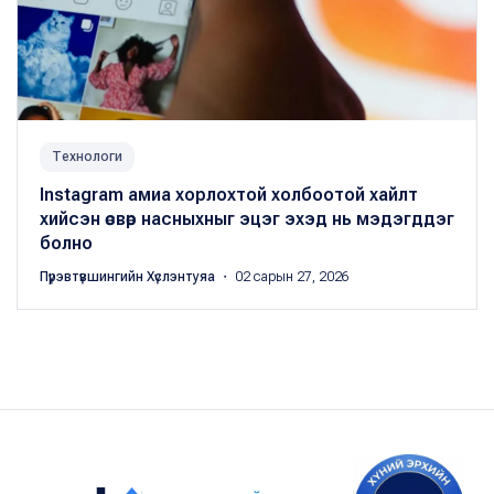
Технологи
Instagram амиа хорлохтой холбоотой хайлт
хийсэн өсвөр насныхныг эцэг эхэд нь мэдэгддэг
болно
Пүрэвтүвшингийн Хүслэнтуяа
・ 02 сарын 27, 2026