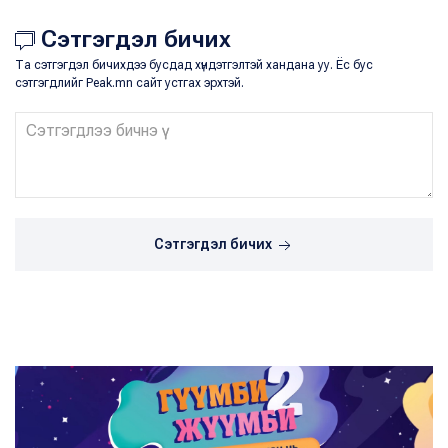
Сэтгэгдэл бичих
Та сэтгэгдэл бичихдээ бусдад хүндэтгэлтэй хандана уу. Ёс бус
сэтгэгдлийг Peak.mn сайт устгах эрхтэй.
Сэтгэгдэл бичих