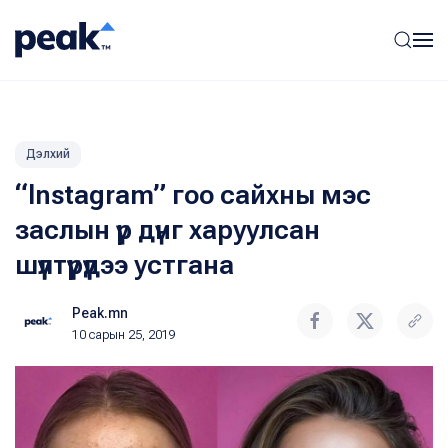
Дэлхий
“Instagram” гоо сайхны мэс
заслын үр дүнг харуулсан
шүүлтүүрүүдээ устгана
Peak.mn
10 сарын 25, 2019