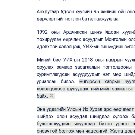
Анхдугаар Үндсэн хуулийн 95 жилийн ойн эн
өөрчлөлтийг нотлон баталгаажууллаа.
1992 оны Ардчилсан шинэ Үндсэн хуулий
тохируулан өөрчлөх асуудлыг Монголын оло
идэвхтэй хэлэлцэж, УИХ-ын гишүүдийн зүгэ
Миний бие УИХ-ын 2018 оны намрын чуулг
оруулах замаар засаглалын тогтолцооны 
хуримтлагдсан асуудлуудыг нэг мөр ший
уриалсан билээ.
Өнгөрсөн хаврын чуул
хэлэлцэхээр шулуудаж, нийгмийн захиалгыг 
байх.
Энэ удаагийн Улсын Их Хурал эрс өөрчлөлт 
шийдэх олон асуудал шийдлээ хүлээж 
бүлэглэлүүдийн явуулгаар бүтэн урагш а
оновчтой болгож мөн чадсангүй. Жалга довн