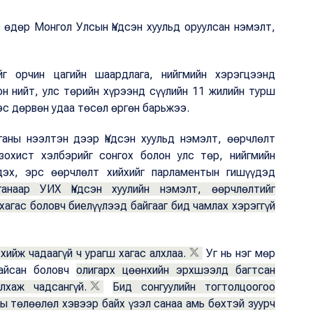
э өдөр Монгол Улсын Үндсэн хуульд оруулсан нэмэлт,
г орчин цагийн шаардлага, нийгмийн хэрэгцээнд
н нийт, улс төрийн хүрээнд сүүлийн 11 жилийн турш
эс дөрвөн удаа төсөл өргөн барьжээ.
аны нээлтэн дээр Үндсэн хуульд нэмэлт, өөрчлөлт
зохист хэлбэрийг сонгох болон улс төр, нийгмийн
дэх, эрс өөрчлөлт хийхийг парламентын гишүүдэд
ганаар УИХ Үндсэн хуулийн нэмэлт, өөрчлөлтийг
хагас боловч биелүүлээд байгааг бид чамлах хэрэггүй
хийж чадаагүй ч урагш хагас алхлаа.
Уг нь нэг мөр
байсан боловч
олигарх цөөнхийн эрхшээлд багтсан
лхаж чадсангүй.
Бид сонгуулийн тогтолцоогоо
ы төлөөлөл хэвээр байх үзэл санаа амь бөхтэй зуурч