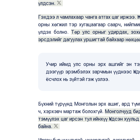
үлдсэн.
Гэхдээ л чамлахаар чанга атгах цаг иржээ. Ү
орны хөгжил тэр хугацаагаар саарч, нийгми
үлдэх болно.
Төр улс орныг удирдах, зох
эрсдэлийг дагуулах уршигтай байхаар нөхцө
Учир иймд улс орны эрх ашгийг эн тэ
дээгүүр эрэмбэлэх зарчмын үүднээс Үнд
ёсчлох нь зүйтэй гэж үзлээ.
Бүхний түрүүнд Монголын эрх ашиг, ард түм
ч, хэрхэвч мартаж болохгүй.
Монголчууд бид
тэмүүлэх цаг ирсэн тул ийнхүү Үндсэн хууль
байна.