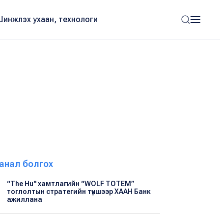
Шинжлэх ухаан, технологи
анал болгох
“The Hu" хамтлагийн “WOLF TOTEM”
тоглолтын стратегийн түншээр ХААН Банк
ажиллана