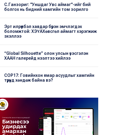
С.Ганзориг: "Уншдаг Увс аймаг"-ийг бий
болгох нь бидний хамгийн том зорилго
Эрт илрүүлбэл хавдар бүрэн эмчлэгдэх
боломжтой: ХЭҮА​Хөвсгөл аймагт хэрэгжиж
эхэллээ
“Global Silhouette” олон улсын үзэсгэлэн
ХААН галерейд нээлтээ хийлээ
COP17: Говийнхон ямар асуудлыг хамгийн
түрүүнд хөндөж байна вэ?