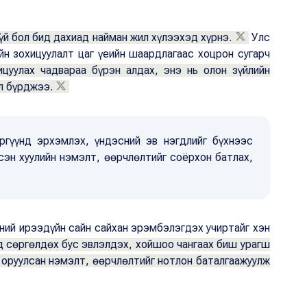
гүй бол бид дахиад найман жил хүлээхэд хүрнэ.
Улс
йн зохицуулалт цаг үеийн шаардлагаас хоцрон сугарч
ицуулах чадвараа бүрэн алдах, энэ нь олон зүйлийн
л бүрджээ.
ргүүнд эрхэмлэх, үндэсний эв нэгдлийг бүхнээс
сэн хуулийн нэмэлт, өөрчлөлтийг соёрхон батлах,
ний ирээдүйн сайн сайхан эрэмбэлэгдэх учиртайг хэн
 сөргөлдөх бус эвлэлдэх, хойшоо чангаах биш урагш
д оруулсан нэмэлт, өөрчлөлтийг нотлон баталгаажуулж