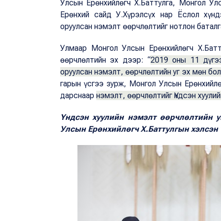
Улсын Ерөнхийлөгч Х.Баттулга, Монгол У
Ерөнхий сайд У.Хүрэлсүх нар Ёслол хүнд
оруулсан нэмэлт өөрчлөлтийг нотлон баталг
Улмаар Монгол Улсын Ерөнхийлөгч Х.Батт
өөрчлөлтийн эх дээр: “
2019 оны 11 дүгэ
оруулсан нэмэлт, өөрчлөлтийн уг эх мөн бо
гарын үсгээ зурж, Монгол Улсын Ерөнхийл
дарснаар
нэмэлт, өөрчлөлтийг Үндсэн хуулий
Үндсэн хуулийн нэмэлт өөрчлөлтийн у
Улсын Ерөнхийлөгч Х.Баттулгын хэлсэн 