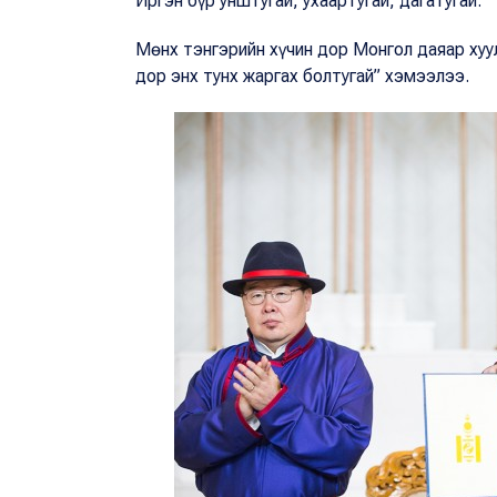
Иргэн бүр унштугай, ухаартугай, дагатугай.
Мөнх тэнгэрийн хүчин дор Монгол даяар хуу
дор энх тунх жаргах болтугай” хэмээлээ.