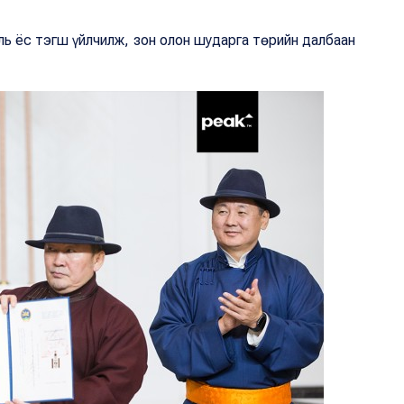
ль ёс тэгш үйлчилж, зон олон шударга төрийн далбаан