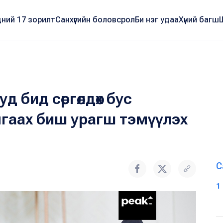
ний 17 зорилт
Санхүүгийн боловсрол
Би нэг удаа
Хүний багш
 бид сөргөлдөх бус
нгаах биш урагш тэмүүлэх
С
1