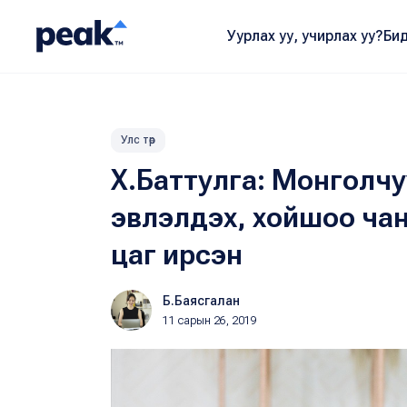
Уурлах уу, учирлах уу?
Бид
Улс төр
Х.Баттулга: Монголчууд
эвлэлдэх, хойшоо ча
цаг ирсэн
Б.Баясгалан
11 сарын 26, 2019