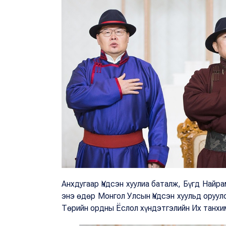
Анхдугаар Үндсэн хуулиа баталж, Бүгд Найр
энэ өдөр Монгол Улсын Үндсэн хуульд оруул
Төрийн ордны Ёслол хүндэтгэлийн Их танхи