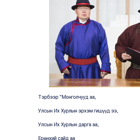
Тэрбээр "Монголчууд аа,
Улсын Их Хурлын эрхэм гишүүд ээ,
Улсын Их Хурлын дарга аа,
Ерөнхий сайд аа