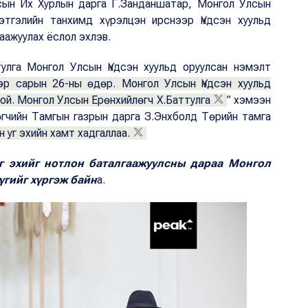
лсын Их Хурлын дарга Г.Занданшатар, Монгол Улсын
этгэлийн танхимд хүрэлцэн ирснээр Үндсэн хуульд
аажуулах ёслол эхлэв.
улга Монгол Улсын Үндсэн хуульд оруулсан нэмэлт
эр сарын 26-ны өдөр. Монгол Улсын Үндсэн хуульд
лой. Монгол Улсын Ерөнхийлөгч Х.Баттулга
” хэмээн
өгчийн Тамгын газрын дарга З.Энхболд Төрийн тамга
н уг эхийн хамт хадгаллаа.
г эхийг нотлон баталгаажуулсны дараа Монгол
үгийг хүргэж байн
а.