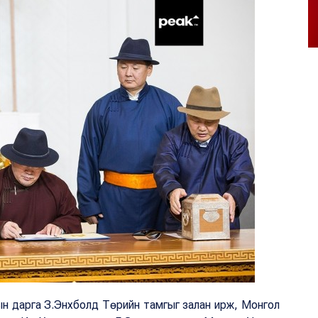
н дарга З.Энхболд Төрийн тамгыг залан ирж, Монгол