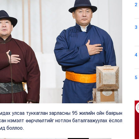
2
3
4
5
амдах улсаа тунхаглан зарласны 95 жилийн ойн баярын
сан нэмэлт өөрчлөлтийг нотлон баталгаажуулах ёслол
мд боллоо.