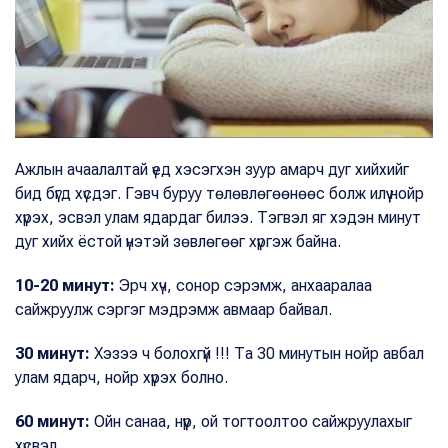
Ажлын ачаалалтай үед хэсэгхэн зуур амарч дуг хийхийг
бид бүгд хүсдэг. Гэвч буруу төлөвлөгөөнөөс болж илүү нойр
хүрэх, эсвэл улам ядардаг билээ. Тэгвэл яг хэдэн минут
дуг хийх ёстой үнэтэй зөвлөгөөг хүргэж байна.
10-20 минут:
Эрч хүч, сонор сэрэмж, анхааралаа
сайжруулж сэргэг мэдрэмж авмаар байвал.
30 минут:
Хэзээ ч болохгүй !!! Та 30 минутын нойр авбал
улам ядарч, нойр хүрэх болно.
60 минут:
Ойн санаа, нүүр, ой тогтоолтоо сайжруулахыг
хүсвэл