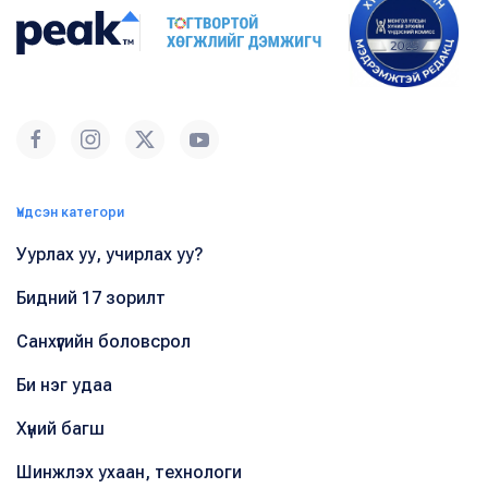
Үндсэн категори
Уурлах уу, учирлах уу?
Бидний 17 зорилт
Санхүүгийн боловсрол
Би нэг удаа
Хүний багш
Шинжлэх ухаан, технологи