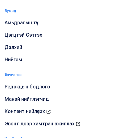
Бусад
Амьдралын түүх
Цэгцтэй Сэтгэх
Дэлхий
Нийгэм
Үйлчилгээ
Редакцын бодлого
Манай нийтлэгчид
Контент нийлүүлэх
Эвэнт дээр хамтран ажиллах