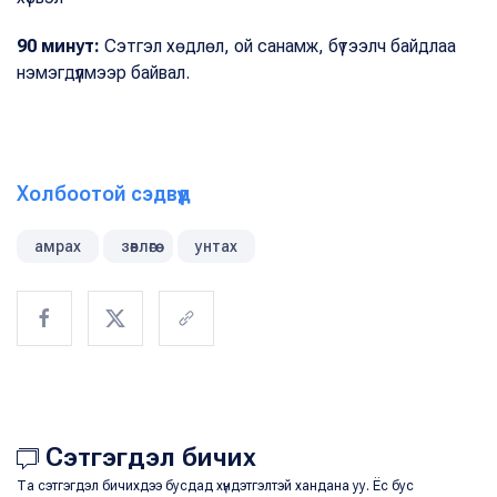
90 минут:
Сэтгэл хөдлөл, ой санамж, бүтээлч байдлаа
нэмэгдүүлмээр байвал.
Холбоотой сэдвүүд
амрах
зөвлөгөө
унтах
Сэтгэгдэл бичих
Та сэтгэгдэл бичихдээ бусдад хүндэтгэлтэй хандана уу. Ёс бус