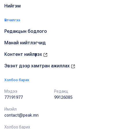
Нийгэм
Үйлчилгээ
Редакцын бодлого
Манай нийтлэгчид
Контент нийлүүлэх
Эвэнт дээр хамтран ажиллах
Холбоо барих
Мэдээ
Редакц
77191977
99126085
Имэйл
contact@peak.mn
Холбоо барих