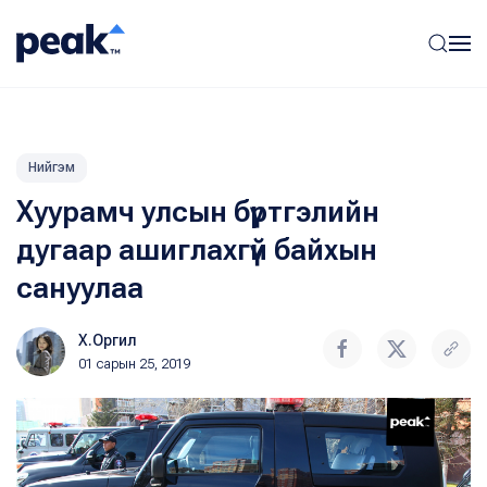
Нийгэм
Хуурамч улсын бүртгэлийн
дугаар ашиглахгүй байхын
сануулаа
Х.Оргил
01 сарын 25, 2019