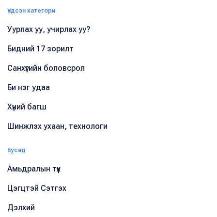
Үндсэн категори
Уурлах уу, учирлах уу?
Бидний 17 зорилт
Санхүүгийн боловсрол
Би нэг удаа
Хүний багш
Шинжлэх ухаан, технологи
Бусад
Амьдралын түүх
Цэгцтэй Сэтгэх
Дэлхий