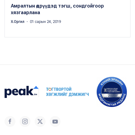
Амралтын өдрүүдэд тэгш, сондгойгоор
хязгаарлана
Х.Оргил
・ 01 сарын 24, 2019