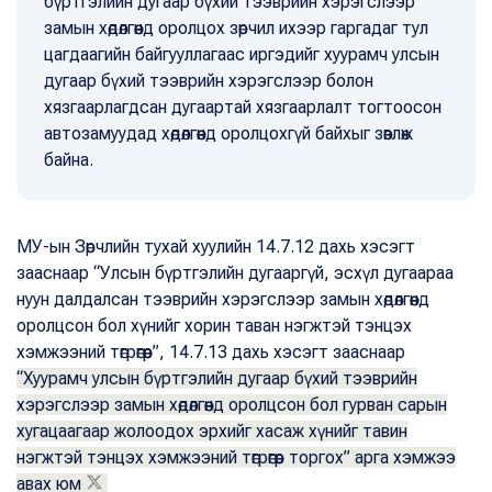
бүртгэлийн дугаар бүхий тээврийн хэрэгслээр
замын хөдөлгөөнд оролцох зөрчил ихээр гаргадаг тул
цагдаагийн байгууллагаас иргэдийг хуурамч улсын
дугаар бүхий тээврийн хэрэгслээр болон
хязгаарлагдсан дугаартай хязгаарлалт тогтоосон
автозамуудад хөдөлгөөнд оролцохгүй байхыг зөвлөж
байна.
МУ-ын Зөрчлийн тухай хуулийн 14.7.12 дахь хэсэгт
зааснаар “Улсын бүртгэлийн дугааргүй, эсхүл дугаараа
нуун далдалсан тээврийн хэрэгслээр замын хөдөлгөөнд
оролцсон бол хүнийг хорин таван нэгжтэй тэнцэх
хэмжээний төгрөгөөр”, 14.7.13 дахь хэсэгт зааснаар
“Хуурамч улсын бүртгэлийн дугаар бүхий тээврийн
хэрэгслээр замын хөдөлгөөнд оролцсон бол гурван сарын
хугацаагаар жолоодох эрхийг хасаж хүнийг тавин
нэгжтэй тэнцэх хэмжээний төгрөгөөр торгох” арга хэмжээ
авах юм