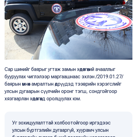
Сар шинийг баярыг угтаж замын хөдөлгөөний ачааллыг
бууруулах чиглэлээр маргаашнаас эхлэн /2019.01.27/
баярын өмнөх амралтын өдрүүдэд тээврийн хэрэгслийг
улсын дугаарын сүүлчийн оронг тэгш, сондгойгоор
хязгаарлан хөдөлгөөнд оролцуулах юм.
Уг зохицуулалттай холбоотойгоор иргэдээс
улсын бүртгэлийн дугааргүй, хуурамч улсын