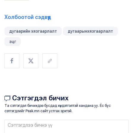
Холбоотой сэдвүүд
дугаарийн хязгаарлалт
дугаарынхязгаарлалт
зцг
Сэтгэгдэл бичих
Та сэтгэгдэл бичихдээ бусдад хүндэтгэлтэй хандана уу. Ёс бус
сэтгэгдлийг Peak.mn сайт устгах эрхтэй.