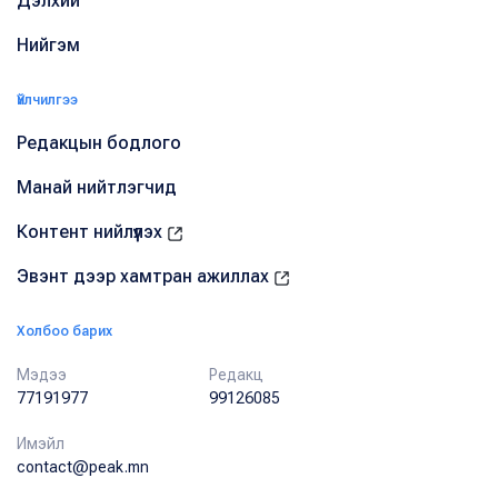
Дэлхий
Нийгэм
Үйлчилгээ
Редакцын бодлого
Манай нийтлэгчид
Контент нийлүүлэх
Эвэнт дээр хамтран ажиллах
Холбоо барих
Мэдээ
Редакц
77191977
99126085
Имэйл
contact@peak.mn