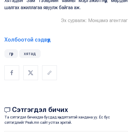
Хятадын Зам тээврийн яамны мэргэжилтнүүд мөрдөн
шалгах ажиллагаа явуулж байгаа аж.
Эх сурвалж: Монцамэ агентлаг
Холбоотой сэдвүүд
гүүр
хятад
Сэтгэгдэл бичих
Та сэтгэгдэл бичихдээ бусдад хүндэтгэлтэй хандана уу. Ёс бус
сэтгэгдлийг Peak.mn сайт устгах эрхтэй.