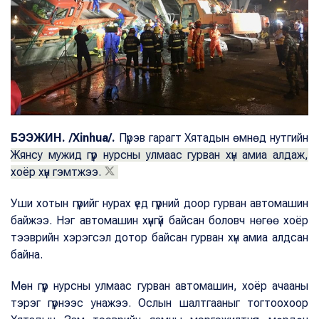
БЭЭЖИН.
/Xinhua/.
Пүрэв гарагт Хятадын өмнөд нутгийн
Жянсу мужид гүүр нурсны улмаас гурван хүн амиа алдаж,
хоёр хүн гэмтжээ.
Уши хотын гүүрийг нурах үед гүүрний доор гурван автомашин
байжээ. Нэг автомашин хүнгүй байсан боловч нөгөө хоёр
тээврийн хэрэгсэл дотор байсан гурван хүн амиа алдсан
байна.
Мөн гүүр нурсны улмаас гурван автомашин, хоёр ачааны
тэрэг гүүрнээс унажээ. Ослын шалтгааныг тогтоохоор