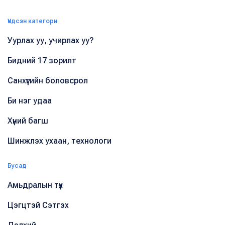
Үндсэн категори
Уурлах уу, учирлах уу?
Бидний 17 зорилт
Санхүүгийн боловсрол
Би нэг удаа
Хүний багш
Шинжлэх ухаан, технологи
Бусад
Амьдралын түүх
Цэгцтэй Сэтгэх