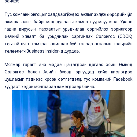
байжээ.
Тус компани онгоцыг халдваргүйжүүлэх ажлыг эхлүүлж өөрсдийн үйл
ажиллагааны байршилд дулааны камер суурилуулжээ. Үүнээс
гадна вирусын тархалтыг урьдчилан сэргийлэх зорилгоор
Өвчний хяналт ба урьдчилан сэргийлэх Солонгос (CDCK)
төвтэй нягт хамтран ажиллаж буй талаар агаарын тээврийн
төлөөлөгч Business Insider-д дурдав.
Мягмар гарагт энэ мэдээ цацагдсан цагаас хойш Өмнөд
Солонгос болон Азийн бусад орнуудад хийх нислэгүүдээ
цуцлахыг тэднээс хүссэн сэтгэгдэлүүд тус компаний Facebook
хуудаст хэдэн мянгаараа нэмэгдсээр байна.