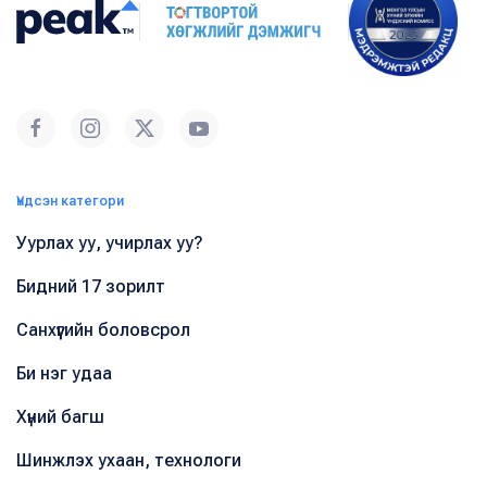
Үндсэн категори
Уурлах уу, учирлах уу?
Бидний 17 зорилт
Санхүүгийн боловсрол
Би нэг удаа
Хүний багш
Шинжлэх ухаан, технологи