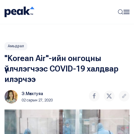
Амьдрал
"Korean Air"-ийн онгоцны
үйлчлэгчээс COVID-19 халдвар
илэрчээ
Э.Мөнхтуяа
02 сарын 27, 2020