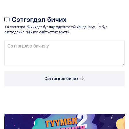
Сэтгэгдэл бичих
Та сэтгэгдэл бичихдээ бусдад хүндэтгэлтэй хандана уу. Ёс бус
сэтгэгдлийг Peak.mn сайт устгах эрхтэй.
Сэтгэгдэл бичих