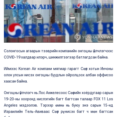
Солонгосын агаарын тээврийн компанийн онгоцны үйлчлэгчээс
COVID-19 халдвар илэрч, шинжилгээгээр батлагдсан байна.
Иймээс Korean Air компани мягмар гарагт Сөүл хотын Инчоны
олон улсын нисэх онгоцны буудлын ойролцоох албан оффисоо
хаасан байна.
Онгоцны үйлчлэгч нь Лос Анжелесоос Сөүлийн хоёрдугаар сарын
19-20-ны хооронд нислэгийн багт багтсан талаар FOX 11 Los
Angeles мэдээлэв. Тэрээр өмнө нь буюу энэ сарын 15-нд
Израилийн Тель-Авиваас Сөүл рүү нисэх багт ч мөн багтсан