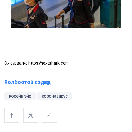
Эх сурвалж:
https://nextshark.com
Холбоотой сэдвүүд
корейн эйр
коронавирус