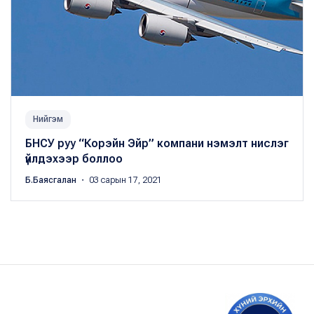
Нийгэм
БНСУ руу “Корэйн Эйр” компани нэмэлт нислэг
үйлдэхээр боллоо
Б.Баясгалан
・ 03 сарын 17, 2021