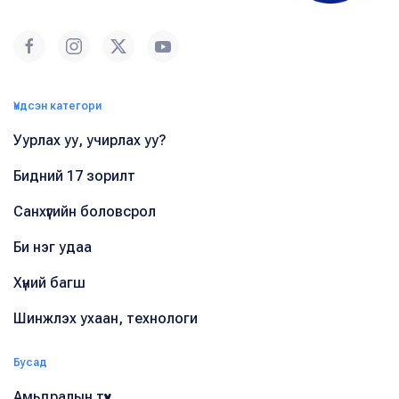
Үндсэн категори
Уурлах уу, учирлах уу?
Бидний 17 зорилт
Санхүүгийн боловсрол
Би нэг удаа
Хүний багш
Шинжлэх ухаан, технологи
Бусад
Амьдралын түүх