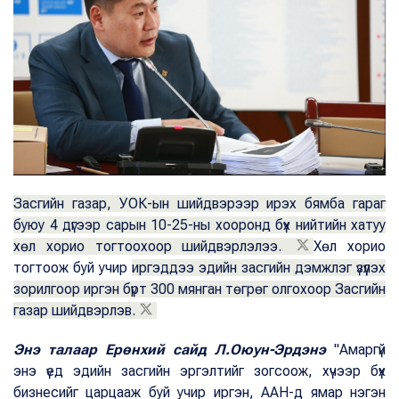
Засгийн газар, УОК-ын шийдвэрээр ирэх бямба гараг
буюу 4 дүгээр сарын 10-25-ны хооронд бүх нийтийн хатуу
хөл хорио тогтоохоор шийдвэрлэлээ.
Хөл хорио
тогтоож буй учир
иргэддээ эдийн засгийн дэмжлэг үзүүлэх
зорилгоор иргэн бүрт 300 мянган төгрөг олгохоор Засгийн
газар шийдвэрлэв.
Энэ талаар Ерөнхий сайд Л.Оюун-Эрдэнэ
"Амаргүй
энэ үед эдийн засгийн эргэлтийг зогсоож, хүчээр бүх
бизнесийг царцааж буй учир иргэн, ААН-д ямар нэгэн