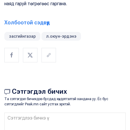
наяд гаруй төгрөгөөс гаргана.
Холбоотой сэдвүүд
засгийнгазар
л.оюун-эрдэнэ
Сэтгэгдэл бичих
Та сэтгэгдэл бичихдээ бусдад хүндэтгэлтэй хандана уу. Ёс бус
сэтгэгдлийг Peak.mn сайт устгах эрхтэй.