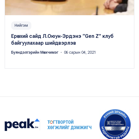
Нийгэм
Ерөнхий сайд Л.Оюун-Эрдэнэ “Gen Z” клуб
байгуулахаар шийдвэрлэв
Буяндэлгэрийн Мөнхчимэг
・ 06 сарын 04, 2021