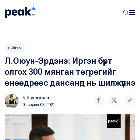
Нийгэм
Л.Оюун-Эрдэнэ: Иргэн бүрт
олгох 300 мянган төгрөгийг
өнөөдрөөс дансанд нь шилжүүлнэ
Б.Баясгалан
04 сарын 08, 2021