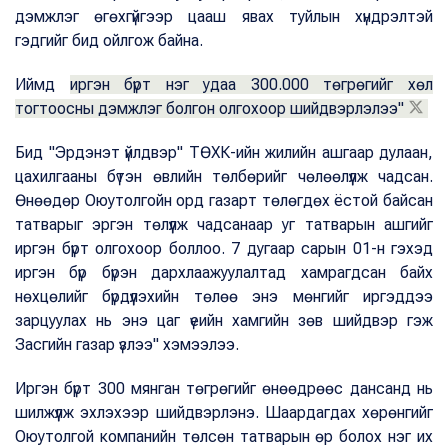
дэмжлэг өгөхгүйгээр цааш явах туйлын хүндрэлтэй
гэдгийг бид ойлгож байна.
Иймд
иргэн бүрт нэг удаа 300.000 төгрөгийг хөл
тогтоосны дэмжлэг болгон олгохоор шийдвэрлэлээ"
Бид "Эрдэнэт үйлдвэр" ТӨХК-ийн жилийн ашгаар дулаан,
цахилгааны бүтэн өвлийн төлбөрийг чөлөөлүүлж чадсан.
Өнөөдөр Оюутолгойн орд газарт төлөгдөх ёстой байсан
татварыг эргэн төлүүлж чадсанаар уг татварын ашгийг
иргэн бүрт олгохоор боллоо. 7 дугаар сарын 01-н гэхэд
иргэн бүр бүрэн дархлаажуулалтад хамрагдсан байх
нөхцөлийг бүрдүүлэхийн төлөө энэ мөнгийг иргэддээ
зарцуулах нь энэ цаг үеийн хамгийн зөв шийдвэр гэж
Засгийн газар үзлээ" хэмээлээ.
Иргэн бүрт 300 мянган төгрөгийг өнөөдрөөс дансанд нь
шилжүүлж эхлэхээр шийдвэрлэнэ. Шаардагдах хөрөнгийг
Оюутолгой компанийн төлсөн татварын өр болох нэг их