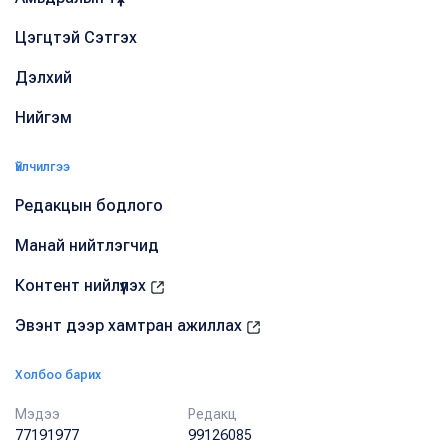
Цэгцтэй Сэтгэх
Дэлхий
Нийгэм
Үйлчилгээ
Редакцын бодлого
Манай нийтлэгчид
Контент нийлүүлэх
Эвэнт дээр хамтран ажиллах
Холбоо барих
Мэдээ
Редакц
77191977
99126085